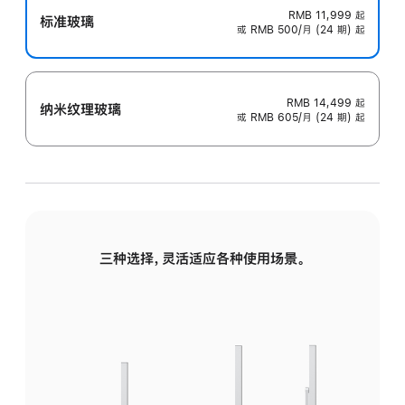
RMB 11,999
起
标准玻璃
或 RMB 500/月 (24 期) 起
RMB 14,499
起
纳米纹理玻璃
或 RMB 605/月 (24 期) 起
三种选择，灵活适应各种使用场景。
标