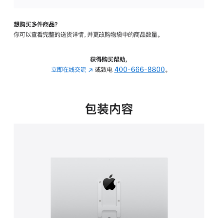
VESA
支
想购买多件商品？
架
你可以查看完整的送货详情，并更改购物袋中的商品数量。
转
换
器
获得购买帮助，
的
立即在线交流
(在
或致电
400-666-8800
。
分
新
期
窗
付
口
包装内容
款
中
选
打
项)
开)