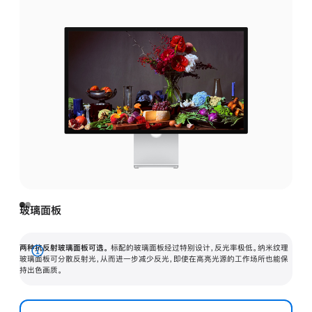
玻璃面板
两种抗反射玻璃面板可选。
标配的玻璃面板经过特别设计，反光率极低。纳米纹理
展
玻璃面板可分散反射光，从而进一步减少反光，即使在高亮光源的工作场所也能保
持出色画质。
开