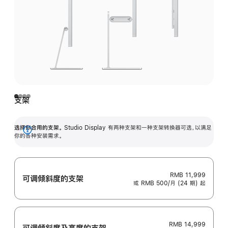
支架
选择你合用的支架。
Studio Display 有两种支架和一种支架转换器可选，以满足
展
你的各种安装需求。
开
RMB 11,999
可调倾斜度的支架
或 RMB 500/月 (24 期) 起
RMB 14,999
可调倾斜度及高‍度的支‍架