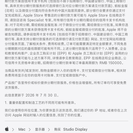
期付款方案由信用卡发卡机构 (包括但不限于招商银行、中国建设银行、中国工商银行
等，具体支持分期付款服务的可选择银行及对应分期付款方案请见付款页面)、蚂蚁金服
(花呗) 以及微信分付面向符合条件的中国大陆居民提供。部分银行会要求你通过支付
宝完成购买。Apple Store 零售店的分期付款方案可能与 Apple Store 在线商店不
同，请到店咨询 Specialist 专家。所有银行信用卡分期均需经你的信用卡发卡机构批
准；对于花呗分期，需经蚂蚁金服批准；对于微信分付分期，需经微信分付批准。如果你选
择的分期付款方案未获得信用卡发卡机构、蚂蚁金服或微信分付的批准，Apple 将不会
被告知原因。请参阅信用卡发卡机构 (包括但不限于招商银行、中国建设银行、中国工商
银行等，具体支持分期付款服务的可选择银行请见付款页面) 网站、支付宝网站和微信
分付服务页面，了解相关条件、费用和收费。订单可能需要满足特定金额要求，不同免息
分期期数对应的最低限额可能有所不同。上述分期付款服务只适用于个人消费者。企业
和教育机构客户、企业员工购买计划 (EPP) 和 Apple 员工购买计划 (EPP) 适用的分
期付款方案可能与上述方案不同，详情请参见教育商店、EPP 在线商店和企业商店。公
司信用卡无资格申请分期。招商银行分期付款单笔订单最高限额为 RMB 150000。
当商品有货并/或发货时，购物金额将计入你的信用卡、支付宝或微信分付账单。相关财
务费用将显示在你的信用卡对账单、支付宝或微信账户中。
产品按广告宣传价或标价提供分期付款服务。价格包含增值税。所有订单均可享受免费
送货服务。
此信息更新于 2026 年 7 月 30 日。
1. 重量依配置和制造工艺的不同而可能有所差异。
我们会使用你所在位置，为你更快显示送货选项。我们通过你的 IP 地址，或者你在上次
访问 Apple 网站时输入的位置信息，找到了你的位置。
Mac
显示器
购买 Studio Display