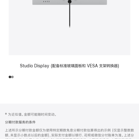
Studio Display (配备标准玻璃面板和 VESA 支架转换器)
网
脚
‡ 为近似值。金额可能随时间变动。
注
页
分期付款服务的条件
页
上述所示分期付款金额仅为使用特定期数免息分期付款估算得出的示例 (仅显示整数数
脚
额，未显示小数点以后的金额)，实际支付金额以银行、花呗或微信分付账单为准。上述分