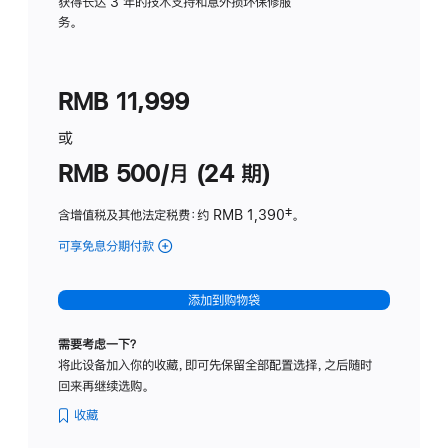
务
获得长达 3 年的技术支持和意外损坏保修服
务。
计
划
(适
RMB 11,999
用
于
或
Studio
RMB 500/月 (24 期)
Display
含增值税及其他法定税费
：约 RMB 1,390
脚
‡。
注
可享免息分期付款
(Studio
Display
-
添加到购物袋
标
准
需要考虑一下？
玻
将此设备加入你的收藏，即可先保留全部配置选择，之后随时
璃
回来再继续选购。
面
板
收藏
-