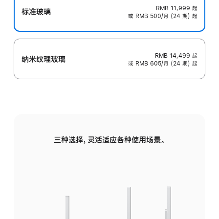
RMB 11,999
起
标准玻璃
或 RMB 500/月 (24 期) 起
RMB 14,499
起
纳米纹理玻璃
或 RMB 605/月 (24 期) 起
三种选择，灵活适应各种使用场景。
标