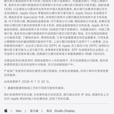
期付款方案由信用卡发卡机构 (包括但不限于招商银行、中国建设银行、中国工商银行
等，具体支持分期付款服务的可选择银行及对应分期付款方案请见付款页面)、蚂蚁金服
(花呗) 以及微信分付面向符合条件的中国大陆居民提供。部分银行会要求你通过支付
宝完成购买。Apple Store 零售店的分期付款方案可能与 Apple Store 在线商店不
同，请到店咨询 Specialist 专家。所有银行信用卡分期均需经你的信用卡发卡机构批
准；对于花呗分期，需经蚂蚁金服批准；对于微信分付分期，需经微信分付批准。如果你选
择的分期付款方案未获得信用卡发卡机构、蚂蚁金服或微信分付的批准，Apple 将不会
被告知原因。请参阅信用卡发卡机构 (包括但不限于招商银行、中国建设银行、中国工商
银行等，具体支持分期付款服务的可选择银行请见付款页面) 网站、支付宝网站和微信
分付服务页面，了解相关条件、费用和收费。订单可能需要满足特定金额要求，不同免息
分期期数对应的最低限额可能有所不同。上述分期付款服务只适用于个人消费者。企业
和教育机构客户、企业员工购买计划 (EPP) 和 Apple 员工购买计划 (EPP) 适用的分
期付款方案可能与上述方案不同，详情请参见教育商店、EPP 在线商店和企业商店。公
司信用卡无资格申请分期。招商银行分期付款单笔订单最高限额为 RMB 150000。
当商品有货并/或发货时，购物金额将计入你的信用卡、支付宝或微信分付账单。相关财
务费用将显示在你的信用卡对账单、支付宝或微信账户中。
产品按广告宣传价或标价提供分期付款服务。价格包含增值税。所有订单均可享受免费
送货服务。
此信息更新于 2026 年 7 月 30 日。
1. 重量依配置和制造工艺的不同而可能有所差异。
我们会使用你所在位置，为你更快显示送货选项。我们通过你的 IP 地址，或者你在上次
访问 Apple 网站时输入的位置信息，找到了你的位置。
Mac
显示器
购买 Studio Display