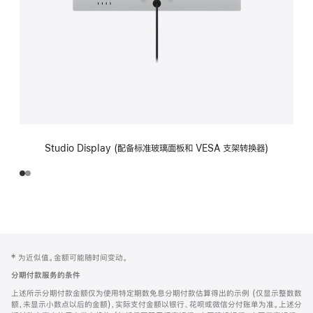
Studio Display (配备标准玻璃面板和 VESA 支架转换器)
网
脚
‡ 为近似值。金额可能随时间变动。
注
页
分期付款服务的条件
页
上述所示分期付款金额仅为使用特定期数免息分期付款估算得出的示例 (仅显示整数数
脚
额，未显示小数点以后的金额)，实际支付金额以银行、花呗或微信分付账单为准。上述分