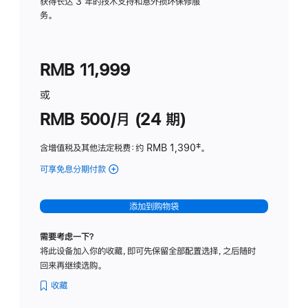
务
获得长达 3 年的技术支持和意外损坏保修服
务。
计
划
(适
RMB 11,999
用
于
或
Studio
RMB 500/月 (24 期)
Display
含增值税及其他法定税费
：约 RMB 1,390
脚
‡。
注
可享免息分期付款
(Studio
Display
-
添加到购物袋
标
准
需要考虑一下？
玻
将此设备加入你的收藏，即可先保留全部配置选择，之后随时
璃
回来再继续选购。
面
板
收藏
-