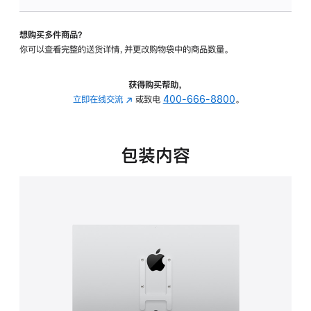
VESA
支
想购买多件商品？
架
你可以查看完整的送货详情，并更改购物袋中的商品数量。
转
换
器
获得购买帮助，
的
立即在线交流
(在
或致电
400-666-8800
。
分
新
期
窗
付
口
包装内容
款
中
选
打
项)
开)