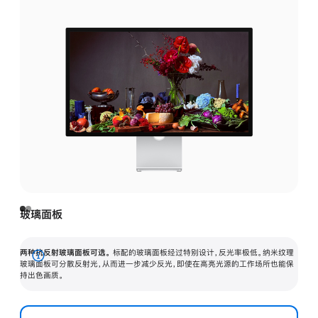
玻璃面板
两种抗反射玻璃面板可选。
标配的玻璃面板经过特别设计，反光率极低。纳米纹理
展
玻璃面板可分散反射光，从而进一步减少反光，即使在高亮光源的工作场所也能保
持出色画质。
开