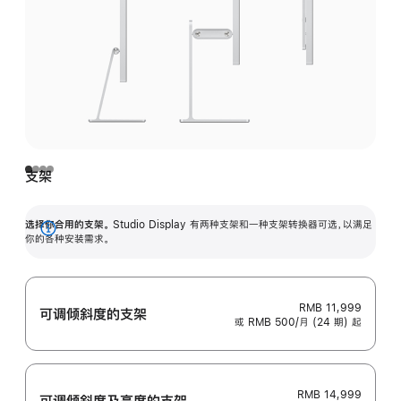
支架
选择你合用的支架。
Studio Display 有两种支架和一种支架转换器可选，以满足
展
你的各种安装需求。
开
RMB 11,999
可调倾斜度的支架
或 RMB 500/月 (24 期) 起
RMB 14,999
可调倾斜度及高‍度的支‍架