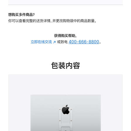
VESA
支
想购买多件商品？
架
你可以查看完整的送货详情，并更改购物袋中的商品数量。
转
换
器
获得购买帮助，
的
立即在线交流
(在
或致电
400-666-8800
。
分
新
期
窗
付
口
包装内容
款
中
选
打
项)
开)