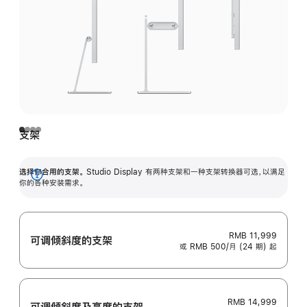
支架
选择你合用的支架。
Studio Display 有两种支架和一种支架转换器可选，以满足
展
你的各种安装需求。
开
RMB 11,999
可调倾斜度的支架
或 RMB 500/月 (24 期) 起
RMB 14,999
可调倾斜度及高‍度的支‍架