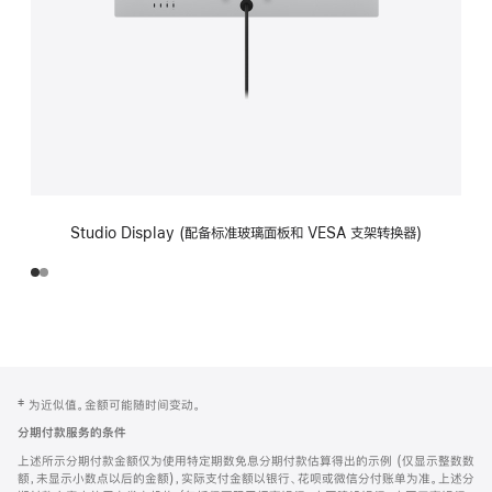
Studio Display (配备标准玻璃面板和 VESA 支架转换器)
网
脚
‡ 为近似值。金额可能随时间变动。
注
页
分期付款服务的条件
页
上述所示分期付款金额仅为使用特定期数免息分期付款估算得出的示例 (仅显示整数数
脚
额，未显示小数点以后的金额)，实际支付金额以银行、花呗或微信分付账单为准。上述分