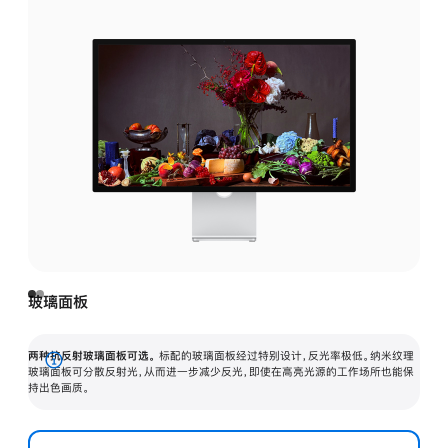
玻璃面板
两种抗反射玻璃面板可选。
标配的玻璃面板经过特别设计，反光率极低。纳米纹理
展
玻璃面板可分散反射光，从而进一步减少反光，即使在高亮光源的工作场所也能保
持出色画质。
开