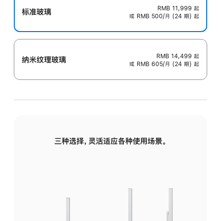
RMB 11,999
起
标准玻璃
或 RMB 500/月 (24 期) 起
RMB 14,499
起
纳米纹理玻璃
或 RMB 605/月 (24 期) 起
三种选择，灵活适应各种使用场景。
标