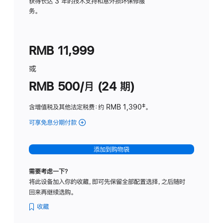
务
获得长达 3 年的技术支持和意外损坏保修服
务。
计
划
(适
RMB 11,999
用
于
或
Studio
RMB 500/月 (24 期)
Display
含增值税及其他法定税费
：约 RMB 1,390
脚
‡。
注
可享免息分期付款
(Studio
Display
-
添加到购物袋
标
准
需要考虑一下？
玻
将此设备加入你的收藏，即可先保留全部配置选择，之后随时
璃
回来再继续选购。
面
板
收藏
-