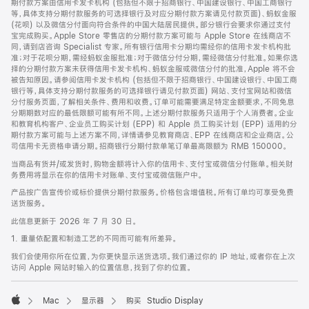
期付款方案由信用卡发卡机构 (包括但不限于招商银行、中国建设银行、中国工商银行
等，具体支持分期付款服务的可选择银行及对应分期付款方案请见付款页面)、蚂蚁金服
(花呗) 以及微信分付面向符合条件的中国大陆居民提供。部分银行会要求你通过支付
宝完成购买。Apple Store 零售店的分期付款方案可能与 Apple Store 在线商店不
同，请到店咨询 Specialist 专家。所有银行信用卡分期均需经你的信用卡发卡机构批
准；对于花呗分期，需经蚂蚁金服批准；对于微信分付分期，需经微信分付批准。如果你选
择的分期付款方案未获得信用卡发卡机构、蚂蚁金服或微信分付的批准，Apple 将不会
被告知原因。请参阅信用卡发卡机构 (包括但不限于招商银行、中国建设银行、中国工商
银行等，具体支持分期付款服务的可选择银行请见付款页面) 网站、支付宝网站和微信
分付服务页面，了解相关条件、费用和收费。订单可能需要满足特定金额要求，不同免息
分期期数对应的最低限额可能有所不同。上述分期付款服务只适用于个人消费者。企业
和教育机构客户、企业员工购买计划 (EPP) 和 Apple 员工购买计划 (EPP) 适用的分
期付款方案可能与上述方案不同，详情请参见教育商店、EPP 在线商店和企业商店。公
司信用卡无资格申请分期。招商银行分期付款单笔订单最高限额为 RMB 150000。
当商品有货并/或发货时，购物金额将计入你的信用卡、支付宝或微信分付账单。相关财
务费用将显示在你的信用卡对账单、支付宝或微信账户中。
产品按广告宣传价或标价提供分期付款服务。价格包含增值税。所有订单均可享受免费
送货服务。
此信息更新于 2026 年 7 月 30 日。
1. 重量依配置和制造工艺的不同而可能有所差异。
我们会使用你所在位置，为你更快显示送货选项。我们通过你的 IP 地址，或者你在上次
访问 Apple 网站时输入的位置信息，找到了你的位置。
Mac
显示器
购买 Studio Display