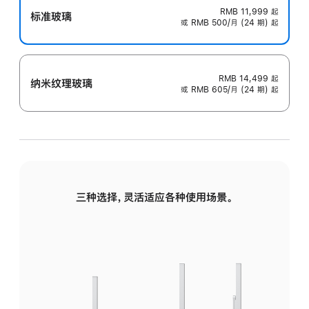
RMB 11,999
起
标准玻璃
或 RMB 500/月 (24 期) 起
RMB 14,499
起
纳米纹理玻璃
或 RMB 605/月 (24 期) 起
三种选择，灵活适应各种使用场景。
标