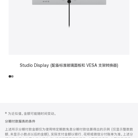
Studio Display (配备标准玻璃面板和 VESA 支架转换器)
网
脚
‡ 为近似值。金额可能随时间变动。
注
页
分期付款服务的条件
页
上述所示分期付款金额仅为使用特定期数免息分期付款估算得出的示例 (仅显示整数数
脚
额，未显示小数点以后的金额)，实际支付金额以银行、花呗或微信分付账单为准。上述分