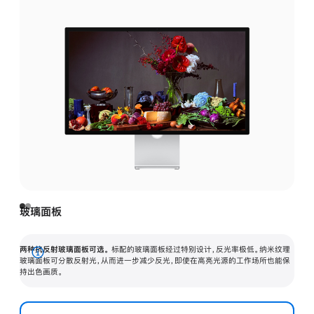
玻璃面板
两种抗反射玻璃面板可选。
标配的玻璃面板经过特别设计，反光率极低。纳米纹理
展
玻璃面板可分散反射光，从而进一步减少反光，即使在高亮光源的工作场所也能保
持出色画质。
开