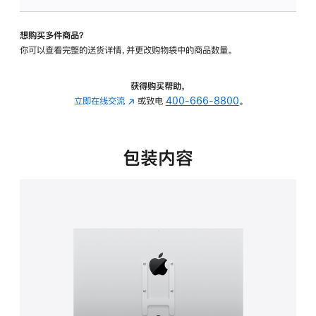
VESA
支
想购买多件商品？
架
你可以查看完整的送货详情，并更改购物袋中的商品数量。
转
换
器
获得购买帮助，
的
立即在线交流
(在
或致电
400-666-8800
。
分
新
期
窗
付
口
包装内容
款
中
选
打
项)
开)