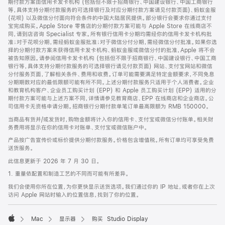
期付款方案由信用卡发卡机构 (包括但不限于招商银行、中国建设银行、中国工商银行
等，具体支持分期付款服务的可选择银行及对应分期付款方案请见付款页面)、蚂蚁金服
(花呗) 以及微信分付面向符合条件的中国大陆居民提供。部分银行会要求你通过支付
宝完成购买。Apple Store 零售店的分期付款方案可能与 Apple Store 在线商店不
同，请到店咨询 Specialist 专家。所有银行信用卡分期均需经你的信用卡发卡机构批
准；对于花呗分期，需经蚂蚁金服批准；对于微信分付分期，需经微信分付批准。如果你选
择的分期付款方案未获得信用卡发卡机构、蚂蚁金服或微信分付的批准，Apple 将不会
被告知原因。请参阅信用卡发卡机构 (包括但不限于招商银行、中国建设银行、中国工商
银行等，具体支持分期付款服务的可选择银行请见付款页面) 网站、支付宝网站和微信
分付服务页面，了解相关条件、费用和收费。订单可能需要满足特定金额要求，不同免息
分期期数对应的最低限额可能有所不同。上述分期付款服务只适用于个人消费者。企业
和教育机构客户、企业员工购买计划 (EPP) 和 Apple 员工购买计划 (EPP) 适用的分
期付款方案可能与上述方案不同，详情请参见教育商店、EPP 在线商店和企业商店。公
司信用卡无资格申请分期。招商银行分期付款单笔订单最高限额为 RMB 150000。
当商品有货并/或发货时，购物金额将计入你的信用卡、支付宝或微信分付账单。相关财
务费用将显示在你的信用卡对账单、支付宝或微信账户中。
产品按广告宣传价或标价提供分期付款服务。价格包含增值税。所有订单均可享受免费
送货服务。
此信息更新于 2026 年 7 月 30 日。
1. 重量依配置和制造工艺的不同而可能有所差异。
我们会使用你所在位置，为你更快显示送货选项。我们通过你的 IP 地址，或者你在上次
访问 Apple 网站时输入的位置信息，找到了你的位置。
Mac
显示器
购买 Studio Display