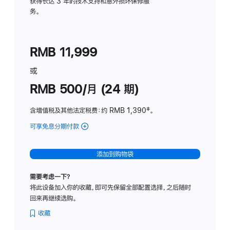
务
获得长达 3 年的技术支持和意外损坏保修服
务。
计
划
(适
RMB 11,999
用
于
或
Studio
RMB 500/月 (24 期)
Display
含增值税及其他法定税费
：约 RMB 1,390
脚
‡。
注
可享免息分期付款
(Studio
Display
-
添加到购物袋
标
准
需要考虑一下？
玻
将此设备加入你的收藏，即可先保留全部配置选择，之后随时
璃
回来再继续选购。
面
板
收藏
-