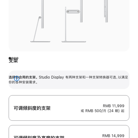
支架
选择你合用的支架。
Studio Display 有两种支架和一种支架转换器可选，以满足
展
你的各种安装需求。
开
RMB 11,999
可调倾斜度的支架
或 RMB 500/月 (24 期) 起
RMB 14,999
可调倾斜度及高‍度的支‍架