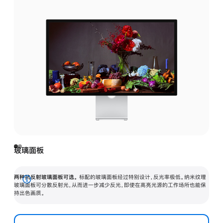
玻璃面板
两种抗反射玻璃面板可选。
标配的玻璃面板经过特别设计，反光率极低。纳米纹理
展
玻璃面板可分散反射光，从而进一步减少反光，即使在高亮光源的工作场所也能保
持出色画质。
开