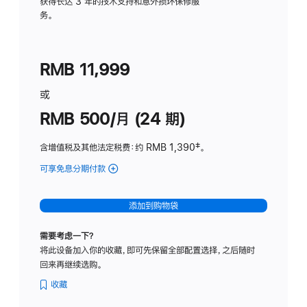
务
获得长达 3 年的技术支持和意外损坏保修服
务。
计
划
(适
RMB 11,999
用
于
或
Studio
RMB 500/月 (24 期)
Display
含增值税及其他法定税费
：约 RMB 1,390
脚
‡。
注
可享免息分期付款
(Studio
Display
-
添加到购物袋
标
准
需要考虑一下？
玻
将此设备加入你的收藏，即可先保留全部配置选择，之后随时
璃
回来再继续选购。
面
板
收藏
-