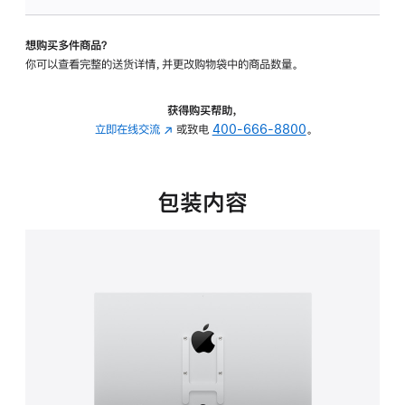
VESA
支
想购买多件商品？
架
你可以查看完整的送货详情，并更改购物袋中的商品数量。
转
换
器
获得购买帮助，
的
立即在线交流
(在
或致电
400-666-8800
。
分
新
期
窗
付
口
包装内容
款
中
选
打
项)
开)