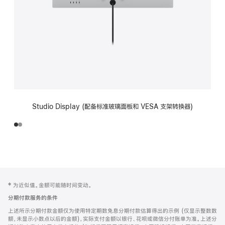
Studio Display (配备标准玻璃面板和 VESA 支架转换器)
网
脚
‡ 为近似值。金额可能随时间变动。
注
页
分期付款服务的条件
页
上述所示分期付款金额仅为使用特定期数免息分期付款估算得出的示例 (仅显示整数数
脚
额，未显示小数点以后的金额)，实际支付金额以银行、花呗或微信分付账单为准。上述分