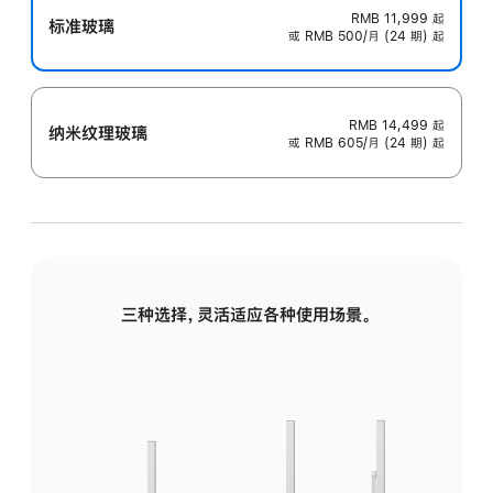
RMB 11,999
起
标准玻璃
或 RMB 500/月 (24 期) 起
RMB 14,499
起
纳米纹理玻璃
或 RMB 605/月 (24 期) 起
三种选择，灵活适应各种使用场景。
标