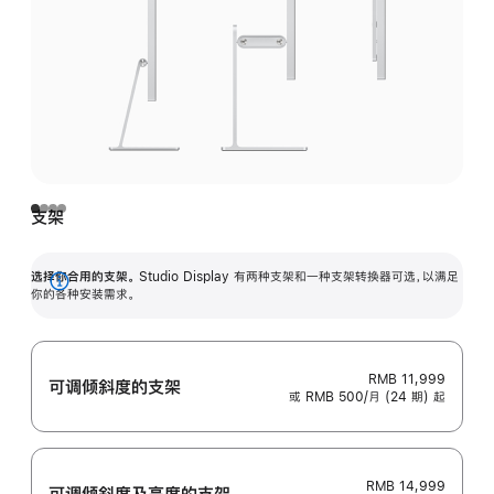
支架
选择你合用的支架。
Studio Display 有两种支架和一种支架转换器可选，以满足
展
你的各种安装需求。
开
RMB 11,999
可调倾斜度的支架
或 RMB 500/月 (24 期) 起
RMB 14,999
可调倾斜度及高‍度的支‍架