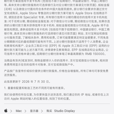
期付款方案由信用卡发卡机构 (包括但不限于招商银行、中国建设银行、中国工商银行
等，具体支持分期付款服务的可选择银行及对应分期付款方案请见付款页面)、蚂蚁金服
(花呗) 以及微信分付面向符合条件的中国大陆居民提供。部分银行会要求你通过支付
宝完成购买。Apple Store 零售店的分期付款方案可能与 Apple Store 在线商店不
同，请到店咨询 Specialist 专家。所有银行信用卡分期均需经你的信用卡发卡机构批
准；对于花呗分期，需经蚂蚁金服批准；对于微信分付分期，需经微信分付批准。如果你选
择的分期付款方案未获得信用卡发卡机构、蚂蚁金服或微信分付的批准，Apple 将不会
被告知原因。请参阅信用卡发卡机构 (包括但不限于招商银行、中国建设银行、中国工商
银行等，具体支持分期付款服务的可选择银行请见付款页面) 网站、支付宝网站和微信
分付服务页面，了解相关条件、费用和收费。订单可能需要满足特定金额要求，不同免息
分期期数对应的最低限额可能有所不同。上述分期付款服务只适用于个人消费者。企业
和教育机构客户、企业员工购买计划 (EPP) 和 Apple 员工购买计划 (EPP) 适用的分
期付款方案可能与上述方案不同，详情请参见教育商店、EPP 在线商店和企业商店。公
司信用卡无资格申请分期。招商银行分期付款单笔订单最高限额为 RMB 150000。
当商品有货并/或发货时，购物金额将计入你的信用卡、支付宝或微信分付账单。相关财
务费用将显示在你的信用卡对账单、支付宝或微信账户中。
产品按广告宣传价或标价提供分期付款服务。价格包含增值税。所有订单均可享受免费
送货服务。
此信息更新于 2026 年 7 月 30 日。
1. 重量依配置和制造工艺的不同而可能有所差异。
我们会使用你所在位置，为你更快显示送货选项。我们通过你的 IP 地址，或者你在上次
访问 Apple 网站时输入的位置信息，找到了你的位置。
Mac
显示器
购买 Studio Display