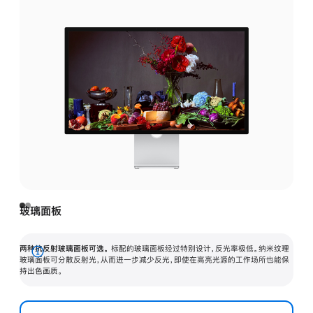
玻璃面板
两种抗反射玻璃面板可选。
标配的玻璃面板经过特别设计，反光率极低。纳米纹理
展
玻璃面板可分散反射光，从而进一步减少反光，即使在高亮光源的工作场所也能保
持出色画质。
开