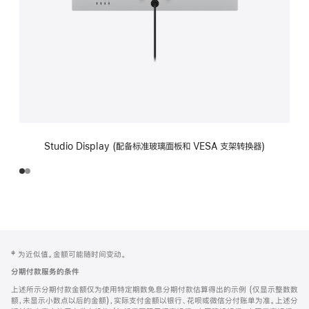
Studio Display (配备标准玻璃面板和 VESA 支架转换器)
网
脚
‡ 为近似值。金额可能随时间变动。
注
页
分期付款服务的条件
页
上述所示分期付款金额仅为使用特定期数免息分期付款估算得出的示例 (仅显示整数数
脚
额，未显示小数点以后的金额)，实际支付金额以银行、花呗或微信分付账单为准。上述分