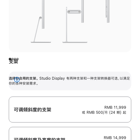
支架
选择你合用的支架。
Studio Display 有两种支架和一种支架转换器可选，以满足
展
你的各种安装需求。
开
RMB 11,999
可调倾斜度的支架
或 RMB 500/月 (24 期) 起
RMB 14,999
可调倾斜度及高‍度的支‍架