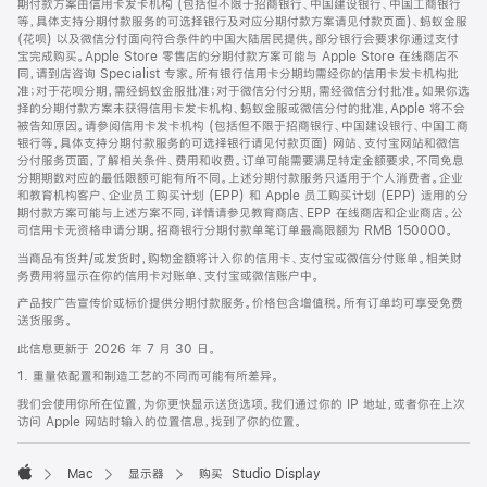
期付款方案由信用卡发卡机构 (包括但不限于招商银行、中国建设银行、中国工商银行
等，具体支持分期付款服务的可选择银行及对应分期付款方案请见付款页面)、蚂蚁金服
(花呗) 以及微信分付面向符合条件的中国大陆居民提供。部分银行会要求你通过支付
宝完成购买。Apple Store 零售店的分期付款方案可能与 Apple Store 在线商店不
同，请到店咨询 Specialist 专家。所有银行信用卡分期均需经你的信用卡发卡机构批
准；对于花呗分期，需经蚂蚁金服批准；对于微信分付分期，需经微信分付批准。如果你选
择的分期付款方案未获得信用卡发卡机构、蚂蚁金服或微信分付的批准，Apple 将不会
被告知原因。请参阅信用卡发卡机构 (包括但不限于招商银行、中国建设银行、中国工商
银行等，具体支持分期付款服务的可选择银行请见付款页面) 网站、支付宝网站和微信
分付服务页面，了解相关条件、费用和收费。订单可能需要满足特定金额要求，不同免息
分期期数对应的最低限额可能有所不同。上述分期付款服务只适用于个人消费者。企业
和教育机构客户、企业员工购买计划 (EPP) 和 Apple 员工购买计划 (EPP) 适用的分
期付款方案可能与上述方案不同，详情请参见教育商店、EPP 在线商店和企业商店。公
司信用卡无资格申请分期。招商银行分期付款单笔订单最高限额为 RMB 150000。
当商品有货并/或发货时，购物金额将计入你的信用卡、支付宝或微信分付账单。相关财
务费用将显示在你的信用卡对账单、支付宝或微信账户中。
产品按广告宣传价或标价提供分期付款服务。价格包含增值税。所有订单均可享受免费
送货服务。
此信息更新于 2026 年 7 月 30 日。
1. 重量依配置和制造工艺的不同而可能有所差异。
我们会使用你所在位置，为你更快显示送货选项。我们通过你的 IP 地址，或者你在上次
访问 Apple 网站时输入的位置信息，找到了你的位置。
Mac
显示器
购买 Studio Display