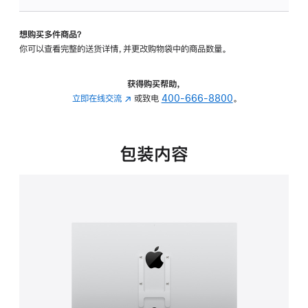
VESA
支
想购买多件商品？
架
你可以查看完整的送货详情，并更改购物袋中的商品数量。
转
换
器
获得购买帮助，
的
立即在线交流
(在
或致电
400-666-8800
。
分
新
期
窗
付
口
包装内容
款
中
选
打
项)
开)