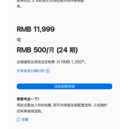
务
获得长达 3 年的技术支持和意外损坏保修服
务。
计
划
(适
RMB 11,999
用
于
或
Studio
RMB 500/月 (24 期)
Display
含增值税及其他法定税费
：约 RMB 1,390
脚
‡。
注
可享免息分期付款
(Studio
Display
-
添加到购物袋
标
准
需要考虑一下？
玻
将此设备加入你的收藏，即可先保留全部配置选择，之后随时
璃
回来再继续选购。
面
板
收藏
-