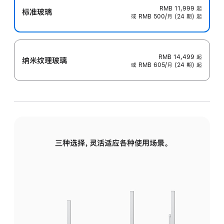
RMB 11,999
起
标准玻璃
或 RMB 500/月 (24 期) 起
RMB 14,499
起
纳米纹理玻璃
或 RMB 605/月 (24 期) 起
三种选择，灵活适应各种使用场景。
标