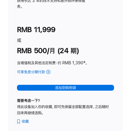
务
获得长达 3 年的技术支持和意外损坏保修服
务。
计
划
(适
RMB 11,999
用
于
或
Studio
RMB 500/月 (24 期)
Display
含增值税及其他法定税费
：约 RMB 1,390
脚
‡。
注
可享免息分期付款
(Studio
Display
-
添加到购物袋
标
准
需要考虑一下？
玻
将此设备加入你的收藏，即可先保留全部配置选择，之后随时
璃
回来再继续选购。
面
板
收藏
-