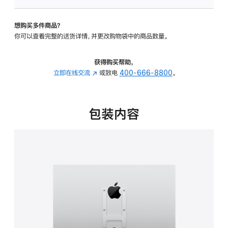
VESA
支
想购买多件商品？
架
你可以查看完整的送货详情，并更改购物袋中的商品数量。
转
换
器
获得购买帮助，
的
立即在线交流
(在
或致电
400-666-8800
。
分
新
期
窗
付
口
包装内容
款
中
选
打
项)
开)