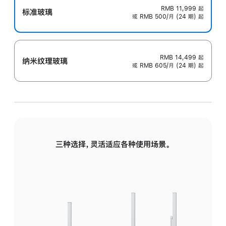
RMB 11,999
起
标准玻璃
或 RMB 500/月 (24 期) 起
RMB 14,499
起
纳米纹理玻璃
或 RMB 605/月 (24 期) 起
三种选择，灵活适应各种使用场景。
标