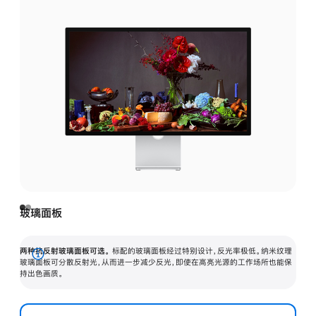
玻璃面板
两种抗反射玻璃面板可选。
标配的玻璃面板经过特别设计，反光率极低。纳米纹理
展
玻璃面板可分散反射光，从而进一步减少反光，即使在高亮光源的工作场所也能保
持出色画质。
开