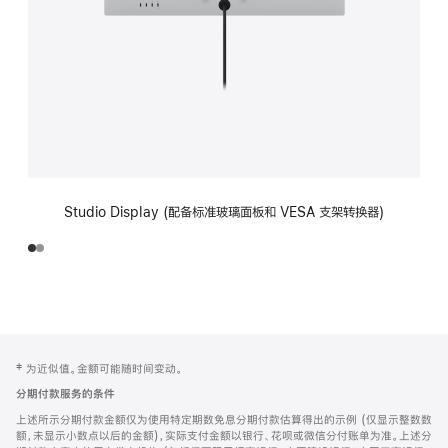
Studio Display (配备标准玻璃面板和 VESA 支架转换器)
网
脚
‡ 为近似值。金额可能随时间变动。
注
页
分期付款服务的条件
页
上述所示分期付款金额仅为使用特定期数免息分期付款估算得出的示例 (仅显示整数数
脚
额，未显示小数点以后的金额)，实际支付金额以银行、花呗或微信分付账单为准。上述分