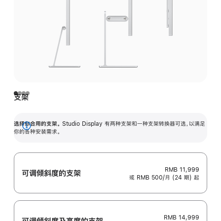
支架
选择你合用的支架。
Studio Display 有两种支架和一种支架转换器可选，以满足
展
你的各种安装需求。
开
RMB 11,999
可调倾斜度的支架
或 RMB 500/月 (24 期) 起
RMB 14,999
可调倾斜度及高‍度的支‍架