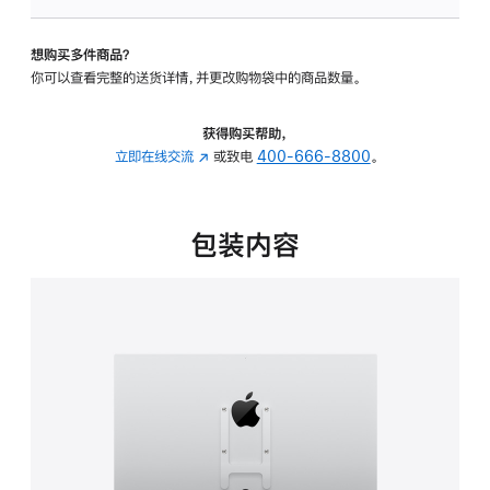
VESA
支
想购买多件商品？
架
你可以查看完整的送货详情，并更改购物袋中的商品数量。
转
换
器
获得购买帮助，
的
立即在线交流
(在
或致电
400-666-8800
。
分
新
期
窗
付
口
包装内容
款
中
选
打
项)
开)