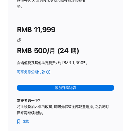
务
获得长达 3 年的技术支持和意外损坏保修服
务。
计
划
(适
RMB 11,999
用
于
或
Studio
RMB 500/月 (24 期)
Display
含增值税及其他法定税费
：约 RMB 1,390
脚
‡。
注
可享免息分期付款
(Studio
Display
-
添加到购物袋
标
准
需要考虑一下？
玻
将此设备加入你的收藏，即可先保留全部配置选择，之后随时
璃
回来再继续选购。
面
板
收藏
-