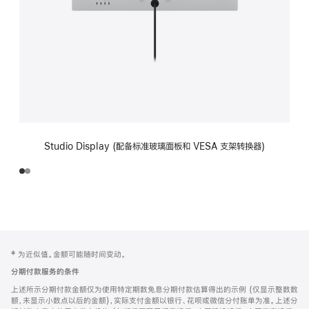
Studio Display (配备标准玻璃面板和 VESA 支架转换器)
网
脚
‡ 为近似值。金额可能随时间变动。
注
页
分期付款服务的条件
页
上述所示分期付款金额仅为使用特定期数免息分期付款估算得出的示例 (仅显示整数数
脚
额，未显示小数点以后的金额)，实际支付金额以银行、花呗或微信分付账单为准。上述分