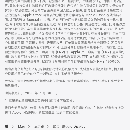
期付款方案由信用卡发卡机构 (包括但不限于招商银行、中国建设银行、中国工商银行
等，具体支持分期付款服务的可选择银行及对应分期付款方案请见付款页面)、蚂蚁金服
(花呗) 以及微信分付面向符合条件的中国大陆居民提供。部分银行会要求你通过支付
宝完成购买。Apple Store 零售店的分期付款方案可能与 Apple Store 在线商店不
同，请到店咨询 Specialist 专家。所有银行信用卡分期均需经你的信用卡发卡机构批
准；对于花呗分期，需经蚂蚁金服批准；对于微信分付分期，需经微信分付批准。如果你选
择的分期付款方案未获得信用卡发卡机构、蚂蚁金服或微信分付的批准，Apple 将不会
被告知原因。请参阅信用卡发卡机构 (包括但不限于招商银行、中国建设银行、中国工商
银行等，具体支持分期付款服务的可选择银行请见付款页面) 网站、支付宝网站和微信
分付服务页面，了解相关条件、费用和收费。订单可能需要满足特定金额要求，不同免息
分期期数对应的最低限额可能有所不同。上述分期付款服务只适用于个人消费者。企业
和教育机构客户、企业员工购买计划 (EPP) 和 Apple 员工购买计划 (EPP) 适用的分
期付款方案可能与上述方案不同，详情请参见教育商店、EPP 在线商店和企业商店。公
司信用卡无资格申请分期。招商银行分期付款单笔订单最高限额为 RMB 150000。
当商品有货并/或发货时，购物金额将计入你的信用卡、支付宝或微信分付账单。相关财
务费用将显示在你的信用卡对账单、支付宝或微信账户中。
产品按广告宣传价或标价提供分期付款服务。价格包含增值税。所有订单均可享受免费
送货服务。
此信息更新于 2026 年 7 月 30 日。
1. 重量依配置和制造工艺的不同而可能有所差异。
我们会使用你所在位置，为你更快显示送货选项。我们通过你的 IP 地址，或者你在上次
访问 Apple 网站时输入的位置信息，找到了你的位置。
Mac
显示器
购买 Studio Display