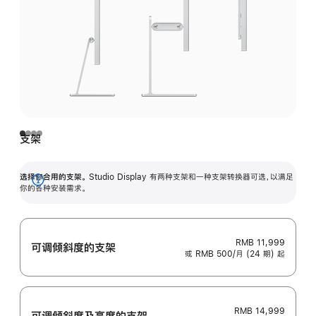
支架
选择你合用的支架。
Studio Display 有两种支架和一种支架转换器可选，以满足
展
你的各种安装需求。
开
RMB 11,999
可调倾斜度的支架
或 RMB 500/月 (24 期) 起
RMB 14,999
可调倾斜度及高‍度的支‍架