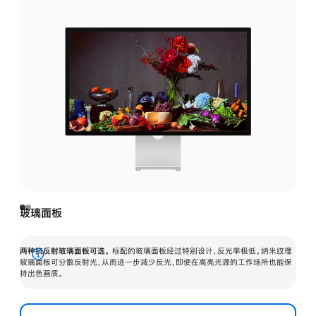
玻璃面板
两种抗反射玻璃面板可选。
标配的玻璃面板经过特别设计，反光率极低。纳米纹理
展
玻璃面板可分散反射光，从而进一步减少反光，即使在高亮光源的工作场所也能保
持出色画质。
开