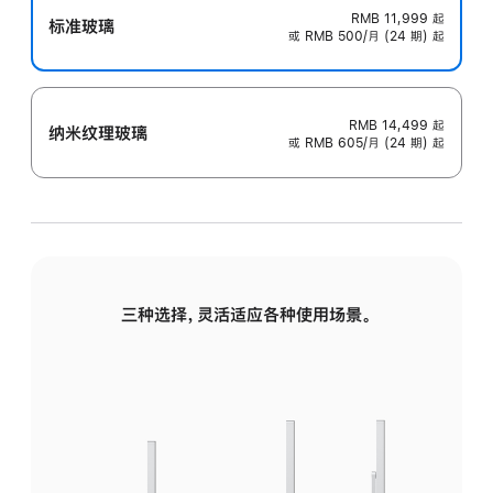
RMB 11,999
起
标准玻璃
或 RMB 500/月 (24 期) 起
RMB 14,499
起
纳米纹理玻璃
或 RMB 605/月 (24 期) 起
三种选择，灵活适应各种使用场景。
标