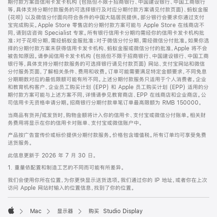
期付款方案由信用卡发卡机构 (包括但不限于招商银行、中国建设银行、中国工商银行
等，具体支持分期付款服务的可选择银行及对应分期付款方案请见付款页面)、蚂蚁金服
(花呗) 以及微信分付面向符合条件的中国大陆居民提供。部分银行会要求你通过支付
宝完成购买。Apple Store 零售店的分期付款方案可能与 Apple Store 在线商店不
同，请到店咨询 Specialist 专家。所有银行信用卡分期均需经你的信用卡发卡机构批
准；对于花呗分期，需经蚂蚁金服批准；对于微信分付分期，需经微信分付批准。如果你选
择的分期付款方案未获得信用卡发卡机构、蚂蚁金服或微信分付的批准，Apple 将不会
被告知原因。请参阅信用卡发卡机构 (包括但不限于招商银行、中国建设银行、中国工商
银行等，具体支持分期付款服务的可选择银行请见付款页面) 网站、支付宝网站和微信
分付服务页面，了解相关条件、费用和收费。订单可能需要满足特定金额要求，不同免息
分期期数对应的最低限额可能有所不同。上述分期付款服务只适用于个人消费者。企业
和教育机构客户、企业员工购买计划 (EPP) 和 Apple 员工购买计划 (EPP) 适用的分
期付款方案可能与上述方案不同，详情请参见教育商店、EPP 在线商店和企业商店。公
司信用卡无资格申请分期。招商银行分期付款单笔订单最高限额为 RMB 150000。
当商品有货并/或发货时，购物金额将计入你的信用卡、支付宝或微信分付账单。相关财
务费用将显示在你的信用卡对账单、支付宝或微信账户中。
产品按广告宣传价或标价提供分期付款服务。价格包含增值税。所有订单均可享受免费
送货服务。
此信息更新于 2026 年 7 月 30 日。
1. 重量依配置和制造工艺的不同而可能有所差异。
我们会使用你所在位置，为你更快显示送货选项。我们通过你的 IP 地址，或者你在上次
访问 Apple 网站时输入的位置信息，找到了你的位置。
Mac
显示器
购买 Studio Display