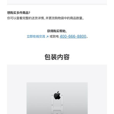
VESA
支
想购买多件商品？
架
你可以查看完整的送货详情，并更改购物袋中的商品数量。
转
换
器
获得购买帮助，
的
立即在线交流
(在
或致电
400-666-8800
。
分
新
期
窗
付
口
包装内容
款
中
选
打
项)
开)