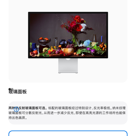
玻璃面板
两种抗反射玻璃面板可选。
标配的玻璃面板经过特别设计，反光率极低。纳米纹理
展
玻璃面板可分散反射光，从而进一步减少反光，即使在高亮光源的工作场所也能保
持出色画质。
开