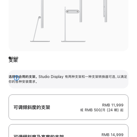
支架
选择你合用的支架。
Studio Display 有两种支架和一种支架转换器可选，以满足
展
你的各种安装需求。
开
RMB 11,999
可调倾斜度的支架
或 RMB 500/月 (24 期) 起
RMB 14,999
可调倾斜度及高‍度的支‍架