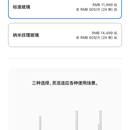
RMB 11,999
起
标准玻璃
或 RMB 500/月 (24 期) 起
RMB 14,499
起
纳米纹理玻璃
或 RMB 605/月 (24 期) 起
三种选择，灵活适应各种使用场景。
标