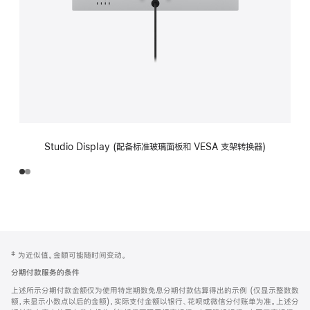
Studio Display (配备标准玻璃面板和 VESA 支架转换器)
网
脚
‡ 为近似值。金额可能随时间变动。
注
页
分期付款服务的条件
页
上述所示分期付款金额仅为使用特定期数免息分期付款估算得出的示例 (仅显示整数数
脚
额，未显示小数点以后的金额)，实际支付金额以银行、花呗或微信分付账单为准。上述分