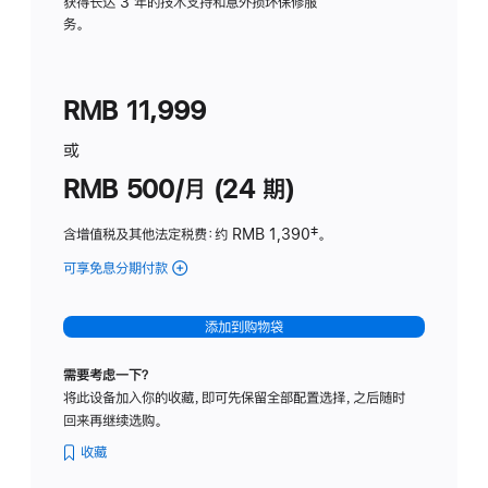
务
获得长达 3 年的技术支持和意外损坏保修服
务。
计
划
(适
RMB 11,999
用
于
或
Studio
RMB 500/月 (24 期)
Display
含增值税及其他法定税费
：约 RMB 1,390
脚
‡。
注
可享免息分期付款
(Studio
Display
-
添加到购物袋
标
准
需要考虑一下？
玻
将此设备加入你的收藏，即可先保留全部配置选择，之后随时
璃
回来再继续选购。
面
板
收藏
-