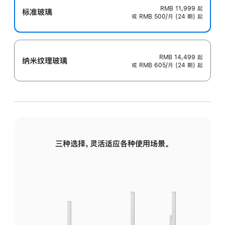
RMB 11,999
起
标准玻璃
或 RMB 500/月 (24 期) 起
RMB 14,499
起
纳米纹理玻璃
或 RMB 605/月 (24 期) 起
三种选择，灵活适应各种使用场景。
标