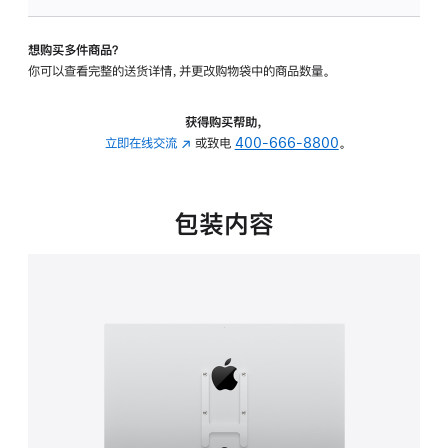
VESA
支
想购买多件商品？
架
你可以查看完整的送货详情，并更改购物袋中的商品数量。
转
换
器
获得购买帮助，
的
立即在线交流
(在
或致电
400-666-8800
。
分
新
期
窗
付
口
包装内容
款
中
选
打
项)
开)