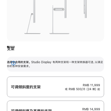
支架
选择你合用的支架。
Studio Display 有两种支架和一种支架转换器可选，以满足
展
你的各种安装需求。
开
RMB 11,999
可调倾斜度的支架
或 RMB 500/月 (24 期) 起
RMB 14,999
可调倾斜度及高‍度的支‍架