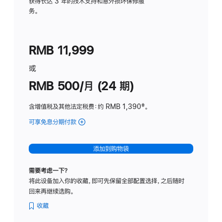
务
获得长达 3 年的技术支持和意外损坏保修服
务。
计
划
(适
RMB 11,999
用
于
或
Studio
RMB 500/月 (24 期)
Display
含增值税及其他法定税费
：约 RMB 1,390
脚
‡。
注
可享免息分期付款
(Studio
Display
-
添加到购物袋
标
准
需要考虑一下？
玻
将此设备加入你的收藏，即可先保留全部配置选择，之后随时
璃
回来再继续选购。
面
板
收藏
-