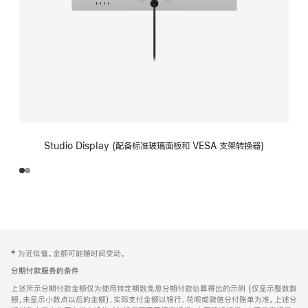
Studio Display (配备标准玻璃面板和 VESA 支架转换器)
网
脚
‡ 为近似值。金额可能随时间变动。
注
页
分期付款服务的条件
页
上述所示分期付款金额仅为使用特定期数免息分期付款估算得出的示例 (仅显示整数数
脚
额，未显示小数点以后的金额)，实际支付金额以银行、花呗或微信分付账单为准。上述分