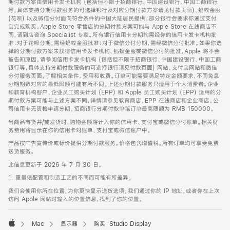
期付款方案由信用卡发卡机构 (包括但不限于招商银行、中国建设银行、中国工商银行
等，具体支持分期付款服务的可选择银行及对应分期付款方案请见付款页面)、蚂蚁金服
(花呗) 以及微信分付面向符合条件的中国大陆居民提供。部分银行会要求你通过支付
宝完成购买。Apple Store 零售店的分期付款方案可能与 Apple Store 在线商店不
同，请到店咨询 Specialist 专家。所有银行信用卡分期均需经你的信用卡发卡机构批
准；对于花呗分期，需经蚂蚁金服批准；对于微信分付分期，需经微信分付批准。如果你选
择的分期付款方案未获得信用卡发卡机构、蚂蚁金服或微信分付的批准，Apple 将不会
被告知原因。请参阅信用卡发卡机构 (包括但不限于招商银行、中国建设银行、中国工商
银行等，具体支持分期付款服务的可选择银行请见付款页面) 网站、支付宝网站和微信
分付服务页面，了解相关条件、费用和收费。订单可能需要满足特定金额要求，不同免息
分期期数对应的最低限额可能有所不同。上述分期付款服务只适用于个人消费者。企业
和教育机构客户、企业员工购买计划 (EPP) 和 Apple 员工购买计划 (EPP) 适用的分
期付款方案可能与上述方案不同，详情请参见教育商店、EPP 在线商店和企业商店。公
司信用卡无资格申请分期。招商银行分期付款单笔订单最高限额为 RMB 150000。
当商品有货并/或发货时，购物金额将计入你的信用卡、支付宝或微信分付账单。相关财
务费用将显示在你的信用卡对账单、支付宝或微信账户中。
产品按广告宣传价或标价提供分期付款服务。价格包含增值税。所有订单均可享受免费
送货服务。
此信息更新于 2026 年 7 月 30 日。
1. 重量依配置和制造工艺的不同而可能有所差异。
我们会使用你所在位置，为你更快显示送货选项。我们通过你的 IP 地址，或者你在上次
访问 Apple 网站时输入的位置信息，找到了你的位置。
Mac
显示器
购买 Studio Display