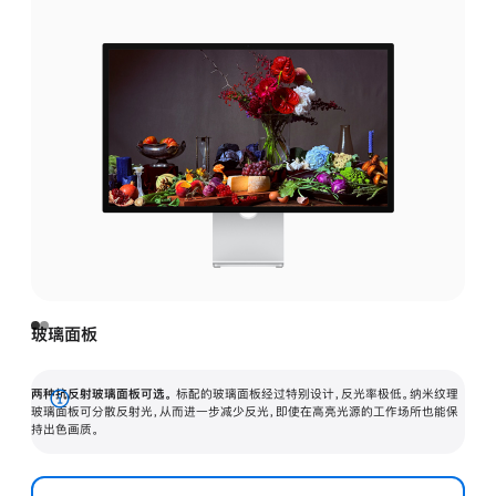
玻璃面板
两种抗反射玻璃面板可选。
标配的玻璃面板经过特别设计，反光率极低。纳米纹理
展
玻璃面板可分散反射光，从而进一步减少反光，即使在高亮光源的工作场所也能保
持出色画质。
开