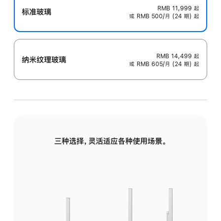
RMB 11,999
起
标准玻璃
或 RMB 500/月 (24 期) 起
RMB 14,499
起
纳米纹理玻璃
或 RMB 605/月 (24 期) 起
三种选择，灵活适应各种使用场景。
标