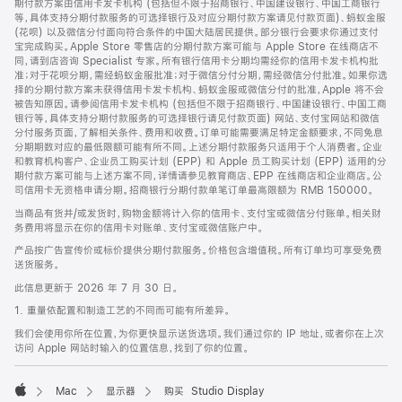
期付款方案由信用卡发卡机构 (包括但不限于招商银行、中国建设银行、中国工商银行
等，具体支持分期付款服务的可选择银行及对应分期付款方案请见付款页面)、蚂蚁金服
(花呗) 以及微信分付面向符合条件的中国大陆居民提供。部分银行会要求你通过支付
宝完成购买。Apple Store 零售店的分期付款方案可能与 Apple Store 在线商店不
同，请到店咨询 Specialist 专家。所有银行信用卡分期均需经你的信用卡发卡机构批
准；对于花呗分期，需经蚂蚁金服批准；对于微信分付分期，需经微信分付批准。如果你选
择的分期付款方案未获得信用卡发卡机构、蚂蚁金服或微信分付的批准，Apple 将不会
被告知原因。请参阅信用卡发卡机构 (包括但不限于招商银行、中国建设银行、中国工商
银行等，具体支持分期付款服务的可选择银行请见付款页面) 网站、支付宝网站和微信
分付服务页面，了解相关条件、费用和收费。订单可能需要满足特定金额要求，不同免息
分期期数对应的最低限额可能有所不同。上述分期付款服务只适用于个人消费者。企业
和教育机构客户、企业员工购买计划 (EPP) 和 Apple 员工购买计划 (EPP) 适用的分
期付款方案可能与上述方案不同，详情请参见教育商店、EPP 在线商店和企业商店。公
司信用卡无资格申请分期。招商银行分期付款单笔订单最高限额为 RMB 150000。
当商品有货并/或发货时，购物金额将计入你的信用卡、支付宝或微信分付账单。相关财
务费用将显示在你的信用卡对账单、支付宝或微信账户中。
产品按广告宣传价或标价提供分期付款服务。价格包含增值税。所有订单均可享受免费
送货服务。
此信息更新于 2026 年 7 月 30 日。
1. 重量依配置和制造工艺的不同而可能有所差异。
我们会使用你所在位置，为你更快显示送货选项。我们通过你的 IP 地址，或者你在上次
访问 Apple 网站时输入的位置信息，找到了你的位置。
Mac
显示器
购买 Studio Display