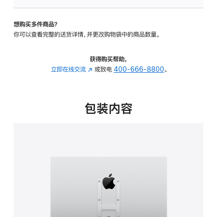
VESA
支
想购买多件商品？
架
你可以查看完整的送货详情，并更改购物袋中的商品数量。
转
换
器
获得购买帮助，
的
立即在线交流
(在
或致电
400-666-8800
。
分
新
期
窗
付
口
包装内容
款
中
选
打
项)
开)