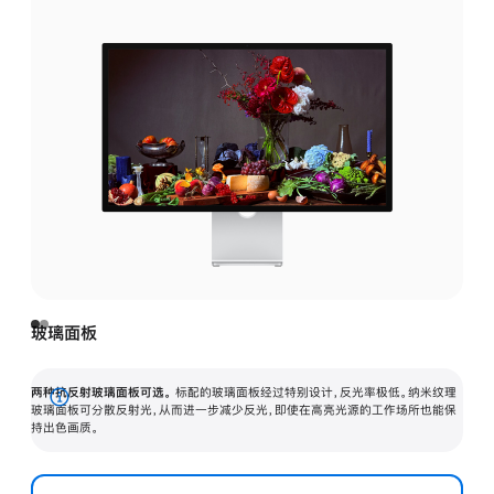
玻璃面板
两种抗反射玻璃面板可选。
标配的玻璃面板经过特别设计，反光率极低。纳米纹理
展
玻璃面板可分散反射光，从而进一步减少反光，即使在高亮光源的工作场所也能保
持出色画质。
开