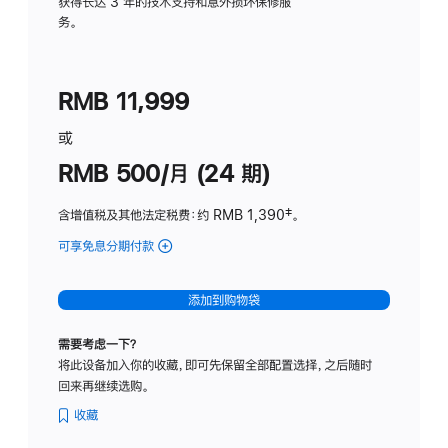
务
获得长达 3 年的技术支持和意外损坏保修服
务。
计
划
(适
RMB 11,999
用
于
或
Studio
RMB 500/月 (24 期)
Display
含增值税及其他法定税费
：约 RMB 1,390
脚
‡。
注
可享免息分期付款
(Studio
Display
-
添加到购物袋
标
准
需要考虑一下？
玻
将此设备加入你的收藏，即可先保留全部配置选择，之后随时
璃
回来再继续选购。
面
板
收藏
-