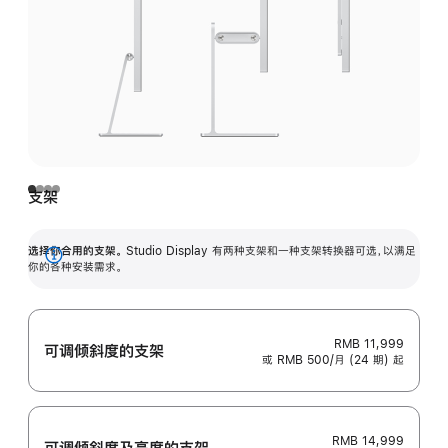
支架
选择你合用的支架。
Studio Display 有两种支架和一种支架转换器可选，以满足
展
你的各种安装需求。
开
RMB 11,999
可调倾斜度的支架
或 RMB 500/月 (24 期) 起
RMB 14,999
可调倾斜度及高‍度的支‍架