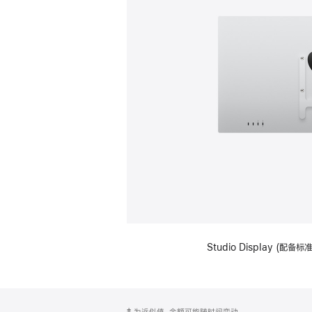
Studio Display (配
网
脚