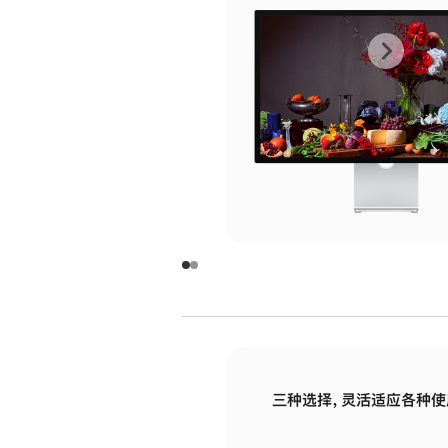
上
下
一
一
张
张
图
图
库
库
图
图
片
片
-
-
玻
玻
璃
璃
三种选择，灵活适应各种使
面
面
板
板