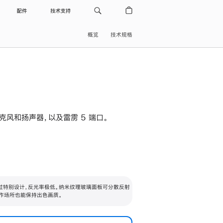
配件
技术支持
概览
技术规格
级麦克风和扬声器，以及雷雳 5 端口。
过特别设计，反光率极低。纳米纹理玻璃面板可分散反射
作场所也能保持出色画质。