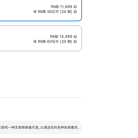
RMB 11,999
起
或 RMB 500/月 (24 期) 起
RMB 14,499
起
或 RMB 605/月 (24 期) 起
配可调倾斜度及高度的支架，额外增加 105
VESA 支架转换器
 有两种支架和一种支架转换器可选，以满足你的各种安装需求。
毫米的高度调节范围。
容的支架 (未随附)