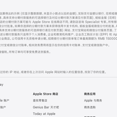
算得出的示例 (仅显示整数数额，未显示小数点以后的金额)，实际支付金额以银行、花呗或
等，具体支持分期付款服务的可选择银行及对应分期付款方案请见付款页面)、蚂蚁金服 (花呗
售店的分期付款方案可能与 Apple Store 在线商店不同，请到店咨询 Specialist 专
分付批准。如果你选择的分期付款方案未获得信用卡发卡机构、蚂蚁金服或微信分付的批准，Ap
具体支持分期付款服务的可选择银行请见付款页面) 网站、支付宝网站和微信分付服务页面，
期付款服务只适用于个人消费者。企业和教育机构客户、企业员工购买计划 (EPP) 和 Appl
企业商店。公司信用卡无资格申请分期。招商银行分期付款单笔订单最高限额为 RMB 150000
支付宝或微信分付账单。相关财务费用将显示在你的信用卡对账单、支付宝或微信账户中。
增值税。所有订单均可享受免费送货服务。
的 IP 地址，或者你在上次访问 Apple 网站时输入的位置信息，找到了你的位置。
ay
Apple Store 商店
商务应用
le 账户
查找零售店
Apple 与商务
e 账户
Genius Bar 天才吧
商务选购
Today at Apple