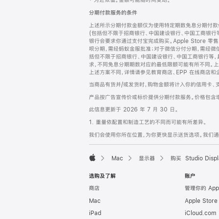
‡ 为近似值。金额可能随时间变动。
注
页
分期付款服务的条件
页
上述所示分期付款金额仅为使用特定期数免息分期付款估
脚
(包括但不限于招商银行、中国建设银行、中国工商银行
银行会要求你通过支付宝完成购买。Apple Store 零
呗分期，需经蚂蚁金服批准；对于微信分付分期，需经微信
括但不限于招商银行、中国建设银行、中国工商银行等，
求，不同免息分期期数对应的最低限额可能有所不同。上述分
上述方案不同，详情请参见教育商店、EPP 在线商店和
当商品有货并/或发货时，购物金额将计入你的信用卡、
产品按广告宣传价或标价提供分期付款服务。价格包含
此信息更新于 2026 年 7 月 30 日。
1. 重量依配置和制造工艺的不同而可能有所差异。
我们会使用你所在位置，为你更快显示送货选项。我们通过你
Mac
显示器
购买 Studio Displ
Apple
选购及了解
账户
商店
管理你的 App
Mac
Apple Stor
iPad
iCloud.com