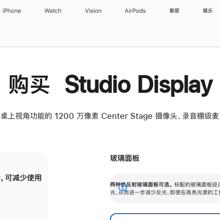
iPhone
Watch
Vision
AirPods
家居
娱乐
购买 Studio Display
桌上视角功能的 1200 万像素 Center Stage 摄像头、录音棚
玻璃面板
，可减少使用
纳米纹理玻璃面板可进一步减少反光，即使在
两种抗反射玻璃面板可选。
标配的玻璃面板经
。
有高亮光源的场所使用，也能保持出色画质。
展
光，从而进一步减少反光，即使在高亮光源的工
开