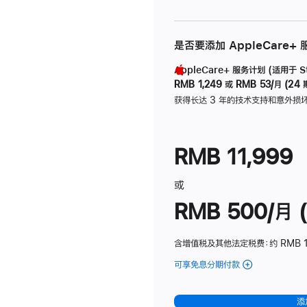
是否要添加 AppleCare+
AppleCare+ 服务计划 (适用于 Stu
RMB 1,249
或
RMB 53/月 (24 
获得长达 3 年的技术支持和意外损
RMB 11,999
或
RMB 500/月 (
含增值税及其他法定税费
：约 RMB 
可享免息分期付款
(Studio
Display
-
添