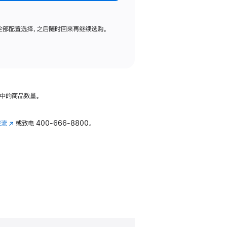
全部配置选择，之后随时回来再继续选购。
中的商品数量。
交流
(在
或致电
400-666-8800。
新
窗
口
中
打
开)