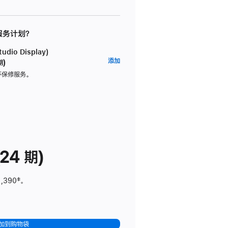
 服务计划？
dio Display)
AppleCare+
添加
期)
服
坏保修服务。
务
计
划
(适
用
于
24 期)
Studio
Display)
1,390
脚
‡。
注
加到购物袋