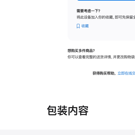
标
准
需要考虑一下？
玻
将此设备加入你的收藏，即可先保留
璃
面
收藏
板
-
VESA
想购买多件商品？
支
你可以查看完整的送货详情，并更改购物袋
架
转
换
获得购买帮助，
立即在线
器
的
分
期
付
包装内容
款
选
项)