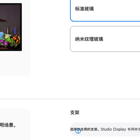
标准玻璃
纳米纹理玻璃
支架
用场景。
标配可调倾斜度的支架，提供 30 度的倾斜度
选
选择你合用的支架。
Studio Display
调节范围。
展