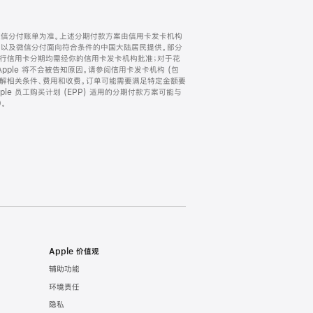
微信分付账单为准。上述分期付款方案由信用卡发卡机构
) 以及微信分付面向符合条件的中国大陆居民提供。部分
家。所有银行信用卡分期均需经你的信用卡发卡机构批准；对于花
ple 将不会被告知原因。请参阅信用卡发卡机构 (包
了解相关条件、费用和收费。订单可能需要满足特定金额要
e 员工购买计划 (EPP) 适用的分期付款方案可能与
。
Apple 价值观
辅助功能
环境责任
隐私