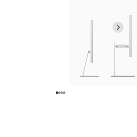
上
下
一
一
张
张
图
图
库
库
图
图
片
片
-
-
支
支
架
架