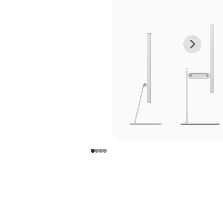
上
下
一
一
张
张
图
图
库
库
图
图
片
片
-
-
支
支
架
架