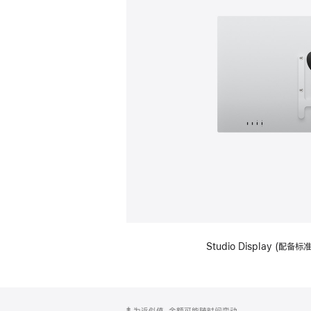
Studio Display (配
网
脚