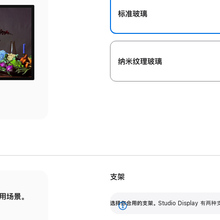
标准玻璃
纳米纹理玻璃
支架
用场景。
标配可调倾斜度的支架，提供 30 度的倾斜度
选
选择你合用的支架。
Studio Display
调节范围。
展