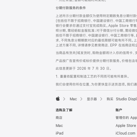
‡ 为近似值。金额可能随时间变动。
注
页
分期付款服务的条件
页
上述所示分期付款金额仅为使用特定期数免息分期付款估
脚
(包括但不限于招商银行、中国建设银行、中国工商银行
银行会要求你通过支付宝完成购买。Apple Store 零
呗分期，需经蚂蚁金服批准；对于微信分付分期，需经微信
括但不限于招商银行、中国建设银行、中国工商银行等，
求，不同免息分期期数对应的最低限额可能有所不同。上述分
上述方案不同，详情请参见教育商店、EPP 在线商店和
当商品有货并/或发货时，购物金额将计入你的信用卡、
产品按广告宣传价或标价提供分期付款服务。价格包含
此信息更新于 2026 年 7 月 30 日。
1. 重量依配置和制造工艺的不同而可能有所差异。
我们会使用你所在位置，为你更快显示送货选项。我们通过你
Mac
显示器
购买 Studio Displ
Apple
选购及了解
账户
商店
管理你的 App
Mac
Apple Stor
iPad
iCloud.com