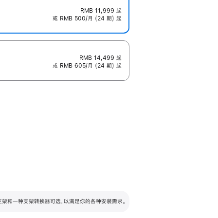
RMB 11,999
起
或 RMB 500/月 (24 期) 起
RMB 14,499
起
或 RMB 605/月 (24 期) 起
配可调倾斜度及高度的支架，额外增加 105
VESA 支架转换器
 有两种支架和一种支架转换器可选，以满足你的各种安装需求。
毫米的高度调节范围。
容的支架 (未随附)