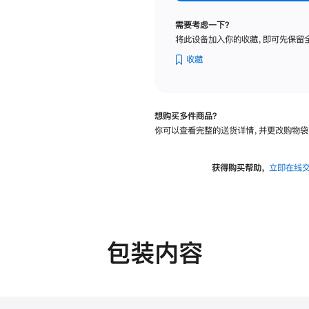
标
准
需要考虑一下？
玻
将此设备加入你的收藏，即可先保留
璃
面
收藏
板
-
VESA
想购买多件商品？
支
你可以查看完整的送货详情，并更改购物袋
架
转
换
获得购买帮助，
立即在线
器
的
分
期
付
包装内容
款
选
项)