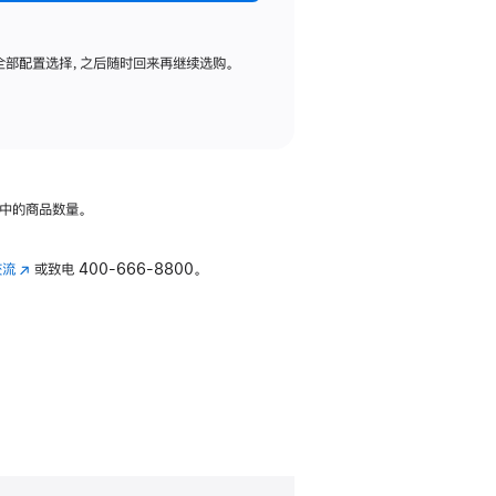
全部配置选择，之后随时回来再继续选购。
中的商品数量。
交流
(在
或致电
400-666-8800。
新
窗
口
中
打
开)