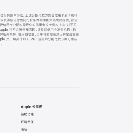
微信分付账单为准。上述分期付款方案由信用卡发卡机构
) 以及微信分付面向符合条件的中国大陆居民提供。部分
家。所有银行信用卡分期均需经你的信用卡发卡机构批准；对于花
ple 将不会被告知原因。请参阅信用卡发卡机构 (包
了解相关条件、费用和收费。订单可能需要满足特定金额要
e 员工购买计划 (EPP) 适用的分期付款方案可能与
。
Apple 价值观
辅助功能
环境责任
隐私