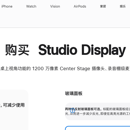
iPhone
Watch
Vision
AirPods
家居
娱乐
购买 Studio Display
桌上视角功能的 1200 万像素 Center Stage 摄像头、录音棚
玻璃面板
，可减少使用
纳米纹理玻璃面板可进一步减少反光，即使在
两种抗反射玻璃面板可选。
标配的玻璃面板经
。
有高亮光源的场所使用，也能保持出色画质。
展
光，从而进一步减少反光，即使在高亮光源的工
开