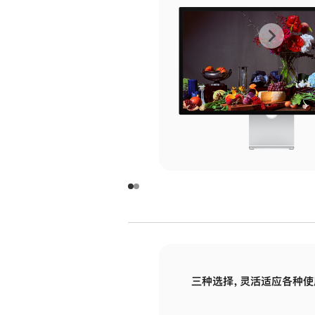
上
下
一
一
张
张
图
图
库
库
图
图
片
片
-
-
玻
玻
璃
璃
三种选择，灵活适应各种使
面
面
板
板