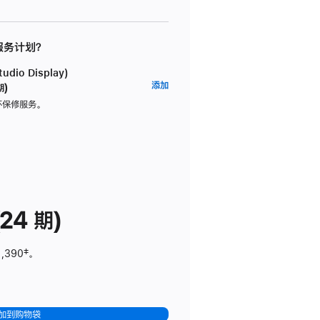
 服务计划？
dio Display)
AppleCare+
添加
期)
服
坏保修服务。
务
计
划
(适
用
于
24 期)
Studio
Display)
1,390
脚
‡。
注
加到购物袋