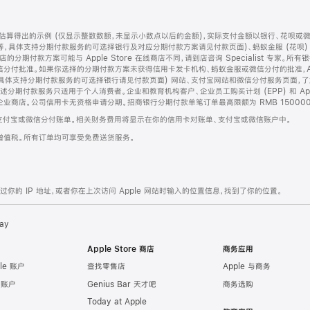
算得出的示例 (仅显示整数数额，未显示小数点以后的金额)，实际支付金额以银行、花呗或
等，具体支持分期付款服务的可选择银行及对应分期付款方案请见付款页面)、蚂蚁金服 (花呗
售店的分期付款方案可能与 Apple Store 在线商店不同，请到店咨询 Specialist 专
分付批准。如果你选择的分期付款方案未获得信用卡发卡机构、蚂蚁金服或微信分付的批准，Ap
具体支持分期付款服务的可选择银行请见付款页面) 网站、支付宝网站和微信分付服务页面，
期付款服务只适用于个人消费者。企业和教育机构客户、企业员工购买计划 (EPP) 和 Appl
企业商店。公司信用卡无资格申请分期。招商银行分期付款单笔订单最高限额为 RMB 150000
支付宝或微信分付账单。相关财务费用将显示在你的信用卡对账单、支付宝或微信账户中。
增值税。所有订单均可享受免费送货服务。
的 IP 地址，或者你在上次访问 Apple 网站时输入的位置信息，找到了你的位置。
ay
Apple Store 商店
商务应用
le 账户
查找零售店
Apple 与商务
e 账户
Genius Bar 天才吧
商务选购
Today at Apple