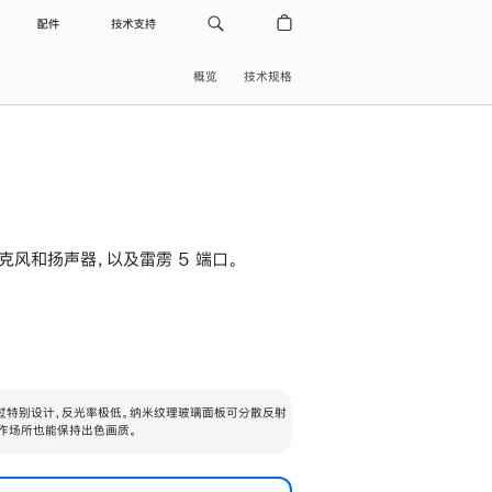
配件
技术支持
概览
技术规格
级麦克风和扬声器，以及雷雳 5 端口。
过特别设计，反光率极低。纳米纹理玻璃面板可分散反射
作场所也能保持出色画质。