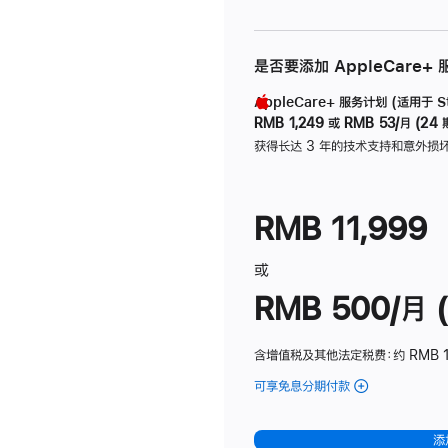
是否要添加 AppleCare+
AppleCare+ 服务计划 (适用于 Stu
RMB 1,249
或
RMB 53/月 (24 
获得长达 3 年的技术支持和意外损
RMB 11,999
或
RMB 500/月 (
含增值税及其他法定税费
：约 RMB 
可享免息分期付款
(Studio
Display
-
添