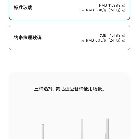
RMB 11,999
起
标准玻璃
或 RMB 500/月 (24 期) 起
RMB 14,499
起
纳米纹理玻璃
或 RMB 605/月 (24 期) 起
三种选择，灵活适应各种使用场景。
标