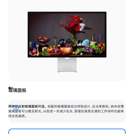
玻璃面板
两种抗反射玻璃面板可选。
标配的玻璃面板经过特别设计，反光率极低。纳米纹理
展
玻璃面板可分散反射光，从而进一步减少反光，即使在高亮光源的工作场所也能保
持出色画质。
开