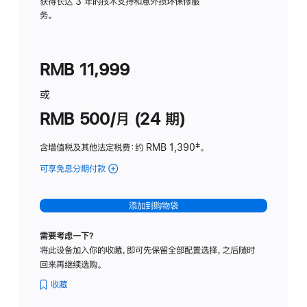
务
获得长达 3 年的技术支持和意外损坏保修服
务。
计
划
(适
RMB 11,999
用
于
或
Studio
RMB 500/月 (24 期)
Display
含增值税及其他法定税费
：约 RMB 1,390
脚
‡。
注
可享免息分期付款
(Studio
Display
-
添加到购物袋
标
准
需要考虑一下？
玻
将此设备加入你的收藏，即可先保留全部配置选择，之后随时
璃
回来再继续选购。
面
板
收藏
-