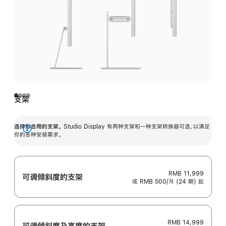
支架
选择你合用的支架。
Studio Display 有两种支架和一种支架转换器可选，以满足
展
你的各种安装需求。
开
RMB 11,999
可调倾斜度的支架
或 RMB 500/月 (24 期) 起
RMB 14,999
可调倾斜度及高‍度的支‍架