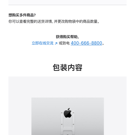
VESA
支
想购买多件商品？
架
你可以查看完整的送货详情，并更改购物袋中的商品数量。
转
换
器
获得购买帮助，
的
立即在线交流
(在
或致电
400-666-8800
。
分
新
期
窗
付
口
包装内容
款
中
选
打
项)
开)