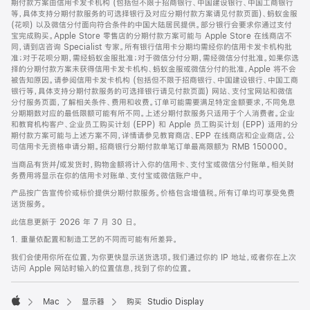
期付款方案由信用卡发卡机构 (包括但不限于招商银行、中国建设银行、中国工商银行
等，具体支持分期付款服务的可选择银行及对应分期付款方案请见付款页面)、蚂蚁金服
(花呗) 以及微信分付面向符合条件的中国大陆居民提供。部分银行会要求你通过支付
宝完成购买。Apple Store 零售店的分期付款方案可能与 Apple Store 在线商店不
同，请到店咨询 Specialist 专家。所有银行信用卡分期均需经你的信用卡发卡机构批
准；对于花呗分期，需经蚂蚁金服批准；对于微信分付分期，需经微信分付批准。如果你选
择的分期付款方案未获得信用卡发卡机构、蚂蚁金服或微信分付的批准，Apple 将不会
被告知原因。请参阅信用卡发卡机构 (包括但不限于招商银行、中国建设银行、中国工商
银行等，具体支持分期付款服务的可选择银行请见付款页面) 网站、支付宝网站和微信
分付服务页面，了解相关条件、费用和收费。订单可能需要满足特定金额要求，不同免息
分期期数对应的最低限额可能有所不同。上述分期付款服务只适用于个人消费者。企业
和教育机构客户、企业员工购买计划 (EPP) 和 Apple 员工购买计划 (EPP) 适用的分
期付款方案可能与上述方案不同，详情请参见教育商店、EPP 在线商店和企业商店。公
司信用卡无资格申请分期。招商银行分期付款单笔订单最高限额为 RMB 150000。
当商品有货并/或发货时，购物金额将计入你的信用卡、支付宝或微信分付账单。相关财
务费用将显示在你的信用卡对账单、支付宝或微信账户中。
产品按广告宣传价或标价提供分期付款服务。价格包含增值税。所有订单均可享受免费
送货服务。
此信息更新于 2026 年 7 月 30 日。
1. 重量依配置和制造工艺的不同而可能有所差异。
我们会使用你所在位置，为你更快显示送货选项。我们通过你的 IP 地址，或者你在上次
访问 Apple 网站时输入的位置信息，找到了你的位置。
Mac
显示器
购买 Studio Display