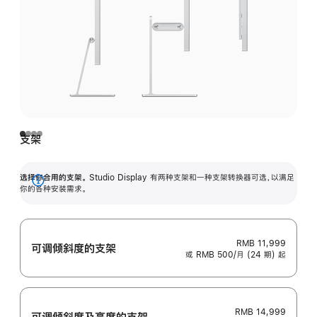
支架
选择你合用的支架。
Studio Display 有两种支架和一种支架转换器可选，以满足
展
你的各种安装需求。
开
RMB 11,999
可调倾斜度的支架
或 RMB 500/月 (24 期) 起
RMB 14,999
可调倾斜度及高‍度的支‍架