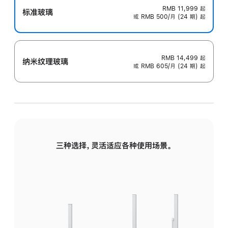
RMB 11,999
起
标准玻璃
或 RMB 500/月 (24 期) 起
RMB 14,499
起
纳米纹理玻璃
或 RMB 605/月 (24 期) 起
三种选择，灵活适应各种使用场景。
标