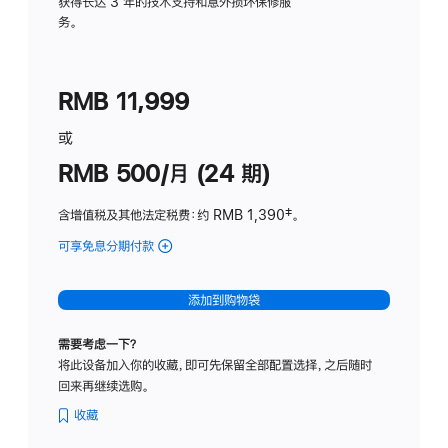
务
获得长达 3 年的技术支持和意外损坏保修服
务。
计
划
(适
RMB 11,999
用
于
或
Studio
RMB 500/月 (24 期)
Display
含增值税及其他法定税费
：约 RMB 1,390
脚
‡。
注
可享免息分期付款
(Studio
Display
-
添加到购物袋
标
准
需要考虑一下？
玻
将此设备加入你的收藏，即可先保留全部配置选择，之后随时
璃
回来再继续选购。
面
板
收藏
-