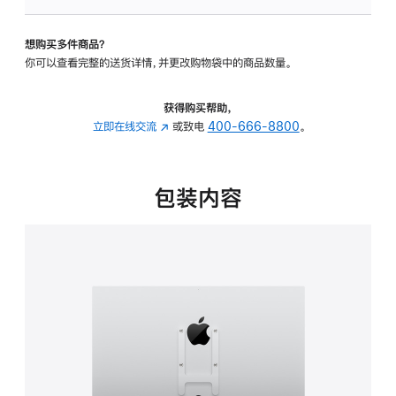
VESA
支
想购买多件商品？
架
你可以查看完整的送货详情，并更改购物袋中的商品数量。
转
换
器
获得购买帮助，
的
立即在线交流
(在
或致电
400-666-8800
。
分
新
期
窗
付
口
包装内容
款
中
选
打
项)
开)