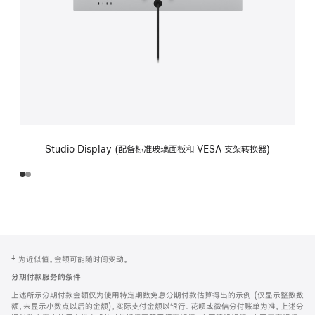
Studio Display (配备标准玻璃面板和 VESA 支架转换器)
网
脚
‡ 为近似值。金额可能随时间变动。
注
页
分期付款服务的条件
页
上述所示分期付款金额仅为使用特定期数免息分期付款估算得出的示例 (仅显示整数数
脚
额，未显示小数点以后的金额)，实际支付金额以银行、花呗或微信分付账单为准。上述分