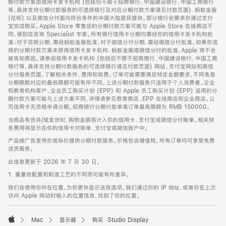
期付款方案由信用卡发卡机构 (包括但不限于招商银行、中国建设银行、中国工商银行
等，具体支持分期付款服务的可选择银行及对应分期付款方案请见付款页面)、蚂蚁金服
(花呗) 以及微信分付面向符合条件的中国大陆居民提供。部分银行会要求你通过支付
宝完成购买。Apple Store 零售店的分期付款方案可能与 Apple Store 在线商店不
同，请到店咨询 Specialist 专家。所有银行信用卡分期均需经你的信用卡发卡机构批
准；对于花呗分期，需经蚂蚁金服批准；对于微信分付分期，需经微信分付批准。如果你选
择的分期付款方案未获得信用卡发卡机构、蚂蚁金服或微信分付的批准，Apple 将不会
被告知原因。请参阅信用卡发卡机构 (包括但不限于招商银行、中国建设银行、中国工商
银行等，具体支持分期付款服务的可选择银行请见付款页面) 网站、支付宝网站和微信
分付服务页面，了解相关条件、费用和收费。订单可能需要满足特定金额要求，不同免息
分期期数对应的最低限额可能有所不同。上述分期付款服务只适用于个人消费者。企业
和教育机构客户、企业员工购买计划 (EPP) 和 Apple 员工购买计划 (EPP) 适用的分
期付款方案可能与上述方案不同，详情请参见教育商店、EPP 在线商店和企业商店。公
司信用卡无资格申请分期。招商银行分期付款单笔订单最高限额为 RMB 150000。
当商品有货并/或发货时，购物金额将计入你的信用卡、支付宝或微信分付账单。相关财
务费用将显示在你的信用卡对账单、支付宝或微信账户中。
产品按广告宣传价或标价提供分期付款服务。价格包含增值税。所有订单均可享受免费
送货服务。
此信息更新于 2026 年 7 月 30 日。
1. 重量依配置和制造工艺的不同而可能有所差异。
我们会使用你所在位置，为你更快显示送货选项。我们通过你的 IP 地址，或者你在上次
访问 Apple 网站时输入的位置信息，找到了你的位置。
Mac
显示器
购买 Studio Display