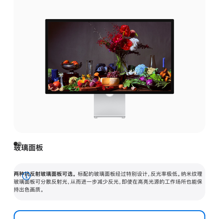
玻璃面板
两种抗反射玻璃面板可选。
标配的玻璃面板经过特别设计，反光率极低。纳米纹理
展
玻璃面板可分散反射光，从而进一步减少反光，即使在高亮光源的工作场所也能保
持出色画质。
开