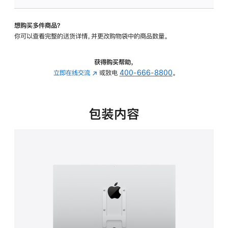
VESA
支
想购买多件商品？
架
你可以查看完整的送货详情，并更改购物袋中的商品数量。
转
换
器
获得购买帮助，
的
立即在线交流
(在
或致电
400-666-8800
。
分
新
期
窗
付
口
包装内容
款
中
选
打
项)
开)