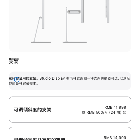
支架
选择你合用的支架。
Studio Display 有两种支架和一种支架转换器可选，以满足
展
你的各种安装需求。
开
RMB 11,999
可调倾斜度的支架
或 RMB 500/月 (24 期) 起
RMB 14,999
可调倾斜度及高‍度的支‍架