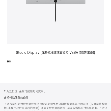
Studio Display (配备标准玻璃面板和 VESA 支架转换器)
网
脚
‡ 为近似值。金额可能随时间变动。
注
页
分期付款服务的条件
页
上述所示分期付款金额仅为使用特定期数免息分期付款估算得出的示例 (仅显示整数数
脚
额，未显示小数点以后的金额)，实际支付金额以银行、花呗或微信分付账单为准。上述分