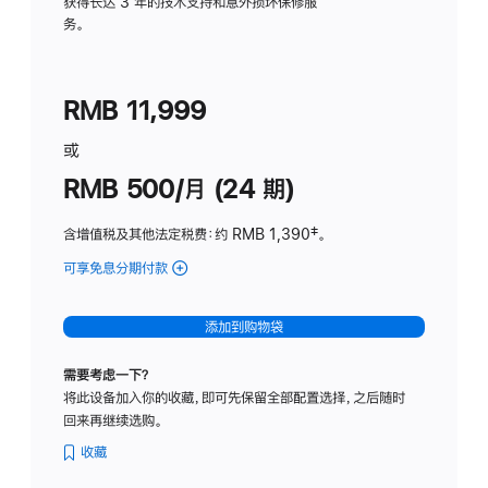
务
获得长达 3 年的技术支持和意外损坏保修服
务。
计
划
(适
RMB 11,999
用
于
或
Studio
RMB 500/月 (24 期)
Display
含增值税及其他法定税费
：约 RMB 1,390
脚
‡。
注
可享免息分期付款
(Studio
Display
-
添加到购物袋
标
准
需要考虑一下？
玻
将此设备加入你的收藏，即可先保留全部配置选择，之后随时
璃
回来再继续选购。
面
板
收藏
-