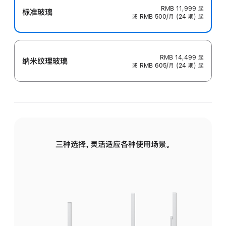
RMB 11,999
起
标准玻璃
或 RMB 500/月 (24 期) 起
RMB 14,499
起
纳米纹理玻璃
或 RMB 605/月 (24 期) 起
三种选择，灵活适应各种使用场景。
标