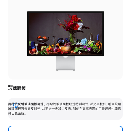
玻璃面板
两种抗反射玻璃面板可选。
标配的玻璃面板经过特别设计，反光率极低。纳米纹理
展
玻璃面板可分散反射光，从而进一步减少反光，即使在高亮光源的工作场所也能保
持出色画质。
开