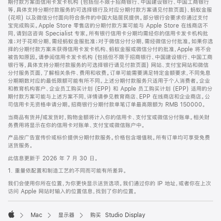
期付款方案由信用卡发卡机构 (包括但不限于招商银行、中国建设银行、中国工商银行
等，具体支持分期付款服务的可选择银行及对应分期付款方案请见付款页面)、蚂蚁金服
(花呗) 以及微信分付面向符合条件的中国大陆居民提供。部分银行会要求你通过支付
宝完成购买。Apple Store 零售店的分期付款方案可能与 Apple Store 在线商店不
同，请到店咨询 Specialist 专家。所有银行信用卡分期均需经你的信用卡发卡机构批
准；对于花呗分期，需经蚂蚁金服批准；对于微信分付分期，需经微信分付批准。如果你选
择的分期付款方案未获得信用卡发卡机构、蚂蚁金服或微信分付的批准，Apple 将不会
被告知原因。请参阅信用卡发卡机构 (包括但不限于招商银行、中国建设银行、中国工商
银行等，具体支持分期付款服务的可选择银行请见付款页面) 网站、支付宝网站和微信
分付服务页面，了解相关条件、费用和收费。订单可能需要满足特定金额要求，不同免息
分期期数对应的最低限额可能有所不同。上述分期付款服务只适用于个人消费者。企业
和教育机构客户、企业员工购买计划 (EPP) 和 Apple 员工购买计划 (EPP) 适用的分
期付款方案可能与上述方案不同，详情请参见教育商店、EPP 在线商店和企业商店。公
司信用卡无资格申请分期。招商银行分期付款单笔订单最高限额为 RMB 150000。
当商品有货并/或发货时，购物金额将计入你的信用卡、支付宝或微信分付账单。相关财
务费用将显示在你的信用卡对账单、支付宝或微信账户中。
产品按广告宣传价或标价提供分期付款服务。价格包含增值税。所有订单均可享受免费
送货服务。
此信息更新于 2026 年 7 月 30 日。
1. 重量依配置和制造工艺的不同而可能有所差异。
我们会使用你所在位置，为你更快显示送货选项。我们通过你的 IP 地址，或者你在上次
访问 Apple 网站时输入的位置信息，找到了你的位置。
Mac
显示器
购买 Studio Display