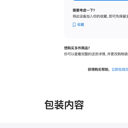
标
准
需要考虑一下？
玻
将此设备加入你的收藏，即可先保留
璃
面
收藏
板
-
VESA
想购买多件商品？
支
你可以查看完整的送货详情，并更改购物袋
架
转
换
获得购买帮助，
立即在线
器
的
分
期
付
包装内容
款
选
项)