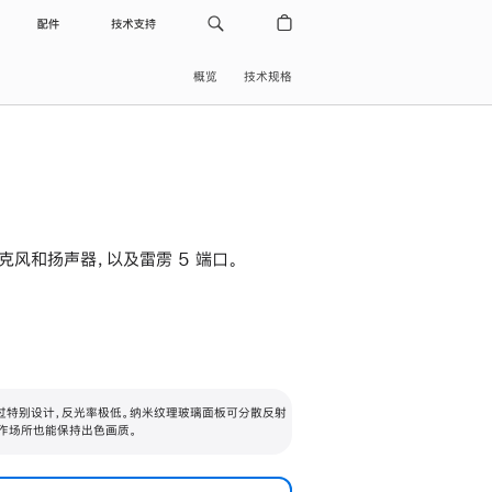
配件
技术支持
概览
技术规格
级麦克风和扬声器，以及雷雳 5 端口。
过特别设计，反光率极低。纳米纹理玻璃面板可分散反射
作场所也能保持出色画质。