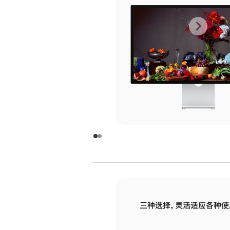
上
下
一
一
张
张
图
图
库
库
图
图
片
片
-
-
玻
玻
璃
璃
三种选择，灵活适应各种使
面
面
板
板