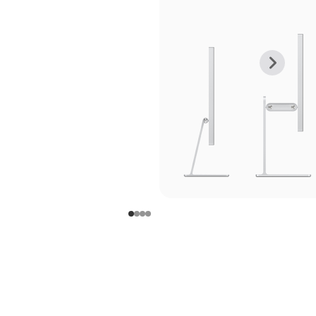
上
下
一
一
张
张
图
图
库
库
图
图
片
片
-
-
支
支
架
架