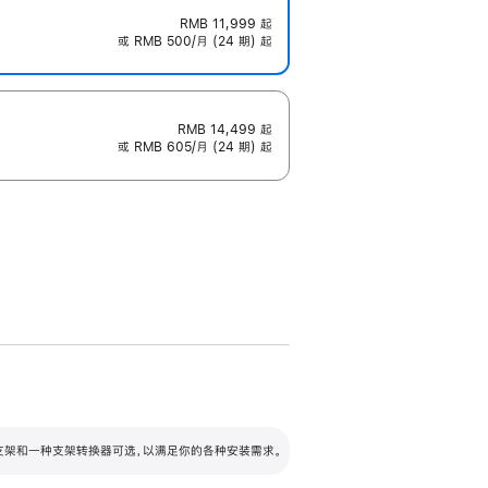
RMB 11,999
起
或 RMB 500/月 (24 期) 起
RMB 14,499
起
或 RMB 605/月 (24 期) 起
配可调倾斜度及高度的支架，额外增加 105
VESA 支架转换器
 有两种支架和一种支架转换器可选，以满足你的各种安装需求。
毫米的高度调节范围。
容的支架 (未随附)