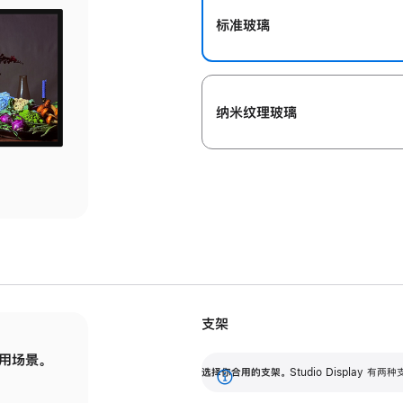
标准玻璃
纳米纹理玻璃
支架
用场景。
标配可调倾斜度的支架，提供 30 度的倾斜度
选
选择你合用的支架。
Studio Display
调节范围。
展