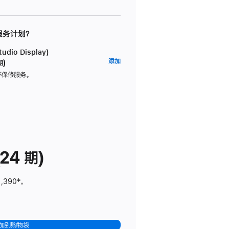
 服务计划？
dio Display)
AppleCare+
添加
期)
服
坏保修服务。
务
计
划
(适
用
于
24 期)
Studio
Display)
1,390
脚
‡。
注
加到购物袋