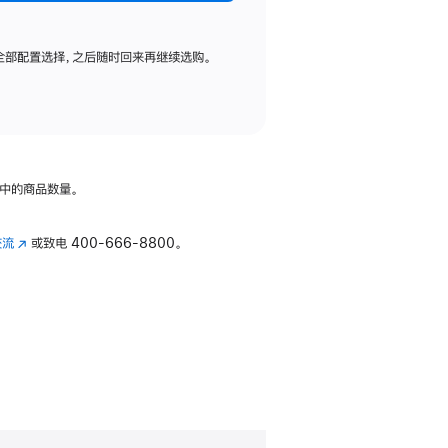
全部配置选择，之后随时回来再继续选购。
中的商品数量。
交流
(在
或致电
400-666-8800。
新
窗
口
中
打
开)