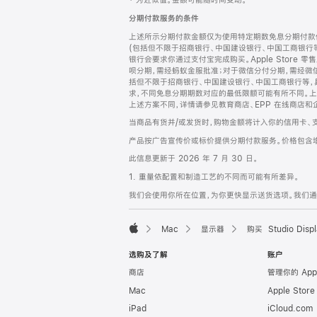
‡ 为近似值。金额可能随时间变动。
注
页
分期付款服务的条件
页
上述所示分期付款金额仅为使用特定期数免息分期付款估
脚
(包括但不限于招商银行、中国建设银行、中国工商银行
银行会要求你通过支付宝完成购买。Apple Store 零
呗分期，需经蚂蚁金服批准；对于微信分付分期，需经微信
括但不限于招商银行、中国建设银行、中国工商银行等，
求，不同免息分期期数对应的最低限额可能有所不同。上述分
上述方案不同，详情请参见教育商店、EPP 在线商店和
当商品有货并/或发货时，购物金额将计入你的信用卡、
产品按广告宣传价或标价提供分期付款服务。价格包含
此信息更新于 2026 年 7 月 30 日。
1. 重量依配置和制造工艺的不同而可能有所差异。
我们会使用你所在位置，为你更快显示送货选项。我们通过你
Mac
显示器
购买 Studio Displ
Apple
选购及了解
账户
商店
管理你的 App
Mac
Apple Stor
iPad
iCloud.com