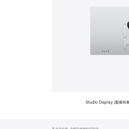
Studio Display (配
网
脚