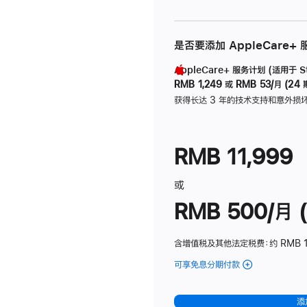
是否要添加 AppleCare+
AppleCare+ 服务计划 (适用于 Stu
RMB 1,249
或
RMB 53/月 (24 
获得长达 3 年的技术支持和意外损
RMB 11,999
或
RMB 500/月 (
含增值税及其他法定税费
：约 RMB 
可享免息分期付款
(Studio
Display
-
添