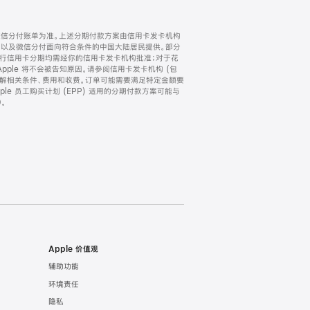
微信分付账单为准。上述分期付款方案由信用卡发卡机构
) 以及微信分付面向符合条件的中国大陆居民提供。部分
家。所有银行信用卡分期均需经你的信用卡发卡机构批准；对于花
ple 将不会被告知原因。请参阅信用卡发卡机构 (包
了解相关条件、费用和收费。订单可能需要满足特定金额要
e 员工购买计划 (EPP) 适用的分期付款方案可能与
。
Apple 价值观
辅助功能
环境责任
隐私