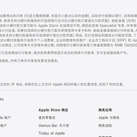
算得出的示例 (仅显示整数数额，未显示小数点以后的金额)，实际支付金额以银行、花呗或
等，具体支持分期付款服务的可选择银行及对应分期付款方案请见付款页面)、蚂蚁金服 (花呗
售店的分期付款方案可能与 Apple Store 在线商店不同，请到店咨询 Specialist 专
分付批准。如果你选择的分期付款方案未获得信用卡发卡机构、蚂蚁金服或微信分付的批准，Ap
具体支持分期付款服务的可选择银行请见付款页面) 网站、支付宝网站和微信分付服务页面，
期付款服务只适用于个人消费者。企业和教育机构客户、企业员工购买计划 (EPP) 和 Appl
企业商店。公司信用卡无资格申请分期。招商银行分期付款单笔订单最高限额为 RMB 150000
支付宝或微信分付账单。相关财务费用将显示在你的信用卡对账单、支付宝或微信账户中。
增值税。所有订单均可享受免费送货服务。
的 IP 地址，或者你在上次访问 Apple 网站时输入的位置信息，找到了你的位置。
ay
Apple Store 商店
商务应用
le 账户
查找零售店
Apple 与商务
e 账户
Genius Bar 天才吧
商务选购
Today at Apple