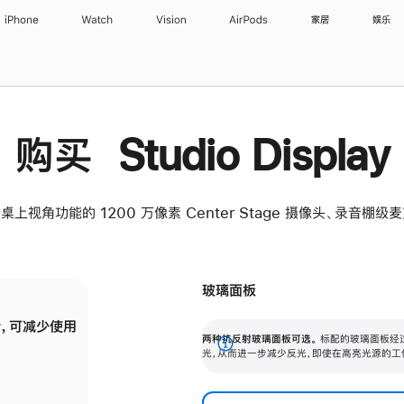
iPhone
Watch
Vision
AirPods
家居
娱乐
购买 Studio Display
桌上视角功能的 1200 万像素 Center Stage 摄像头、录音棚
玻璃面板
，可减少使用
纳米纹理玻璃面板可进一步减少反光，即使在
两种抗反射玻璃面板可选。
标配的玻璃面板经
。
有高亮光源的场所使用，也能保持出色画质。
展
光，从而进一步减少反光，即使在高亮光源的工
开