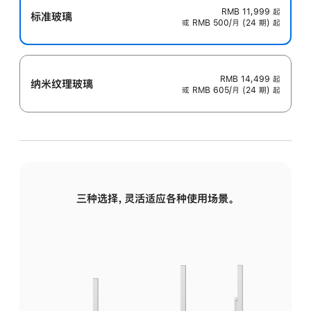
RMB 11,999
起
标准玻璃
或 RMB 500/月 (24 期) 起
RMB 14,499
起
纳米纹理玻璃
或 RMB 605/月 (24 期) 起
三种选择，灵活适应各种使用场景。
标