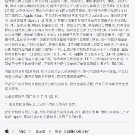
期付款方案由信用卡发卡机构 (包括但不限于招商银行、中国建设银行、中国工商银行
等，具体支持分期付款服务的可选择银行及对应分期付款方案请见付款页面)、蚂蚁金服
(花呗) 以及微信分付面向符合条件的中国大陆居民提供。部分银行会要求你通过支付
宝完成购买。Apple Store 零售店的分期付款方案可能与 Apple Store 在线商店不
同，请到店咨询 Specialist 专家。所有银行信用卡分期均需经你的信用卡发卡机构批
准；对于花呗分期，需经蚂蚁金服批准；对于微信分付分期，需经微信分付批准。如果你选
择的分期付款方案未获得信用卡发卡机构、蚂蚁金服或微信分付的批准，Apple 将不会
被告知原因。请参阅信用卡发卡机构 (包括但不限于招商银行、中国建设银行、中国工商
银行等，具体支持分期付款服务的可选择银行请见付款页面) 网站、支付宝网站和微信
分付服务页面，了解相关条件、费用和收费。订单可能需要满足特定金额要求，不同免息
分期期数对应的最低限额可能有所不同。上述分期付款服务只适用于个人消费者。企业
和教育机构客户、企业员工购买计划 (EPP) 和 Apple 员工购买计划 (EPP) 适用的分
期付款方案可能与上述方案不同，详情请参见教育商店、EPP 在线商店和企业商店。公
司信用卡无资格申请分期。招商银行分期付款单笔订单最高限额为 RMB 150000。
当商品有货并/或发货时，购物金额将计入你的信用卡、支付宝或微信分付账单。相关财
务费用将显示在你的信用卡对账单、支付宝或微信账户中。
产品按广告宣传价或标价提供分期付款服务。价格包含增值税。所有订单均可享受免费
送货服务。
此信息更新于 2026 年 7 月 30 日。
1. 重量依配置和制造工艺的不同而可能有所差异。
我们会使用你所在位置，为你更快显示送货选项。我们通过你的 IP 地址，或者你在上次
访问 Apple 网站时输入的位置信息，找到了你的位置。
Mac
显示器
购买 Studio Display