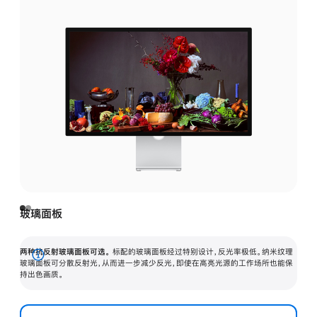
玻璃面板
两种抗反射玻璃面板可选。
标配的玻璃面板经过特别设计，反光率极低。纳米纹理
展
玻璃面板可分散反射光，从而进一步减少反光，即使在高亮光源的工作场所也能保
持出色画质。
开