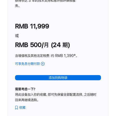
务
获得长达 3 年的技术支持和意外损坏保修服
务。
计
划
(适
RMB 11,999
用
于
或
Studio
RMB 500/月 (24 期)
Display
含增值税及其他法定税费
：约 RMB 1,390
脚
‡。
注
可享免息分期付款
(Studio
Display
-
添加到购物袋
标
准
需要考虑一下？
玻
将此设备加入你的收藏，即可先保留全部配置选择，之后随时
璃
回来再继续选购。
面
板
收藏
-