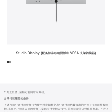
Studio Display (配备标准玻璃面板和 VESA 支架转换器)
网
脚
‡ 为近似值。金额可能随时间变动。
注
页
分期付款服务的条件
页
上述所示分期付款金额仅为使用特定期数免息分期付款估算得出的示例 (仅显示整数数
脚
额，未显示小数点以后的金额)，实际支付金额以银行、花呗或微信分付账单为准。上述分