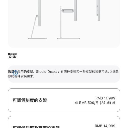
支架
选择你合用的支架。
Studio Display 有两种支架和一种支架转换器可选，以满足
展
你的各种安装需求。
开
RMB 11,999
可调倾斜度的支架
或 RMB 500/月 (24 期) 起
RMB 14,999
可调倾斜度及高‍度的支‍架