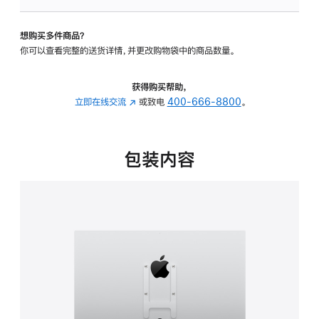
VESA
支
想购买多件商品？
架
你可以查看完整的送货详情，并更改购物袋中的商品数量。
转
换
器
获得购买帮助，
的
立即在线交流
(在
或致电
400-666-8800
。
分
新
期
窗
付
口
包装内容
款
中
选
打
项)
开)