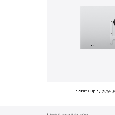
Studio Display (配
网
脚