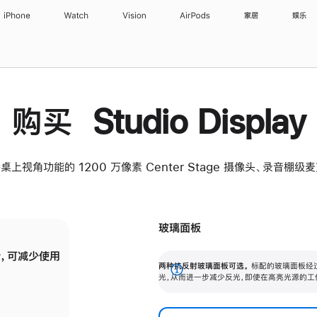
iPhone
Watch
Vision
AirPods
家居
娱乐
购买 Studio Display
桌上视角功能的 1200 万像素 Center Stage 摄像头、录音棚
玻璃面板
，可减少使用
纳米纹理玻璃面板可进一步减少反光，即使在
两种抗反射玻璃面板可选。
标配的玻璃面板经
。
有高亮光源的场所使用，也能保持出色画质。
展
光，从而进一步减少反光，即使在高亮光源的工
开