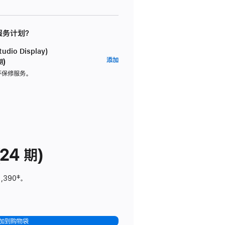
 服务计划？
dio Display)
AppleCare+
添加
期)
服
坏保修服务。
务
计
划
(适
用
于
24 期)
Studio
Display)
1,390
脚
‡。
注
加到购物袋