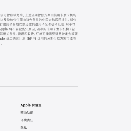
微信分付账单为准。上述分期付款方案由信用卡发卡机构
) 以及微信分付面向符合条件的中国大陆居民提供。部分
家。所有银行信用卡分期均需经你的信用卡发卡机构批准；对于花
ple 将不会被告知原因。请参阅信用卡发卡机构 (包
了解相关条件、费用和收费。订单可能需要满足特定金额要
e 员工购买计划 (EPP) 适用的分期付款方案可能与
。
Apple 价值观
辅助功能
环境责任
隐私