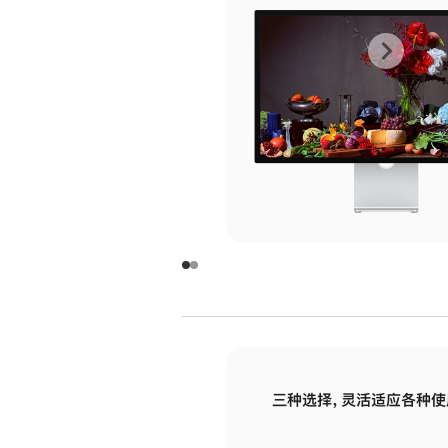
上
下
一
一
张
张
图
图
库
库
图
图
片
片
-
-
玻
玻
璃
璃
三种选择，灵活适应各种使
面
面
板
板