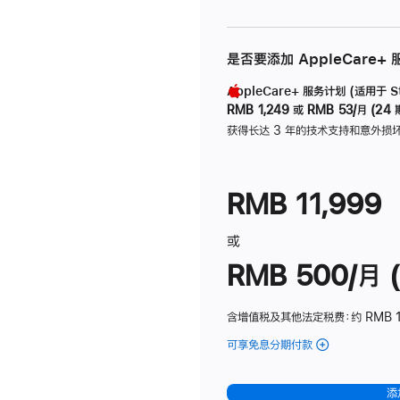
是否要添加 AppleCare+
AppleCare+ 服务计划 (适用于 Stu
RMB 1,249
或
RMB 53/月 (24 
获得长达 3 年的技术支持和意外损
RMB 11,999
或
RMB 500/月 (
含增值税及其他法定税费
：约 RMB 
可享免息分期付款
(Studio
Display
-
添