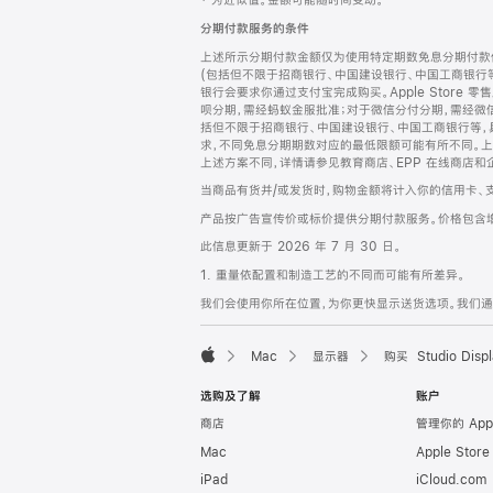
‡ 为近似值。金额可能随时间变动。
注
页
分期付款服务的条件
页
上述所示分期付款金额仅为使用特定期数免息分期付款估
脚
(包括但不限于招商银行、中国建设银行、中国工商银行
银行会要求你通过支付宝完成购买。Apple Store 零
呗分期，需经蚂蚁金服批准；对于微信分付分期，需经微信
括但不限于招商银行、中国建设银行、中国工商银行等，
求，不同免息分期期数对应的最低限额可能有所不同。上述分
上述方案不同，详情请参见教育商店、EPP 在线商店和
当商品有货并/或发货时，购物金额将计入你的信用卡、
产品按广告宣传价或标价提供分期付款服务。价格包含
此信息更新于 2026 年 7 月 30 日。
1. 重量依配置和制造工艺的不同而可能有所差异。
我们会使用你所在位置，为你更快显示送货选项。我们通过你
Mac
显示器
购买 Studio Displ
Apple
选购及了解
账户
商店
管理你的 App
Mac
Apple Stor
iPad
iCloud.com