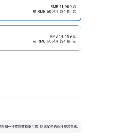
RMB 11,999
起
或 RMB 500/月 (24 期) 起
RMB 14,499
起
或 RMB 605/月 (24 期) 起
配可调倾斜度及高度的支架，额外增加 105
VESA 支架转换器
 有两种支架和一种支架转换器可选，以满足你的各种安装需求。
毫米的高度调节范围。
容的支架 (未随附)