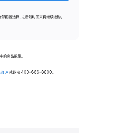
全部配置选择，之后随时回来再继续选购。
中的商品数量。
交流
(在
或致电
400-666-8800。
新
窗
口
中
打
开)