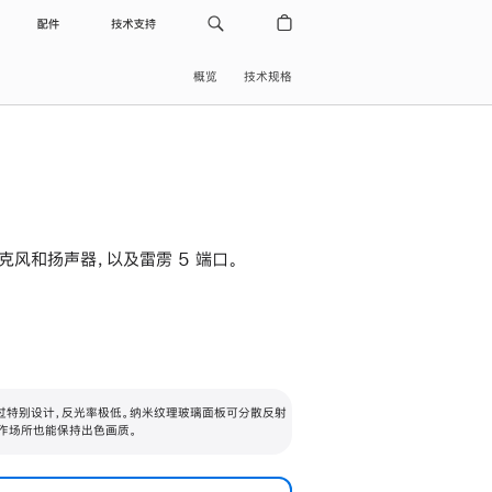
配件
技术支持
概览
技术规格
级麦克风和扬声器，以及雷雳 5 端口。
过特别设计，反光率极低。纳米纹理玻璃面板可分散反射
作场所也能保持出色画质。