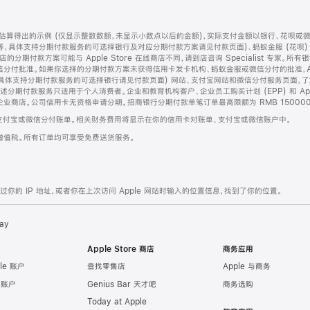
算得出的示例 (仅显示整数数额，未显示小数点以后的金额)，实际支付金额以银行、花呗或
等，具体支持分期付款服务的可选择银行及对应分期付款方案请见付款页面)、蚂蚁金服 (花呗
售店的分期付款方案可能与 Apple Store 在线商店不同，请到店咨询 Specialist 专
分付批准。如果你选择的分期付款方案未获得信用卡发卡机构、蚂蚁金服或微信分付的批准，Ap
具体支持分期付款服务的可选择银行请见付款页面) 网站、支付宝网站和微信分付服务页面，
期付款服务只适用于个人消费者。企业和教育机构客户、企业员工购买计划 (EPP) 和 Appl
企业商店。公司信用卡无资格申请分期。招商银行分期付款单笔订单最高限额为 RMB 150000
支付宝或微信分付账单。相关财务费用将显示在你的信用卡对账单、支付宝或微信账户中。
增值税。所有订单均可享受免费送货服务。
的 IP 地址，或者你在上次访问 Apple 网站时输入的位置信息，找到了你的位置。
ay
Apple Store 商店
商务应用
le 账户
查找零售店
Apple 与商务
e 账户
Genius Bar 天才吧
商务选购
Today at Apple