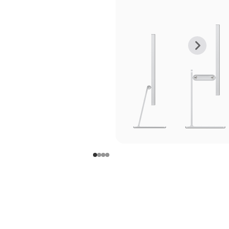
上
下
一
一
张
张
图
图
库
库
图
图
片
片
-
-
支
支
架
架