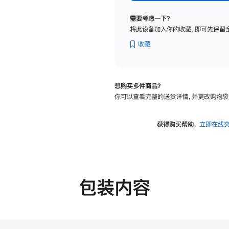
标
准
需要考虑一下？
玻
将此设备加入你的收藏，即可先保留
璃
面
收藏
板
-
VESA
想购买多件商品？
支
你可以查看完整的送货详情，并更改购物袋
架
转
换
获得购买帮助，
立即在线
器
的
分
期
付
包装内容
款
选
项)