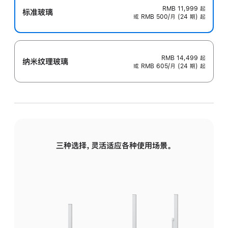
RMB 11,999
起
标准玻璃
或 RMB 500/月 (24 期) 起
RMB 14,499
起
纳米纹理玻璃
或 RMB 605/月 (24 期) 起
三种选择，灵活适应各种使用场景。
标