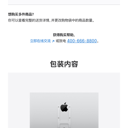
VESA
支
想购买多件商品？
架
你可以查看完整的送货详情，并更改购物袋中的商品数量。
转
换
器
获得购买帮助，
的
立即在线交流
(在
或致电
400-666-8800
。
分
新
期
窗
付
口
包装内容
款
中
选
打
项)
开)