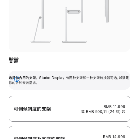
支架
选择你合用的支架。
Studio Display 有两种支架和一种支架转换器可选，以满足
展
你的各种安装需求。
开
RMB 11,999
可调倾斜度的支架
或 RMB 500/月 (24 期) 起
RMB 14,999
可调倾斜度及高‍度的支‍架