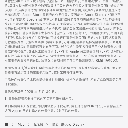
期付款方案由信用卡发卡机构 (包括但不限于招商银行、中国建设银行、中国工商银行
等，具体支持分期付款服务的可选择银行及对应分期付款方案请见付款页面)、蚂蚁金服
(花呗) 以及微信分付面向符合条件的中国大陆居民提供。部分银行会要求你通过支付
宝完成购买。Apple Store 零售店的分期付款方案可能与 Apple Store 在线商店不
同，请到店咨询 Specialist 专家。所有银行信用卡分期均需经你的信用卡发卡机构批
准；对于花呗分期，需经蚂蚁金服批准；对于微信分付分期，需经微信分付批准。如果你选
择的分期付款方案未获得信用卡发卡机构、蚂蚁金服或微信分付的批准，Apple 将不会
被告知原因。请参阅信用卡发卡机构 (包括但不限于招商银行、中国建设银行、中国工商
银行等，具体支持分期付款服务的可选择银行请见付款页面) 网站、支付宝网站和微信
分付服务页面，了解相关条件、费用和收费。订单可能需要满足特定金额要求，不同免息
分期期数对应的最低限额可能有所不同。上述分期付款服务只适用于个人消费者。企业
和教育机构客户、企业员工购买计划 (EPP) 和 Apple 员工购买计划 (EPP) 适用的分
期付款方案可能与上述方案不同，详情请参见教育商店、EPP 在线商店和企业商店。公
司信用卡无资格申请分期。招商银行分期付款单笔订单最高限额为 RMB 150000。
当商品有货并/或发货时，购物金额将计入你的信用卡、支付宝或微信分付账单。相关财
务费用将显示在你的信用卡对账单、支付宝或微信账户中。
产品按广告宣传价或标价提供分期付款服务。价格包含增值税。所有订单均可享受免费
送货服务。
此信息更新于 2026 年 7 月 30 日。
1. 重量依配置和制造工艺的不同而可能有所差异。
我们会使用你所在位置，为你更快显示送货选项。我们通过你的 IP 地址，或者你在上次
访问 Apple 网站时输入的位置信息，找到了你的位置。
Mac
显示器
购买 Studio Display