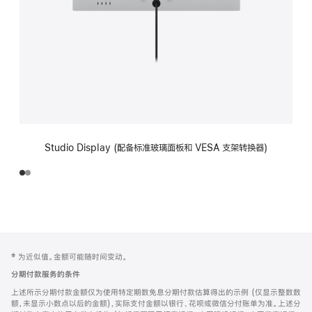
Studio Display (配备标准玻璃面板和 VESA 支架转换器)
网
脚
‡ 为近似值。金额可能随时间变动。
注
页
分期付款服务的条件
页
上述所示分期付款金额仅为使用特定期数免息分期付款估算得出的示例 (仅显示整数数
脚
额，未显示小数点以后的金额)，实际支付金额以银行、花呗或微信分付账单为准。上述分