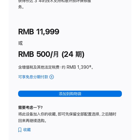
务
获得长达 3 年的技术支持和意外损坏保修服
务。
计
划
(适
RMB 11,999
用
于
或
Studio
RMB 500/月 (24 期)
Display
含增值税及其他法定税费
：约 RMB 1,390
脚
‡。
注
可享免息分期付款
(Studio
Display
-
添加到购物袋
标
准
需要考虑一下？
玻
将此设备加入你的收藏，即可先保留全部配置选择，之后随时
璃
回来再继续选购。
面
板
收藏
-