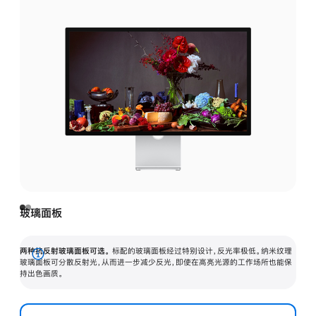
玻璃面板
两种抗反射玻璃面板可选。
标配的玻璃面板经过特别设计，反光率极低。纳米纹理
展
玻璃面板可分散反射光，从而进一步减少反光，即使在高亮光源的工作场所也能保
持出色画质。
开