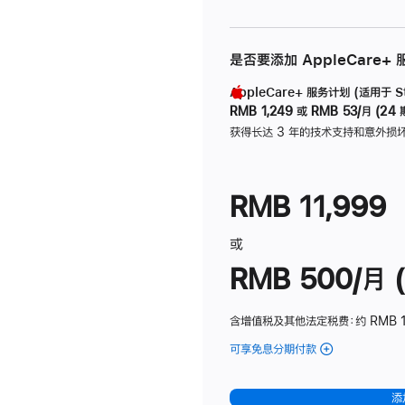
是否要添加 AppleCare+
AppleCare+ 服务计划 (适用于 Stu
RMB 1,249
或
RMB 53/月 (24 
获得长达 3 年的技术支持和意外损
RMB 11,999
或
RMB 500/月 (
含增值税及其他法定税费
：约 RMB 
可享免息分期付款
(Studio
Display
-
添