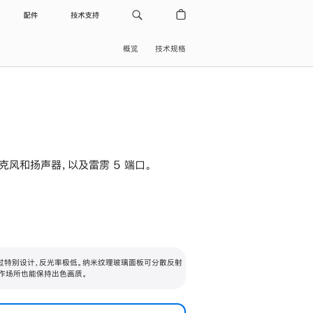
配件
技术支持
概览
技术规格
级麦克风和扬声器，以及雷雳 5 端口。
过特别设计，反光率极低。纳米纹理玻璃面板可分散反射
作场所也能保持出色画质。