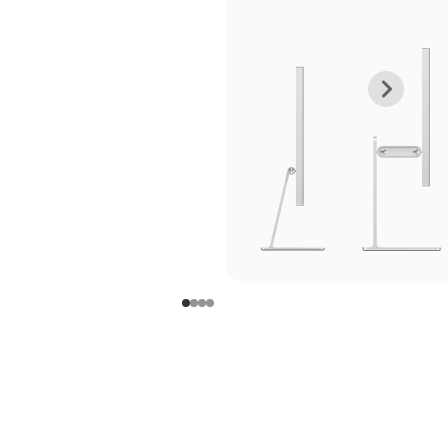
上
下
一
一
张
张
图
图
库
库
图
图
片
片
-
-
支
支
架
架