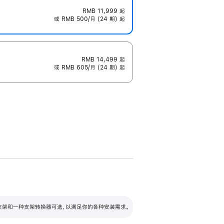
RMB 11,999
起
或 RMB 500/月 (24 期) 起
RMB 14,499
起
或 RMB 605/月 (24 期) 起
配可调倾斜度及高度的支架，额外增加 105
VESA 支架转换器
 有两种支架和一种支架转换器可选，以满足你的各种安装需求。
毫米的高度调节范围。
容的支架 (未随附)