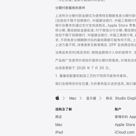
‡ 为近似值。金额可能随时间变动。
注
页
分期付款服务的条件
页
上述所示分期付款金额仅为使用特定期数免息分期付款估
脚
(包括但不限于招商银行、中国建设银行、中国工商银行
银行会要求你通过支付宝完成购买。Apple Store 零
呗分期，需经蚂蚁金服批准；对于微信分付分期，需经微信
括但不限于招商银行、中国建设银行、中国工商银行等，
求，不同免息分期期数对应的最低限额可能有所不同。上述分
上述方案不同，详情请参见教育商店、EPP 在线商店和
当商品有货并/或发货时，购物金额将计入你的信用卡、
产品按广告宣传价或标价提供分期付款服务。价格包含
此信息更新于 2026 年 7 月 30 日。
1. 重量依配置和制造工艺的不同而可能有所差异。
我们会使用你所在位置，为你更快显示送货选项。我们通过你
Mac
显示器
购买 Studio Displ
Apple
选购及了解
账户
商店
管理你的 App
Mac
Apple Stor
iPad
iCloud.com