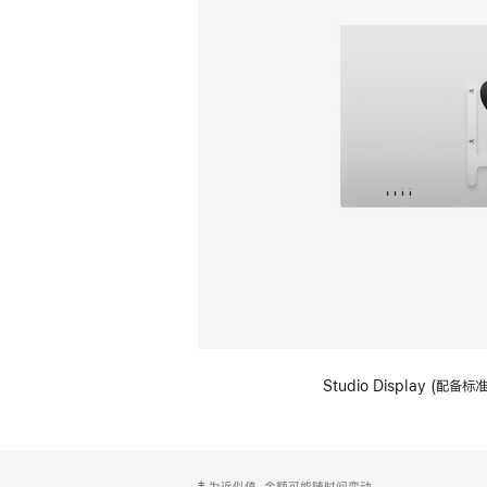
Studio Display (配
网
脚