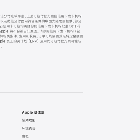
微信分付账单为准。上述分期付款方案由信用卡发卡机构
) 以及微信分付面向符合条件的中国大陆居民提供。部分
家。所有银行信用卡分期均需经你的信用卡发卡机构批准；对于花
ple 将不会被告知原因。请参阅信用卡发卡机构 (包
了解相关条件、费用和收费。订单可能需要满足特定金额要
e 员工购买计划 (EPP) 适用的分期付款方案可能与
。
Apple 价值观
辅助功能
环境责任
隐私