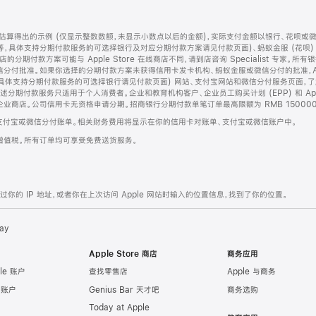
算得出的示例 (仅显示整数数额，未显示小数点以后的金额)，实际支付金额以银行、花呗或
等，具体支持分期付款服务的可选择银行及对应分期付款方案请见付款页面)、蚂蚁金服 (花呗
售店的分期付款方案可能与 Apple Store 在线商店不同，请到店咨询 Specialist 专
分付批准。如果你选择的分期付款方案未获得信用卡发卡机构、蚂蚁金服或微信分付的批准，Ap
具体支持分期付款服务的可选择银行请见付款页面) 网站、支付宝网站和微信分付服务页面，
期付款服务只适用于个人消费者。企业和教育机构客户、企业员工购买计划 (EPP) 和 Appl
企业商店。公司信用卡无资格申请分期。招商银行分期付款单笔订单最高限额为 RMB 150000
支付宝或微信分付账单。相关财务费用将显示在你的信用卡对账单、支付宝或微信账户中。
增值税。所有订单均可享受免费送货服务。
的 IP 地址，或者你在上次访问 Apple 网站时输入的位置信息，找到了你的位置。
ay
Apple Store 商店
商务应用
le 账户
查找零售店
Apple 与商务
e 账户
Genius Bar 天才吧
商务选购
Today at Apple