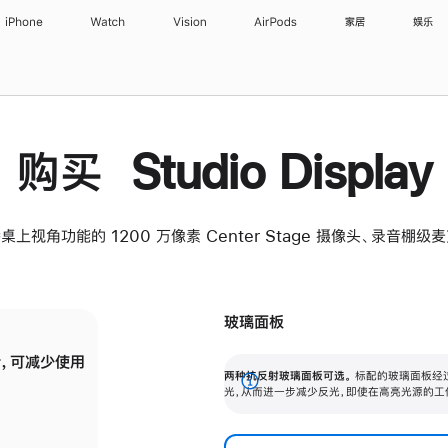
iPhone
Watch
Vision
AirPods
家居
娱乐
购买 Studio Display
桌上视角功能的 1200 万像素 Center Stage 摄像头、录音棚
玻璃面板
，可减少使用
纳米纹理玻璃面板可进一步减少反光，即使在
两种抗反射玻璃面板可选。
标配的玻璃面板经
。
有高亮光源的场所使用，也能保持出色画质。
展
光，从而进一步减少反光，即使在高亮光源的工
开