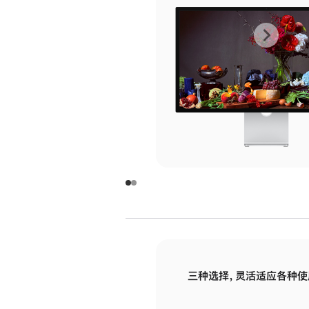
上
下
一
一
张
张
图
图
库
库
图
图
片
片
-
-
玻
玻
璃
璃
三种选择，灵活适应各种使
面
面
板
板