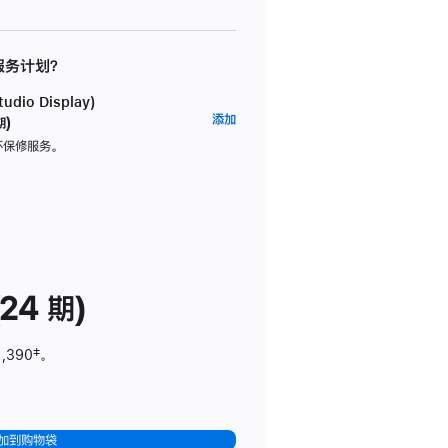
 服务计划？
dio Display)
AppleCare+
添加
期)
服
坏保修服务。
务
计
划
(适
用
于
24 期)
Studio
Display)
1,390
脚
‡。
注
加到购物袋