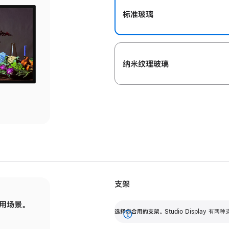
标准玻璃
纳米纹理玻璃
支架
用场景。
标配可调倾斜度的支架，提供 30 度的倾斜度
选
选择你合用的支架。
Studio Display
调节范围。
展