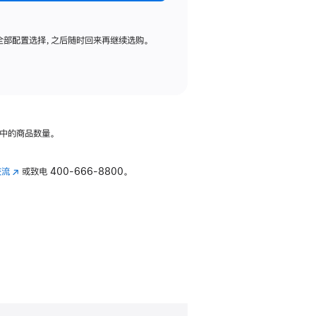
全部配置选择，之后随时回来再继续选购。
中的商品数量。
交流
(在
或致电
400-666-8800。
新
窗
口
中
打
开)