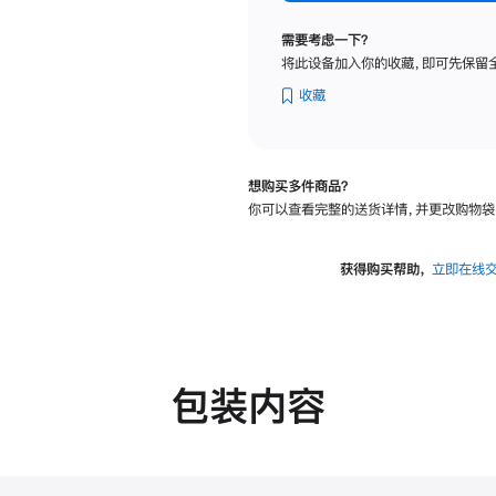
标
准
需要考虑一下？
玻
将此设备加入你的收藏，即可先保留
璃
面
收藏
板
-
VESA
想购买多件商品？
支
你可以查看完整的送货详情，并更改购物袋
架
转
换
获得购买帮助，
立即在线
器
的
分
期
付
包装内容
款
选
项)