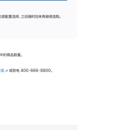
全部配置选择，之后随时回来再继续选购。
中的商品数量。
交流
(在
或致电
400-666-8800。
新
窗
口
中
打
开)