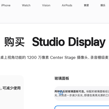
iPhone
Watch
Vision
AirPods
家居
娱乐
购买 Studio Display
桌上视角功能的 1200 万像素 Center Stage 摄像头、录音棚
玻璃面板
，可减少使用
纳米纹理玻璃面板可进一步减少反光，即使在
两种抗反射玻璃面板可选。
标配的玻璃面板经
。
有高亮光源的场所使用，也能保持出色画质。
展
光，从而进一步减少反光，即使在高亮光源的工
开