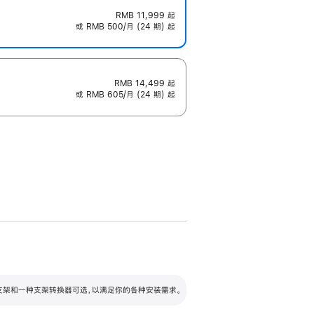
RMB 11,999
起
或 RMB 500/月 (24 期) 起
RMB 14,499
起
或 RMB 605/月 (24 期) 起
配可调倾斜度及高度的支架，额外增加 105
VESA 支架转换器
 有两种支架和一种支架转换器可选，以满足你的各种安装需求。
毫米的高度调节范围。
容的支架 (未随附)