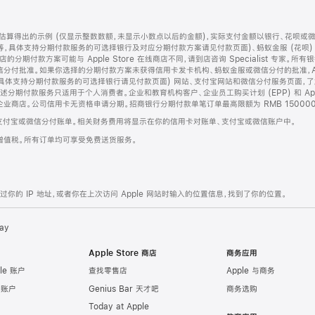
算得出的示例 (仅显示整数数额，未显示小数点以后的金额)，实际支付金额以银行、花呗或
等，具体支持分期付款服务的可选择银行及对应分期付款方案请见付款页面)、蚂蚁金服 (花呗
售店的分期付款方案可能与 Apple Store 在线商店不同，请到店咨询 Specialist 专
分付批准。如果你选择的分期付款方案未获得信用卡发卡机构、蚂蚁金服或微信分付的批准，Ap
具体支持分期付款服务的可选择银行请见付款页面) 网站、支付宝网站和微信分付服务页面，
期付款服务只适用于个人消费者。企业和教育机构客户、企业员工购买计划 (EPP) 和 Appl
企业商店。公司信用卡无资格申请分期。招商银行分期付款单笔订单最高限额为 RMB 150000
支付宝或微信分付账单。相关财务费用将显示在你的信用卡对账单、支付宝或微信账户中。
增值税。所有订单均可享受免费送货服务。
的 IP 地址，或者你在上次访问 Apple 网站时输入的位置信息，找到了你的位置。
ay
Apple Store 商店
商务应用
le 账户
查找零售店
Apple 与商务
e 账户
Genius Bar 天才吧
商务选购
Today at Apple