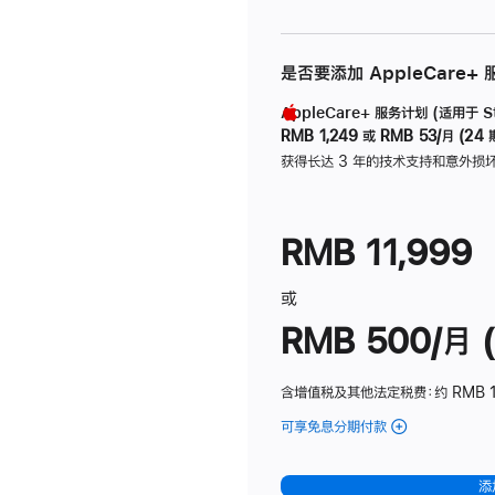
是否要添加 AppleCare+
AppleCare+ 服务计划 (适用于 Stu
RMB 1,249
或
RMB 53/月 (24 
获得长达 3 年的技术支持和意外损
RMB 11,999
或
RMB 500/月 (
含增值税及其他法定税费
：约 RMB 
可享免息分期付款
(Studio
Display
-
添