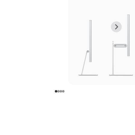
上
下
一
一
张
张
图
图
库
库
图
图
片
片
-
-
支
支
架
架