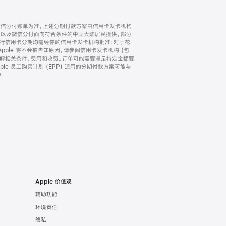
微信分付账单为准。上述分期付款方案由信用卡发卡机构
) 以及微信分付面向符合条件的中国大陆居民提供。部分
家。所有银行信用卡分期均需经你的信用卡发卡机构批准；对于花
ple 将不会被告知原因。请参阅信用卡发卡机构 (包
了解相关条件、费用和收费。订单可能需要满足特定金额要
e 员工购买计划 (EPP) 适用的分期付款方案可能与
。
Apple 价值观
辅助功能
环境责任
隐私