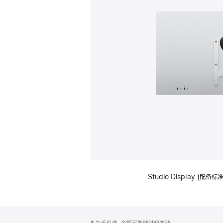
Studio Display (配
网
脚