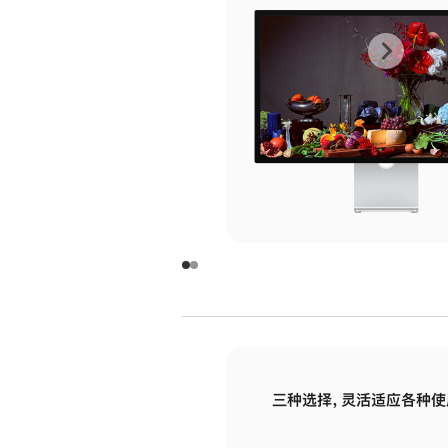
上
下
一
一
张
张
图
图
库
库
图
图
片
片
-
-
玻
玻
璃
璃
三种选择，灵活适应各种使
面
面
板
板