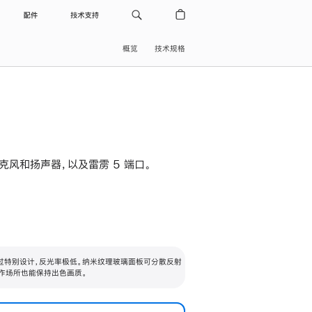
配件
技术支持
概览
技术规格
级麦克风和扬声器，以及雷雳 5 端口。
过特别设计，反光率极低。纳米纹理玻璃面板可分散反射
作场所也能保持出色画质。