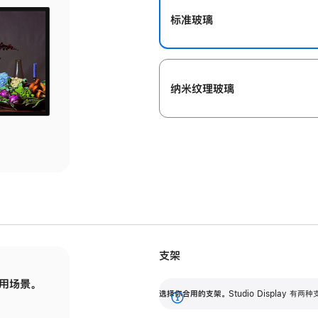
标准玻璃
纳米纹理玻璃
支架
用场景。
标配可调倾斜度的支架，提供 30 度的倾斜度
选
选择你合用的支架。
Studio Display
调节范围。
展