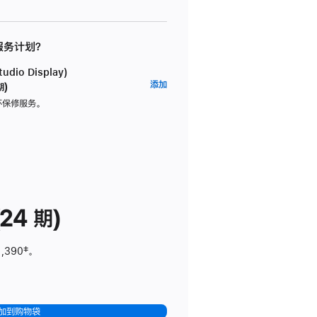
 服务计划？
dio Display)
AppleCare+
添加
期)
服
坏保修服务。
务
计
划
(适
用
于
24 期)
Studio
Display)
1,390
脚
‡。
注
加到购物袋