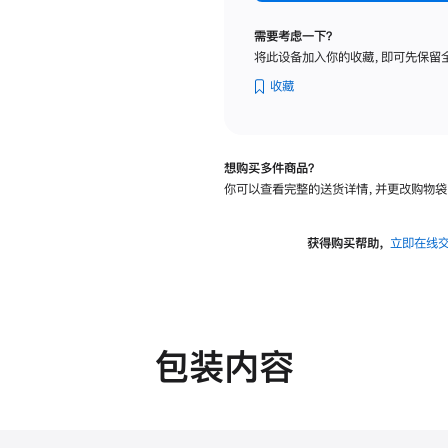
标
准
需要考虑一下？
玻
将此设备加入你的收藏，即可先保留
璃
面
收藏
板
-
VESA
想购买多件商品？
支
你可以查看完整的送货详情，并更改购物袋
架
转
换
获得购买帮助，
立即在线
器
的
分
期
付
包装内容
款
选
项)