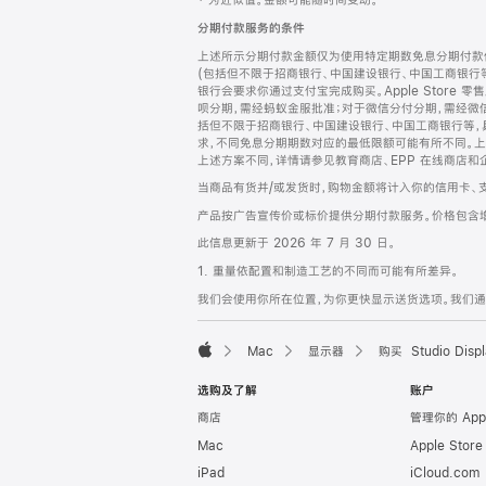
‡ 为近似值。金额可能随时间变动。
注
页
分期付款服务的条件
页
上述所示分期付款金额仅为使用特定期数免息分期付款估
脚
(包括但不限于招商银行、中国建设银行、中国工商银行
银行会要求你通过支付宝完成购买。Apple Store 零
呗分期，需经蚂蚁金服批准；对于微信分付分期，需经微信
括但不限于招商银行、中国建设银行、中国工商银行等，
求，不同免息分期期数对应的最低限额可能有所不同。上述分
上述方案不同，详情请参见教育商店、EPP 在线商店和
当商品有货并/或发货时，购物金额将计入你的信用卡、
产品按广告宣传价或标价提供分期付款服务。价格包含
此信息更新于 2026 年 7 月 30 日。
1. 重量依配置和制造工艺的不同而可能有所差异。
我们会使用你所在位置，为你更快显示送货选项。我们通过你
Mac
显示器
购买 Studio Displ
Apple
选购及了解
账户
商店
管理你的 App
Mac
Apple Stor
iPad
iCloud.com