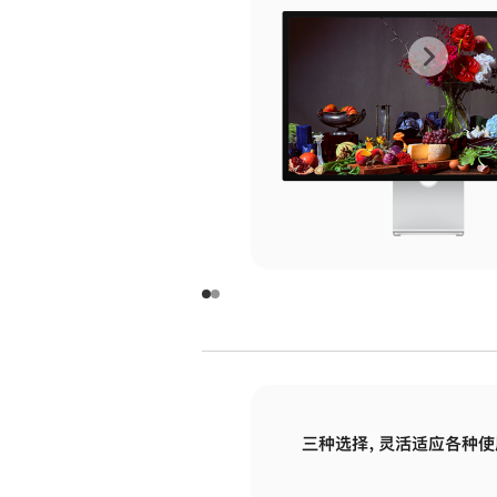
上
下
一
一
张
张
图
图
库
库
图
图
片
片
-
-
玻
玻
璃
璃
三种选择，灵活适应各种使
面
面
板
板