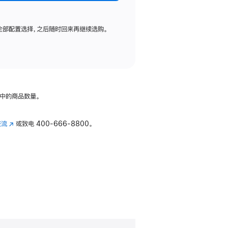
全部配置选择，之后随时回来再继续选购。
中的商品数量。
交流
(在
或致电
400-666-8800。
新
窗
口
中
打
开)