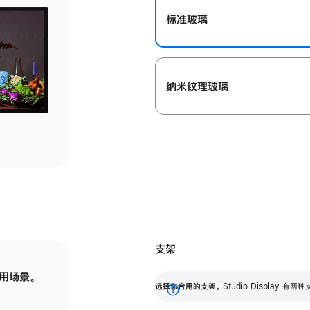
标准玻璃
纳米纹理玻璃
支架
用场景。
标配可调倾斜度的支架，提供 30 度的倾斜度
选
选择你合用的支架。
Studio Display
调节范围。
展