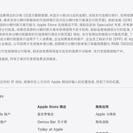
算得出的示例 (仅显示整数数额，未显示小数点以后的金额)，实际支付金额以银行、花呗或
等，具体支持分期付款服务的可选择银行及对应分期付款方案请见付款页面)、蚂蚁金服 (花呗
售店的分期付款方案可能与 Apple Store 在线商店不同，请到店咨询 Specialist 专
分付批准。如果你选择的分期付款方案未获得信用卡发卡机构、蚂蚁金服或微信分付的批准，Ap
具体支持分期付款服务的可选择银行请见付款页面) 网站、支付宝网站和微信分付服务页面，
期付款服务只适用于个人消费者。企业和教育机构客户、企业员工购买计划 (EPP) 和 Appl
企业商店。公司信用卡无资格申请分期。招商银行分期付款单笔订单最高限额为 RMB 150000
支付宝或微信分付账单。相关财务费用将显示在你的信用卡对账单、支付宝或微信账户中。
增值税。所有订单均可享受免费送货服务。
的 IP 地址，或者你在上次访问 Apple 网站时输入的位置信息，找到了你的位置。
ay
Apple Store 商店
商务应用
le 账户
查找零售店
Apple 与商务
e 账户
Genius Bar 天才吧
商务选购
Today at Apple