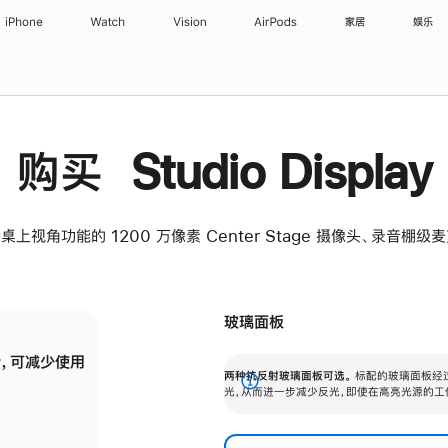
iPhone
Watch
Vision
AirPods
家居
娱乐
购买 Studio Display
桌上视角功能的 1200 万像素 Center Stage 摄像头、录音棚
玻璃面板
，可减少使用
纳米纹理玻璃面板可进一步减少反光，即使在
两种抗反射玻璃面板可选。
标配的玻璃面板经
。
有高亮光源的场所使用，也能保持出色画质。
展
光，从而进一步减少反光，即使在高亮光源的工
开