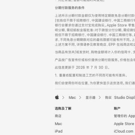
‡ 为近似值。金额可能随时间变动。
注
页
分期付款服务的条件
页
上述所示分期付款金额仅为使用特定期数免息分期付款估
脚
(包括但不限于招商银行、中国建设银行、中国工商银行
银行会要求你通过支付宝完成购买。Apple Store 零
呗分期，需经蚂蚁金服批准；对于微信分付分期，需经微信
括但不限于招商银行、中国建设银行、中国工商银行等，
求，不同免息分期期数对应的最低限额可能有所不同。上述分
上述方案不同，详情请参见教育商店、EPP 在线商店和
当商品有货并/或发货时，购物金额将计入你的信用卡、
产品按广告宣传价或标价提供分期付款服务。价格包含
此信息更新于 2026 年 7 月 30 日。
1. 重量依配置和制造工艺的不同而可能有所差异。
我们会使用你所在位置，为你更快显示送货选项。我们通过你
Mac
显示器
购买 Studio Displ
Apple
选购及了解
账户
商店
管理你的 App
Mac
Apple Stor
iPad
iCloud.com