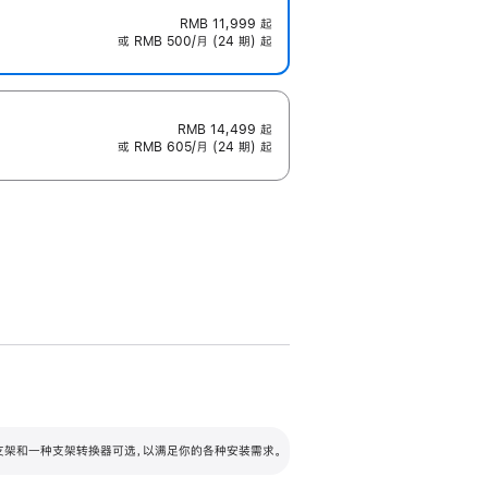
RMB 11,999
起
或 RMB 500/月 (24 期) 起
RMB 14,499
起
或 RMB 605/月 (24 期) 起
配可调倾斜度及高度的支架，额外增加 105
VESA 支架转换器
 有两种支架和一种支架转换器可选，以满足你的各种安装需求。
毫米的高度调节范围。
容的支架 (未随附)