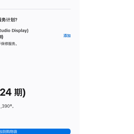
 服务计划？
dio Display)
AppleCare+
添加
期)
服
坏保修服务。
务
计
划
(适
用
于
24 期)
Studio
Display)
1,390
脚
‡。
注
加到购物袋