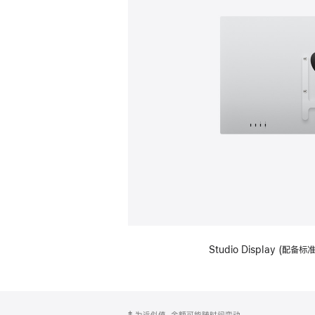
Studio Display (配
网
脚