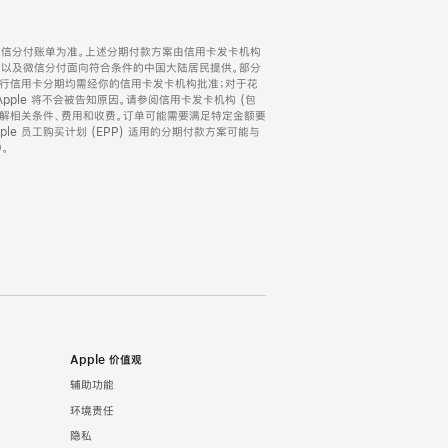
微信分付账单为准。上述分期付款方案由信用卡发卡机构
) 以及微信分付面向符合条件的中国大陆居民提供。部分
家。所有银行信用卡分期均需经你的信用卡发卡机构批准；对于花
ple 将不会被告知原因。请参阅信用卡发卡机构 (包
了解相关条件、费用和收费。订单可能需要满足特定金额要
e 员工购买计划 (EPP) 适用的分期付款方案可能与
。
Apple 价值观
辅助功能
环境责任
隐私