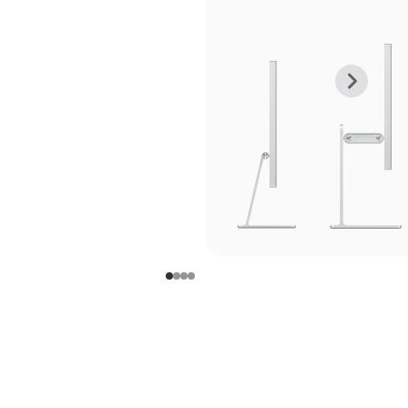
上
下
一
一
张
张
图
图
库
库
图
图
片
片
-
-
支
支
架
架