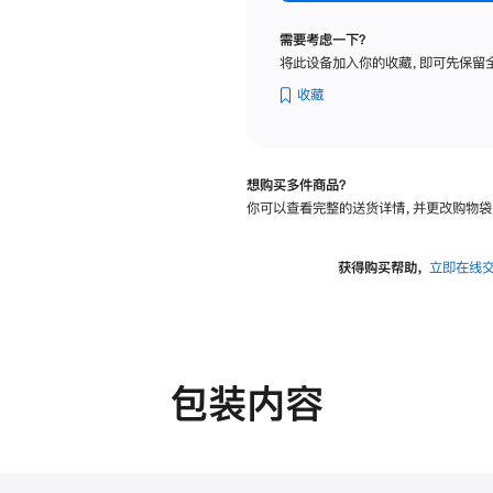
标
准
需要考虑一下？
玻
将此设备加入你的收藏，即可先保留
璃
面
收藏
板
-
VESA
想购买多件商品？
支
你可以查看完整的送货详情，并更改购物袋
架
转
换
获得购买帮助，
立即在线
器
的
分
期
付
包装内容
款
选
项)