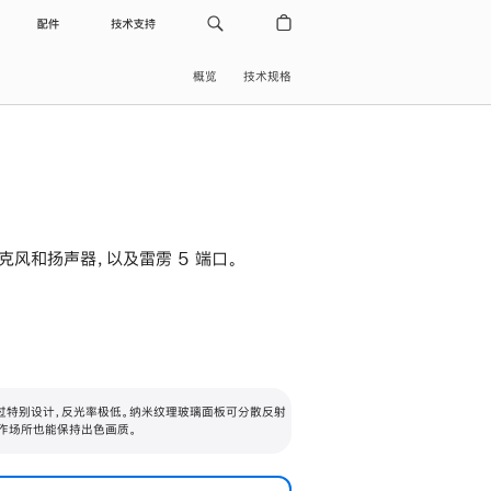
配件
技术支持
概览
技术规格
级麦克风和扬声器，以及雷雳 5 端口。
过特别设计，反光率极低。纳米纹理玻璃面板可分散反射
作场所也能保持出色画质。