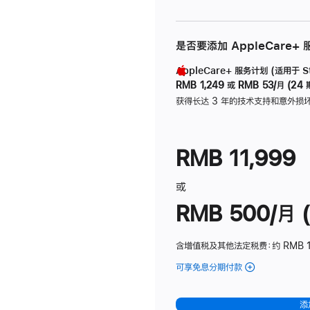
是否要添加 AppleCare+
AppleCare+ 服务计划 (适用于 Stu
RMB 1,249
或
RMB 53/月 (24 
获得长达 3 年的技术支持和意外损
RMB 11,999
或
RMB 500/月 (
含增值税及其他法定税费
：约 RMB 
可享免息分期付款
(Studio
Display
-
添