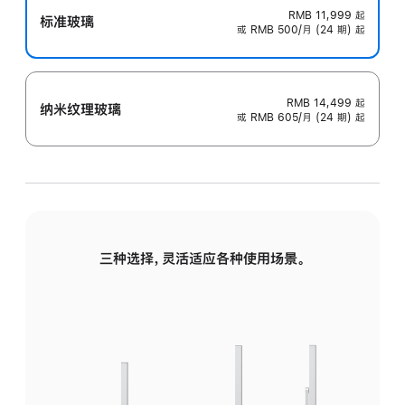
RMB 11,999
起
标准玻璃
或 RMB 500/月 (24 期) 起
RMB 14,499
起
纳米纹理玻璃
或 RMB 605/月 (24 期) 起
三种选择，灵活适应各种使用场景。
标