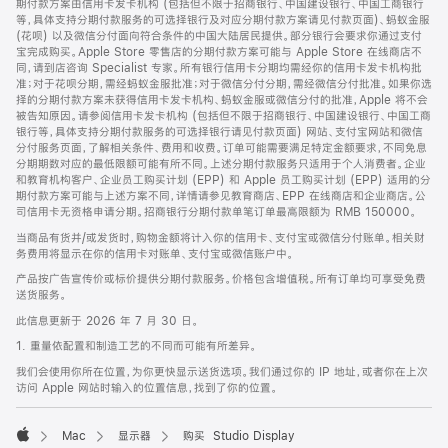
期付款方案由信用卡发卡机构 (包括但不限于招商银行、中国建设银行、中国工商银行
等，具体支持分期付款服务的可选择银行及对应分期付款方案请见付款页面)、蚂蚁金服
(花呗) 以及微信分付面向符合条件的中国大陆居民提供。部分银行会要求你通过支付
宝完成购买。Apple Store 零售店的分期付款方案可能与 Apple Store 在线商店不
同，请到店咨询 Specialist 专家。所有银行信用卡分期均需经你的信用卡发卡机构批
准；对于花呗分期，需经蚂蚁金服批准；对于微信分付分期，需经微信分付批准。如果你选
择的分期付款方案未获得信用卡发卡机构、蚂蚁金服或微信分付的批准，Apple 将不会
被告知原因。请参阅信用卡发卡机构 (包括但不限于招商银行、中国建设银行、中国工商
银行等，具体支持分期付款服务的可选择银行请见付款页面) 网站、支付宝网站和微信
分付服务页面，了解相关条件、费用和收费。订单可能需要满足特定金额要求，不同免息
分期期数对应的最低限额可能有所不同。上述分期付款服务只适用于个人消费者。企业
和教育机构客户、企业员工购买计划 (EPP) 和 Apple 员工购买计划 (EPP) 适用的分
期付款方案可能与上述方案不同，详情请参见教育商店、EPP 在线商店和企业商店。公
司信用卡无资格申请分期。招商银行分期付款单笔订单最高限额为 RMB 150000。
当商品有货并/或发货时，购物金额将计入你的信用卡、支付宝或微信分付账单。相关财
务费用将显示在你的信用卡对账单、支付宝或微信账户中。
产品按广告宣传价或标价提供分期付款服务。价格包含增值税。所有订单均可享受免费
送货服务。
此信息更新于 2026 年 7 月 30 日。
1. 重量依配置和制造工艺的不同而可能有所差异。
我们会使用你所在位置，为你更快显示送货选项。我们通过你的 IP 地址，或者你在上次
访问 Apple 网站时输入的位置信息，找到了你的位置。
Mac
显示器
购买 Studio Display