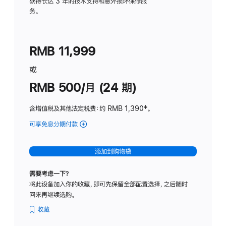
务
获得长达 3 年的技术支持和意外损坏保修服
务。
计
划
(适
RMB 11,999
用
于
或
Studio
RMB 500/月 (24 期)
Display
含增值税及其他法定税费
：约 RMB 1,390
脚
‡。
注
可享免息分期付款
(Studio
Display
-
添加到购物袋
标
准
需要考虑一下？
玻
将此设备加入你的收藏，即可先保留全部配置选择，之后随时
璃
回来再继续选购。
面
板
收藏
-