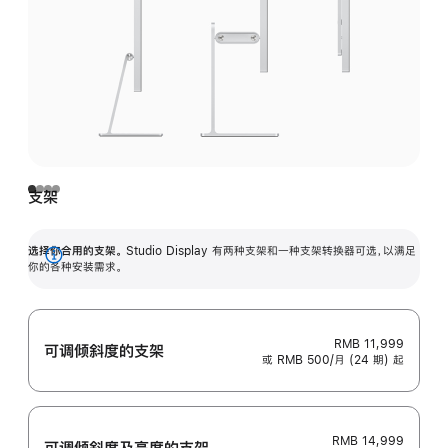
支架
选择你合用的支架。
Studio Display 有两种支架和一种支架转换器可选，以满足
展
你的各种安装需求。
开
RMB 11,999
可调倾斜度的支架
或 RMB 500/月 (24 期) 起
RMB 14,999
可调倾斜度及高‍度的支‍架