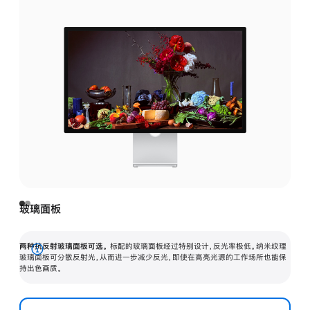
玻璃面板
两种抗反射玻璃面板可选。
标配的玻璃面板经过特别设计，反光率极低。纳米纹理
展
玻璃面板可分散反射光，从而进一步减少反光，即使在高亮光源的工作场所也能保
持出色画质。
开