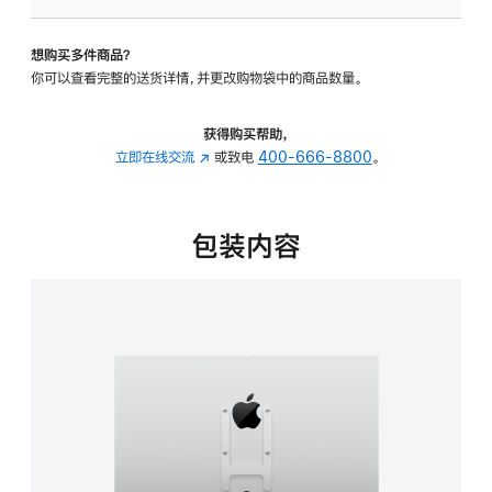
VESA
支
想购买多件商品？
架
你可以查看完整的送货详情，并更改购物袋中的商品数量。
转
换
器
获得购买帮助，
的
立即在线交流
(在
或致电
400-666-8800
。
分
新
期
窗
付
口
包装内容
款
中
选
打
项)
开)