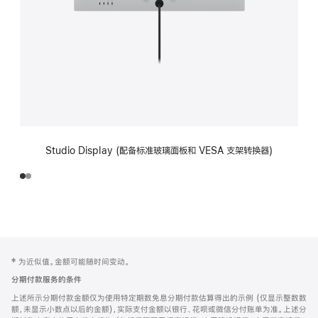
Studio Display (配备标准玻璃面板和 VESA 支架转换器)
网
脚
‡ 为近似值。金额可能随时间变动。
注
页
分期付款服务的条件
页
上述所示分期付款金额仅为使用特定期数免息分期付款估算得出的示例 (仅显示整数数
脚
额，未显示小数点以后的金额)，实际支付金额以银行、花呗或微信分付账单为准。上述分