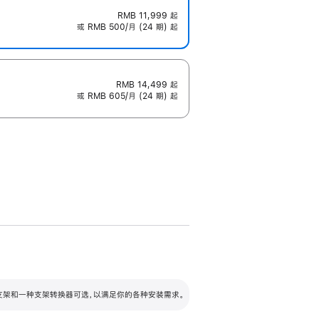
RMB 11,999
起
或 RMB 500/月 (24 期) 起
RMB 14,499
起
或 RMB 605/月 (24 期) 起
配可调倾斜度及高度的支架，额外增加 105
VESA 支架转换器
 有两种支架和一种支架转换器可选，以满足你的各种安装需求。
毫米的高度调节范围。
容的支架 (未随附)