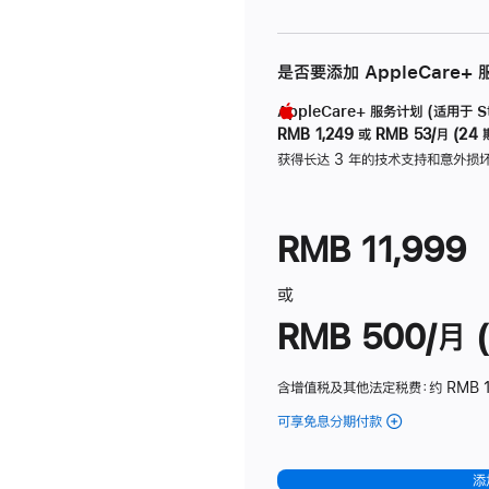
是否要添加 AppleCare+
AppleCare+ 服务计划 (适用于 Stu
RMB 1,249
或
RMB 53/月 (24 
获得长达 3 年的技术支持和意外损
RMB 11,999
或
RMB 500/月 (
含增值税及其他法定税费
：约 RMB 
可享免息分期付款
(Studio
Display
-
添