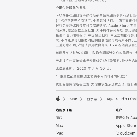
‡ 为近似值。金额可能随时间变动。
注
页
分期付款服务的条件
页
上述所示分期付款金额仅为使用特定期数免息分期付款估
脚
(包括但不限于招商银行、中国建设银行、中国工商银行
银行会要求你通过支付宝完成购买。Apple Store 零
呗分期，需经蚂蚁金服批准；对于微信分付分期，需经微信
括但不限于招商银行、中国建设银行、中国工商银行等，
求，不同免息分期期数对应的最低限额可能有所不同。上述分
上述方案不同，详情请参见教育商店、EPP 在线商店和
当商品有货并/或发货时，购物金额将计入你的信用卡、
产品按广告宣传价或标价提供分期付款服务。价格包含
此信息更新于 2026 年 7 月 30 日。
1. 重量依配置和制造工艺的不同而可能有所差异。
我们会使用你所在位置，为你更快显示送货选项。我们通过你
Mac
显示器
购买 Studio Displ
Apple
选购及了解
账户
商店
管理你的 App
Mac
Apple Stor
iPad
iCloud.com