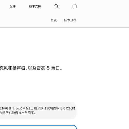
配件
技术支持
概览
技术规格
级麦克风和扬声器，以及雷雳 5 端口。
过特别设计，反光率极低。纳米纹理玻璃面板可分散反射
作场所也能保持出色画质。