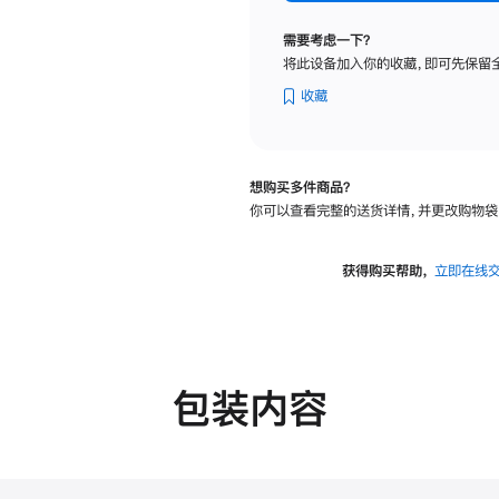
标
准
需要考虑一下？
玻
将此设备加入你的收藏，即可先保留
璃
面
收藏
板
-
VESA
想购买多件商品？
支
你可以查看完整的送货详情，并更改购物袋
架
转
换
获得购买帮助，
立即在线
器
的
分
期
付
包装内容
款
选
项)