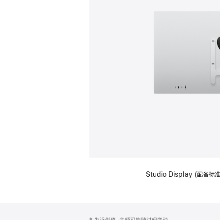
Studio Display (配
网
脚