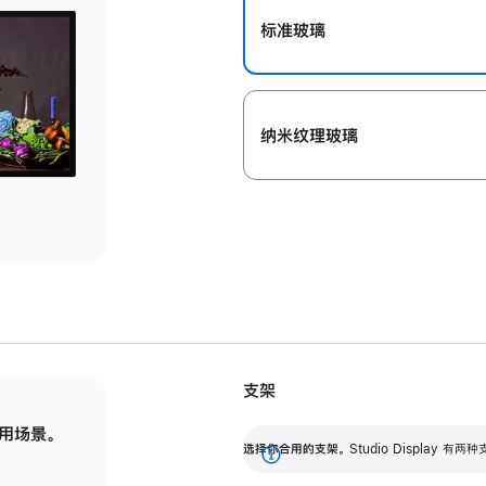
标准玻璃
纳米纹理玻璃
支架
用场景。
标配可调倾斜度的支架，提供 30 度的倾斜度
选
选择你合用的支架。
Studio Display
调节范围。
展