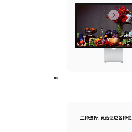
上
下
一
一
张
张
图
图
库
库
图
图
片
片
-
-
玻
玻
璃
璃
三种选择，灵活适应各种使
面
面
板
板