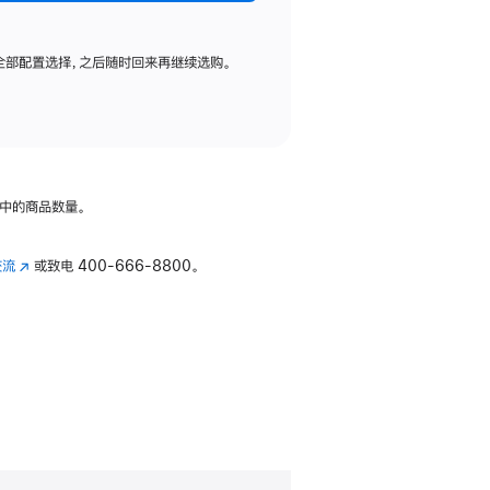
全部配置选择，之后随时回来再继续选购。
中的商品数量。
交流
(在
或致电
400-666-8800。
新
窗
口
中
打
开)