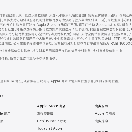
算得出的示例 (仅显示整数数额，未显示小数点以后的金额)，实际支付金额以银行、花呗或
等，具体支持分期付款服务的可选择银行及对应分期付款方案请见付款页面)、蚂蚁金服 (花呗
售店的分期付款方案可能与 Apple Store 在线商店不同，请到店咨询 Specialist 专
分付批准。如果你选择的分期付款方案未获得信用卡发卡机构、蚂蚁金服或微信分付的批准，Ap
具体支持分期付款服务的可选择银行请见付款页面) 网站、支付宝网站和微信分付服务页面，
期付款服务只适用于个人消费者。企业和教育机构客户、企业员工购买计划 (EPP) 和 Appl
企业商店。公司信用卡无资格申请分期。招商银行分期付款单笔订单最高限额为 RMB 150000
支付宝或微信分付账单。相关财务费用将显示在你的信用卡对账单、支付宝或微信账户中。
增值税。所有订单均可享受免费送货服务。
的 IP 地址，或者你在上次访问 Apple 网站时输入的位置信息，找到了你的位置。
ay
Apple Store 商店
商务应用
le 账户
查找零售店
Apple 与商务
e 账户
Genius Bar 天才吧
商务选购
Today at Apple