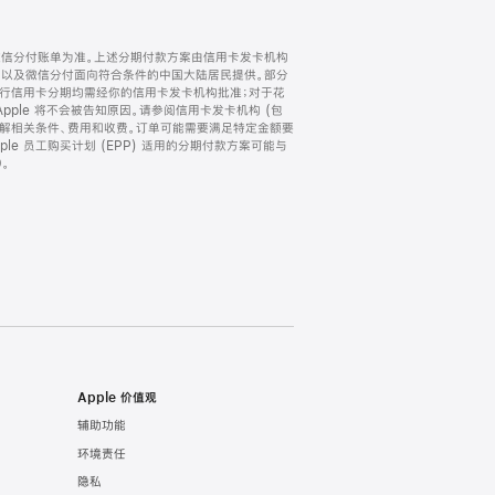
微信分付账单为准。上述分期付款方案由信用卡发卡机构
) 以及微信分付面向符合条件的中国大陆居民提供。部分
家。所有银行信用卡分期均需经你的信用卡发卡机构批准；对于花
ple 将不会被告知原因。请参阅信用卡发卡机构 (包
了解相关条件、费用和收费。订单可能需要满足特定金额要
e 员工购买计划 (EPP) 适用的分期付款方案可能与
。
Apple 价值观
辅助功能
环境责任
隐私