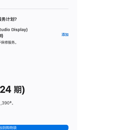
 服务计划？
dio Display)
AppleCare+
添加
期)
服
坏保修服务。
务
计
划
(适
用
于
24 期)
Studio
Display)
1,390
脚
‡。
注
加到购物袋