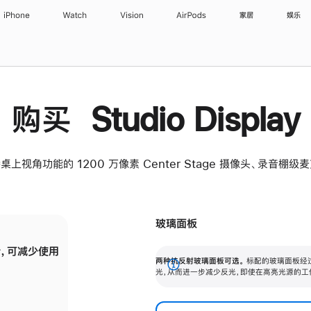
iPhone
Watch
Vision
AirPods
家居
娱乐
购买 Studio Display
桌上视角功能的 1200 万像素 Center Stage 摄像头、录音棚
玻璃面板
，可减少使用
纳米纹理玻璃面板可进一步减少反光，即使在
两种抗反射玻璃面板可选。
标配的玻璃面板经
。
有高亮光源的场所使用，也能保持出色画质。
展
光，从而进一步减少反光，即使在高亮光源的工
开