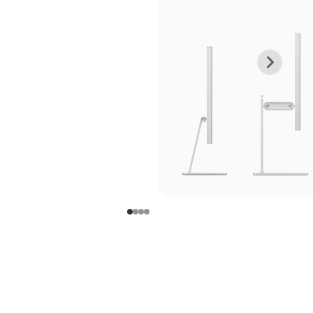
上
下
一
一
张
张
图
图
库
库
图
图
片
片
-
-
支
支
架
架