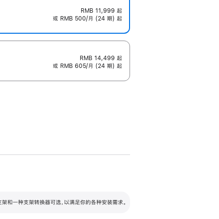
RMB 11,999
起
或 RMB 500/月 (24 期) 起
RMB 14,499
起
或 RMB 605/月 (24 期) 起
配可调倾斜度及高度的支架，额外增加 105
VESA 支架转换器
 有两种支架和一种支架转换器可选，以满足你的各种安装需求。
毫米的高度调节范围。
容的支架 (未随附)