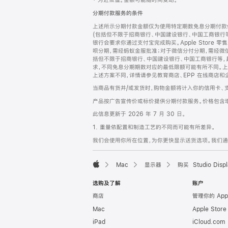
‡ 为近似值。金额可能随时间变动。
注
页
分期付款服务的条件
页
上述所示分期付款金额仅为使用特定期数免息分期付款估
脚
(包括但不限于招商银行、中国建设银行、中国工商银行
银行会要求你通过支付宝完成购买。Apple Store 零
呗分期，需经蚂蚁金服批准；对于微信分付分期，需经微信
括但不限于招商银行、中国建设银行、中国工商银行等，
求，不同免息分期期数对应的最低限额可能有所不同。上述分
上述方案不同，详情请参见教育商店、EPP 在线商店和
当商品有货并/或发货时，购物金额将计入你的信用卡、
产品按广告宣传价或标价提供分期付款服务。价格包含
此信息更新于 2026 年 7 月 30 日。
1. 重量依配置和制造工艺的不同而可能有所差异。
我们会使用你所在位置，为你更快显示送货选项。我们通过你
Mac
显示器
购买 Studio Displ
Apple
选购及了解
账户
商店
管理你的 App
Mac
Apple Stor
iPad
iCloud.com