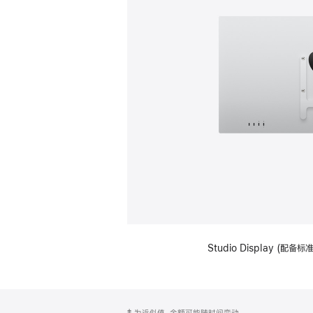
Studio Display (配
网
脚