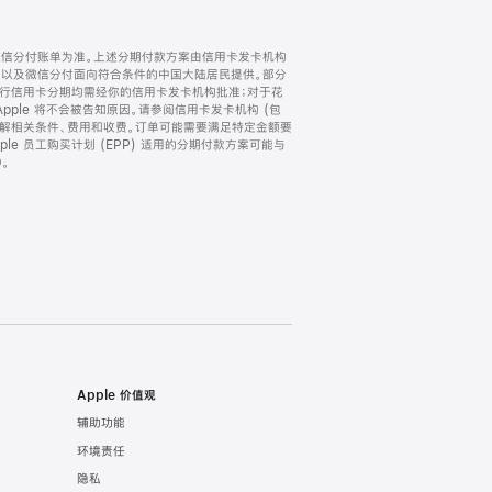
微信分付账单为准。上述分期付款方案由信用卡发卡机构
) 以及微信分付面向符合条件的中国大陆居民提供。部分
家。所有银行信用卡分期均需经你的信用卡发卡机构批准；对于花
ple 将不会被告知原因。请参阅信用卡发卡机构 (包
了解相关条件、费用和收费。订单可能需要满足特定金额要
e 员工购买计划 (EPP) 适用的分期付款方案可能与
。
Apple 价值观
辅助功能
环境责任
隐私