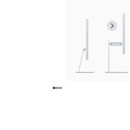
上
下
一
一
张
张
图
图
库
库
图
图
片
片
-
-
支
支
架
架