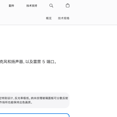
配件
技术支持
概览
技术规格
级麦克风和扬声器，以及雷雳 5 端口。
过特别设计，反光率极低。纳米纹理玻璃面板可分散反射
作场所也能保持出色画质。