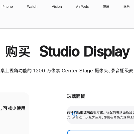
iPhone
Watch
Vision
AirPods
家居
娱乐
购买 Studio Display
桌上视角功能的 1200 万像素 Center Stage 摄像头、录音棚
玻璃面板
，可减少使用
纳米纹理玻璃面板可进一步减少反光，即使在
两种抗反射玻璃面板可选。
标配的玻璃面板经
。
有高亮光源的场所使用，也能保持出色画质。
展
光，从而进一步减少反光，即使在高亮光源的工
开