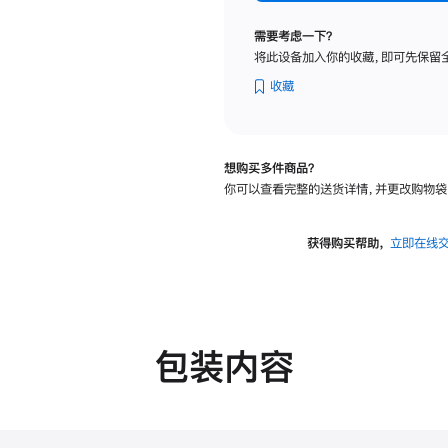
标
准
需要考虑一下？
玻
将此设备加入你的收藏，即可先保留
璃
面
收藏
板
-
VESA
想购买多件商品？
支
你可以查看完整的送货详情，并更改购物袋
架
转
换
获得购买帮助，
立即在线
器
的
分
期
付
包装内容
款
选
项)