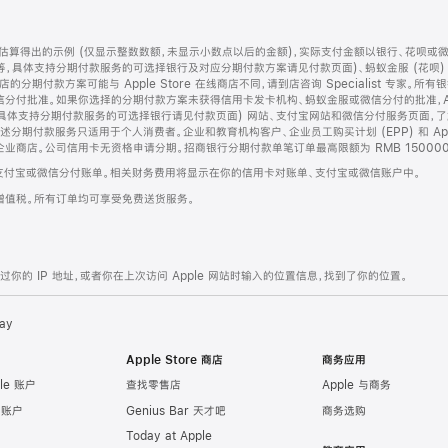
算得出的示例 (仅显示整数数额，未显示小数点以后的金额)，实际支付金额以银行、花呗或
等，具体支持分期付款服务的可选择银行及对应分期付款方案请见付款页面)、蚂蚁金服 (花呗
售店的分期付款方案可能与 Apple Store 在线商店不同，请到店咨询 Specialist 专
分付批准。如果你选择的分期付款方案未获得信用卡发卡机构、蚂蚁金服或微信分付的批准，Ap
具体支持分期付款服务的可选择银行请见付款页面) 网站、支付宝网站和微信分付服务页面，
期付款服务只适用于个人消费者。企业和教育机构客户、企业员工购买计划 (EPP) 和 Appl
企业商店。公司信用卡无资格申请分期。招商银行分期付款单笔订单最高限额为 RMB 150000
支付宝或微信分付账单。相关财务费用将显示在你的信用卡对账单、支付宝或微信账户中。
增值税。所有订单均可享受免费送货服务。
的 IP 地址，或者你在上次访问 Apple 网站时输入的位置信息，找到了你的位置。
ay
Apple Store 商店
商务应用
le 账户
查找零售店
Apple 与商务
e 账户
Genius Bar 天才吧
商务选购
Today at Apple