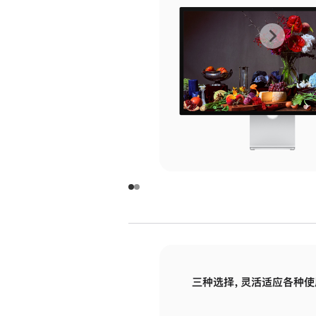
上
下
一
一
张
张
图
图
库
库
图
图
片
片
-
-
玻
玻
璃
璃
三种选择，灵活适应各种使
面
面
板
板