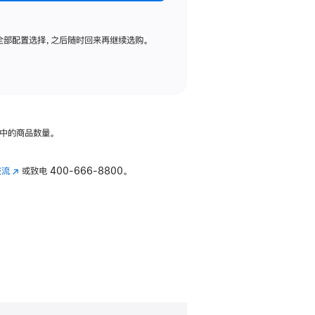
全部配置选择，之后随时回来再继续选购。
中的商品数量。
交流
(在
或致电
400-666-8800。
新
窗
口
中
打
开)