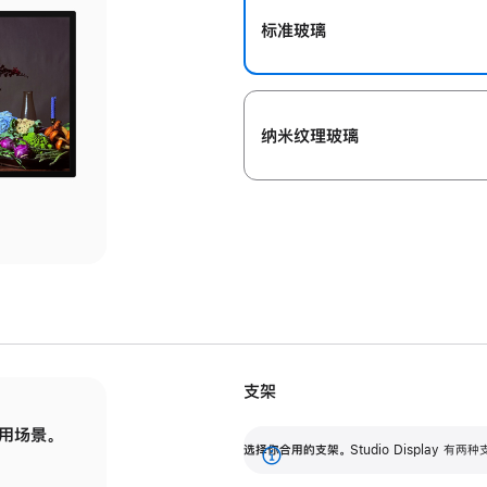
标准玻璃
纳米纹理玻璃
支架
用场景。
标配可调倾斜度的支架，提供 30 度的倾斜度
选
选择你合用的支架。
Studio Display
调节范围。
展