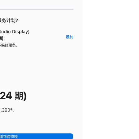
 服务计划？
dio Display)
AppleCare+
添加
期)
服
坏保修服务。
务
计
划
(适
用
于
24 期)
Studio
Display)
1,390
脚
‡。
注
加到购物袋