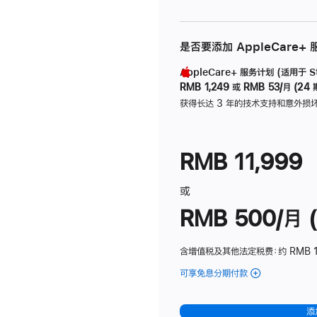
是否要添加 AppleCare+
AppleCare+ 服务计划 (适用于 Stu
RMB 1,249
或
RMB 53/月 (24 
获得长达 3 年的技术支持和意外损
RMB 11,999
或
RMB 500/月 (
含增值税及其他法定税费
：约 RMB 
可享免息分期付款
(Studio
Display
-
添