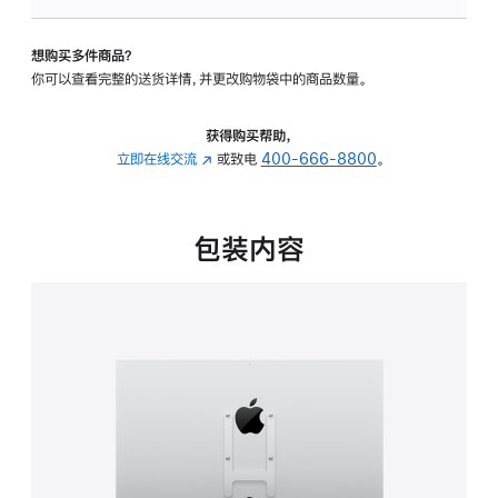
VESA
支
想购买多件商品？
架
你可以查看完整的送货详情，并更改购物袋中的商品数量。
转
换
器
获得购买帮助，
的
立即在线交流
(在
或致电
400-666-8800
。
分
新
期
窗
付
口
包装内容
款
中
选
打
项)
开)