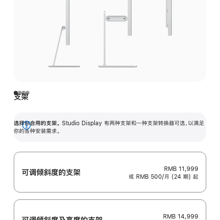
支架
选择你合用的支架。
Studio Display 有两种支架和一种支架转换器可选，以满足
展
你的各种安装需求。
开
RMB 11,999
可调倾斜度的支架
或 RMB 500/月 (24 期) 起
RMB 14,999
可调倾斜度及高‍度的支‍架