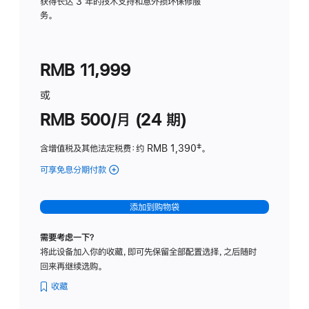
务
获得长达 3 年的技术支持和意外损坏保修服
务。
计
划
(适
RMB 11,999
用
于
或
Studio
RMB 500/月 (24 期)
Display
含增值税及其他法定税费
：约 RMB 1,390
脚
‡。
注
可享免息分期付款
(Studio
Display
-
添加到购物袋
标
准
需要考虑一下？
玻
将此设备加入你的收藏，即可先保留全部配置选择，之后随时
璃
回来再继续选购。
面
板
收藏
-