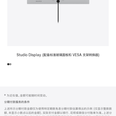
Studio Display (配备标准玻璃面板和 VESA 支架转换器)
网
脚
‡ 为近似值。金额可能随时间变动。
注
页
分期付款服务的条件
页
上述所示分期付款金额仅为使用特定期数免息分期付款估算得出的示例 (仅显示整数数
脚
额，未显示小数点以后的金额)，实际支付金额以银行、花呗或微信分付账单为准。上述分