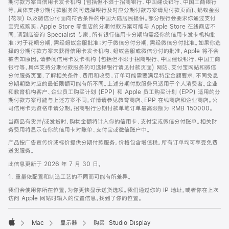
期付款方案由信用卡发卡机构 (包括但不限于招商银行、中国建设银行、中国工商银行
等，具体支持分期付款服务的可选择银行及对应分期付款方案请见付款页面)、蚂蚁金服
(花呗) 以及微信分付面向符合条件的中国大陆居民提供。部分银行会要求你通过支付
宝完成购买。Apple Store 零售店的分期付款方案可能与 Apple Store 在线商店不
同，请到店咨询 Specialist 专家。所有银行信用卡分期均需经你的信用卡发卡机构批
准；对于花呗分期，需经蚂蚁金服批准；对于微信分付分期，需经微信分付批准。如果你选
择的分期付款方案未获得信用卡发卡机构、蚂蚁金服或微信分付的批准，Apple 将不会
被告知原因。请参阅信用卡发卡机构 (包括但不限于招商银行、中国建设银行、中国工商
银行等，具体支持分期付款服务的可选择银行请见付款页面) 网站、支付宝网站和微信
分付服务页面，了解相关条件、费用和收费。订单可能需要满足特定金额要求，不同免息
分期期数对应的最低限额可能有所不同。上述分期付款服务只适用于个人消费者。企业
和教育机构客户、企业员工购买计划 (EPP) 和 Apple 员工购买计划 (EPP) 适用的分
期付款方案可能与上述方案不同，详情请参见教育商店、EPP 在线商店和企业商店。公
司信用卡无资格申请分期。招商银行分期付款单笔订单最高限额为 RMB 150000。
当商品有货并/或发货时，购物金额将计入你的信用卡、支付宝或微信分付账单。相关财
务费用将显示在你的信用卡对账单、支付宝或微信账户中。
产品按广告宣传价或标价提供分期付款服务。价格包含增值税。所有订单均可享受免费
送货服务。
此信息更新于 2026 年 7 月 30 日。
1. 重量依配置和制造工艺的不同而可能有所差异。
我们会使用你所在位置，为你更快显示送货选项。我们通过你的 IP 地址，或者你在上次
访问 Apple 网站时输入的位置信息，找到了你的位置。
Mac
显示器
购买 Studio Display