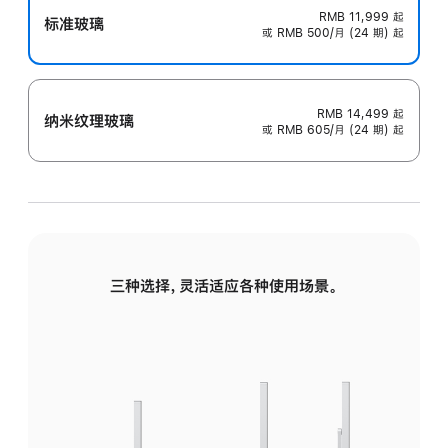
RMB 11,999
起
标准玻璃
或 RMB 500/月 (24 期) 起
RMB 14,499
起
纳米纹理玻璃
或 RMB 605/月 (24 期) 起
三种选择，灵活适应各种使用场景。
标