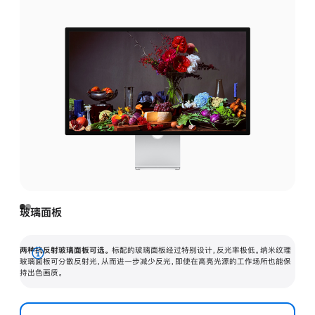
玻璃面板
两种抗反射玻璃面板可选。
标配的玻璃面板经过特别设计，反光率极低。纳米纹理
展
玻璃面板可分散反射光，从而进一步减少反光，即使在高亮光源的工作场所也能保
持出色画质。
开