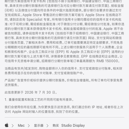
期付款方案由信用卡发卡机构 (包括但不限于招商银行、中国建设银行、中国工商银行
等，具体支持分期付款服务的可选择银行及对应分期付款方案请见付款页面)、蚂蚁金服
(花呗) 以及微信分付面向符合条件的中国大陆居民提供。部分银行会要求你通过支付
宝完成购买。Apple Store 零售店的分期付款方案可能与 Apple Store 在线商店不
同，请到店咨询 Specialist 专家。所有银行信用卡分期均需经你的信用卡发卡机构批
准；对于花呗分期，需经蚂蚁金服批准；对于微信分付分期，需经微信分付批准。如果你选
择的分期付款方案未获得信用卡发卡机构、蚂蚁金服或微信分付的批准，Apple 将不会
被告知原因。请参阅信用卡发卡机构 (包括但不限于招商银行、中国建设银行、中国工商
银行等，具体支持分期付款服务的可选择银行请见付款页面) 网站、支付宝网站和微信
分付服务页面，了解相关条件、费用和收费。订单可能需要满足特定金额要求，不同免息
分期期数对应的最低限额可能有所不同。上述分期付款服务只适用于个人消费者。企业
和教育机构客户、企业员工购买计划 (EPP) 和 Apple 员工购买计划 (EPP) 适用的分
期付款方案可能与上述方案不同，详情请参见教育商店、EPP 在线商店和企业商店。公
司信用卡无资格申请分期。招商银行分期付款单笔订单最高限额为 RMB 150000。
当商品有货并/或发货时，购物金额将计入你的信用卡、支付宝或微信分付账单。相关财
务费用将显示在你的信用卡对账单、支付宝或微信账户中。
产品按广告宣传价或标价提供分期付款服务。价格包含增值税。所有订单均可享受免费
送货服务。
此信息更新于 2026 年 7 月 30 日。
1. 重量依配置和制造工艺的不同而可能有所差异。
我们会使用你所在位置，为你更快显示送货选项。我们通过你的 IP 地址，或者你在上次
访问 Apple 网站时输入的位置信息，找到了你的位置。
Mac
显示器
购买 Studio Display