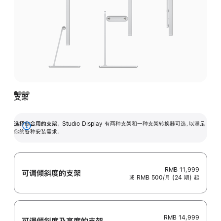
支架
选择你合用的支架。
Studio Display 有两种支架和一种支架转换器可选，以满足
展
你的各种安装需求。
开
RMB 11,999
可调倾斜度的支架
或 RMB 500/月 (24 期) 起
RMB 14,999
可调倾斜度及高‍度的支‍架