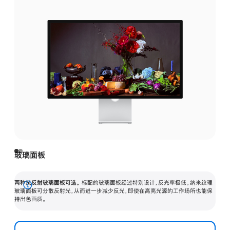
玻璃面板
两种抗反射玻璃面板可选。
标配的玻璃面板经过特别设计，反光率极低。纳米纹理
展
玻璃面板可分散反射光，从而进一步减少反光，即使在高亮光源的工作场所也能保
持出色画质。
开