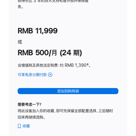
务
获得长达 3 年的技术支持和意外损坏保修服
务。
计
划
(适
RMB 11,999
用
于
或
Studio
RMB 500/月 (24 期)
Display
含增值税及其他法定税费
：约 RMB 1,390
脚
‡。
注
可享免息分期付款
(Studio
Display
-
添加到购物袋
标
准
需要考虑一下？
玻
将此设备加入你的收藏，即可先保留全部配置选择，之后随时
璃
回来再继续选购。
面
板
收藏
-