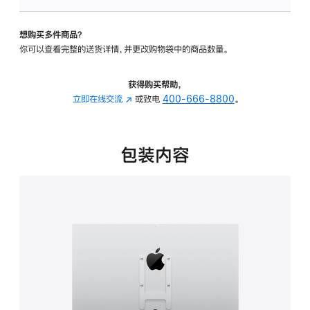
VESA
支
想购买多件商品？
架
你可以查看完整的送货详情，并更改购物袋中的商品数量。
转
换
器
获得购买帮助，
的
立即在线交流
(在
或致电
400-666-8800
。
分
新
期
窗
付
口
包装内容
款
中
选
打
项)
开)