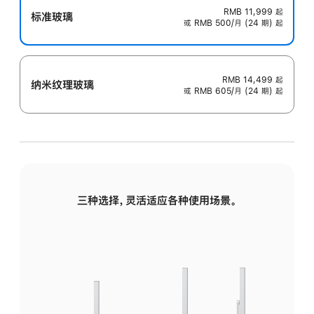
RMB 11,999
起
标准玻璃
或 RMB 500/月 (24 期) 起
RMB 14,499
起
纳米纹理玻璃
或 RMB 605/月 (24 期) 起
三种选择，灵活适应各种使用场景。
标