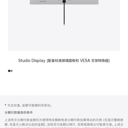
Studio Display (配备标准玻璃面板和 VESA 支架转换器)
网
脚
‡ 为近似值。金额可能随时间变动。
注
页
分期付款服务的条件
页
上述所示分期付款金额仅为使用特定期数免息分期付款估算得出的示例 (仅显示整数数
脚
额，未显示小数点以后的金额)，实际支付金额以银行、花呗或微信分付账单为准。上述分