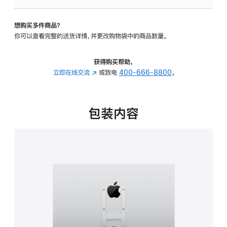
VESA
支
想购买多件商品？
架
你可以查看完整的送货详情，并更改购物袋中的商品数量。
转
换
器
获得购买帮助，
的
立即在线交流
(在
或致电
400-666-8800
。
分
新
期
窗
付
口
包装内容
款
中
选
打
项)
开)