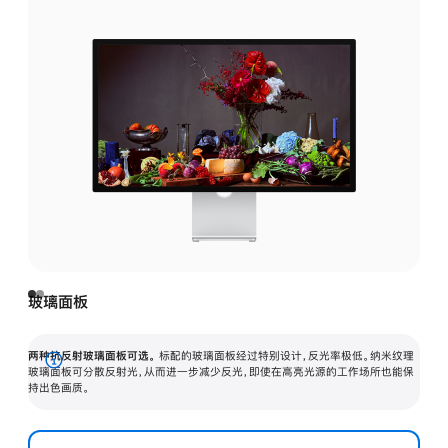
玻璃面板
两种抗反射玻璃面板可选。
标配的玻璃面板经过特别设计，反光率极低。纳米纹理
展
玻璃面板可分散反射光，从而进一步减少反光，即使在高亮光源的工作场所也能保
持出色画质。
开