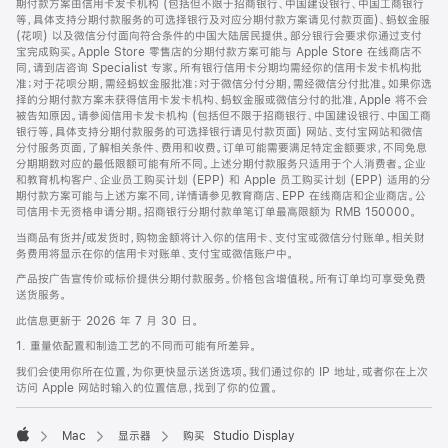
期付款方案由信用卡发卡机构 (包括但不限于招商银行、中国建设银行、中国工商银行
等，具体支持分期付款服务的可选择银行及对应分期付款方案请见付款页面)、蚂蚁金服
(花呗) 以及微信分付面向符合条件的中国大陆居民提供。部分银行会要求你通过支付
宝完成购买。Apple Store 零售店的分期付款方案可能与 Apple Store 在线商店不
同，请到店咨询 Specialist 专家。所有银行信用卡分期均需经你的信用卡发卡机构批
准；对于花呗分期，需经蚂蚁金服批准；对于微信分付分期，需经微信分付批准。如果你选
择的分期付款方案未获得信用卡发卡机构、蚂蚁金服或微信分付的批准，Apple 将不会
被告知原因。请参阅信用卡发卡机构 (包括但不限于招商银行、中国建设银行、中国工商
银行等，具体支持分期付款服务的可选择银行请见付款页面) 网站、支付宝网站和微信
分付服务页面，了解相关条件、费用和收费。订单可能需要满足特定金额要求，不同免息
分期期数对应的最低限额可能有所不同。上述分期付款服务只适用于个人消费者。企业
和教育机构客户、企业员工购买计划 (EPP) 和 Apple 员工购买计划 (EPP) 适用的分
期付款方案可能与上述方案不同，详情请参见教育商店、EPP 在线商店和企业商店。公
司信用卡无资格申请分期。招商银行分期付款单笔订单最高限额为 RMB 150000。
当商品有货并/或发货时，购物金额将计入你的信用卡、支付宝或微信分付账单。相关财
务费用将显示在你的信用卡对账单、支付宝或微信账户中。
产品按广告宣传价或标价提供分期付款服务。价格包含增值税。所有订单均可享受免费
送货服务。
此信息更新于 2026 年 7 月 30 日。
1. 重量依配置和制造工艺的不同而可能有所差异。
我们会使用你所在位置，为你更快显示送货选项。我们通过你的 IP 地址，或者你在上次
访问 Apple 网站时输入的位置信息，找到了你的位置。
Mac
显示器
购买 Studio Display