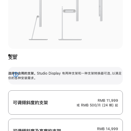
支架
选择你合用的支架。
Studio Display 有两种支架和一种支架转换器可选，以满足
展
你的各种安装需求。
开
RMB 11,999
可调倾斜度的支架
或 RMB 500/月 (24 期) 起
RMB 14,999
可调倾斜度及高‍度的支‍架