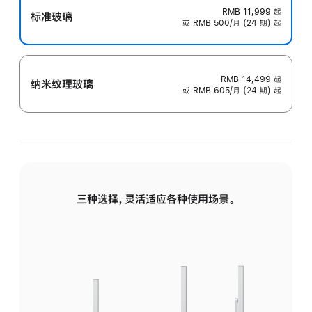
RMB 11,999
起
标准玻璃
或 RMB 500/月 (24 期) 起
RMB 14,499
起
纳米纹理玻璃
或 RMB 605/月 (24 期) 起
三种选择，灵活适应各种使用场景。
标