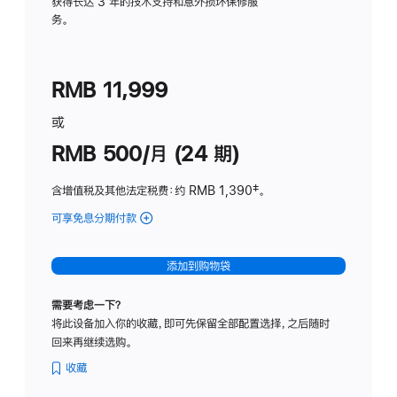
务
获得长达 3 年的技术支持和意外损坏保修服
务。
计
划
(适
RMB 11,999
用
于
或
Studio
RMB 500/月 (24 期)
Display
含增值税及其他法定税费
：约 RMB 1,390
脚
‡。
注
可享免息分期付款
(Studio
Display
-
添加到购物袋
标
准
需要考虑一下？
玻
将此设备加入你的收藏，即可先保留全部配置选择，之后随时
璃
回来再继续选购。
面
板
收藏
-