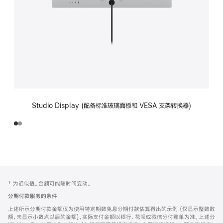
Studio Display (配备标准玻璃面板和 VESA 支架转换器)
网
脚
‡ 为近似值。金额可能随时间变动。
注
页
分期付款服务的条件
页
上述所示分期付款金额仅为使用特定期数免息分期付款估算得出的示例 (仅显示整数数
脚
额，未显示小数点以后的金额)，实际支付金额以银行、花呗或微信分付账单为准。上述分