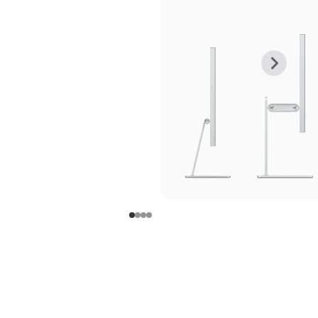
上
下
一
一
张
张
图
图
库
库
图
图
片
片
-
-
支
支
架
架