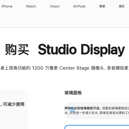
iPhone
Watch
Vision
AirPods
家居
娱乐
购买 Studio Display
桌上视角功能的 1200 万像素 Center Stage 摄像头、录音棚
玻璃面板
，可减少使用
纳米纹理玻璃面板可进一步减少反光，即使在
两种抗反射玻璃面板可选。
标配的玻璃面板经
。
有高亮光源的场所使用，也能保持出色画质。
展
光，从而进一步减少反光，即使在高亮光源的工
开