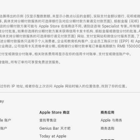
算得出的示例 (仅显示整数数额，未显示小数点以后的金额)，实际支付金额以银行、花呗或
等，具体支持分期付款服务的可选择银行及对应分期付款方案请见付款页面)、蚂蚁金服 (花呗
售店的分期付款方案可能与 Apple Store 在线商店不同，请到店咨询 Specialist 专
分付批准。如果你选择的分期付款方案未获得信用卡发卡机构、蚂蚁金服或微信分付的批准，Ap
具体支持分期付款服务的可选择银行请见付款页面) 网站、支付宝网站和微信分付服务页面，
期付款服务只适用于个人消费者。企业和教育机构客户、企业员工购买计划 (EPP) 和 Appl
企业商店。公司信用卡无资格申请分期。招商银行分期付款单笔订单最高限额为 RMB 150000
支付宝或微信分付账单。相关财务费用将显示在你的信用卡对账单、支付宝或微信账户中。
增值税。所有订单均可享受免费送货服务。
的 IP 地址，或者你在上次访问 Apple 网站时输入的位置信息，找到了你的位置。
ay
Apple Store 商店
商务应用
le 账户
查找零售店
Apple 与商务
e 账户
Genius Bar 天才吧
商务选购
Today at Apple