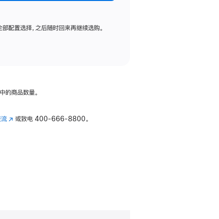
全部配置选择，之后随时回来再继续选购。
中的商品数量。
交流
(在
或致电
400-666-8800。
新
窗
口
中
打
开)