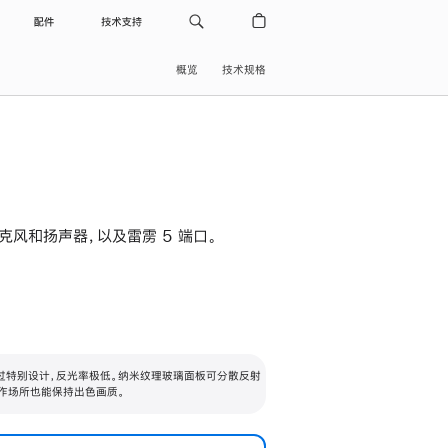
配件
技术支持
概览
技术规格
级麦克风和扬声器，以及雷雳 5 端口。
过特别设计，反光率极低。纳米纹理玻璃面板可分散反射
作场所也能保持出色画质。