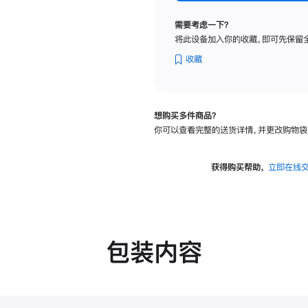
标
准
需要考虑一下？
玻
将此设备加入你的收藏，即可先保留
璃
面
收藏
板
-
VESA
想购买多件商品？
支
你可以查看完整的送货详情，并更改购物袋
架
转
换
获得购买帮助，
立即在线
器
的
分
期
付
包装内容
款
选
项)