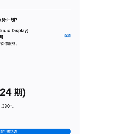
 服务计划？
dio Display)
AppleCare+
添加
期)
服
坏保修服务。
务
计
划
(适
用
于
24 期)
Studio
Display)
1,390
脚
‡。
注
加到购物袋