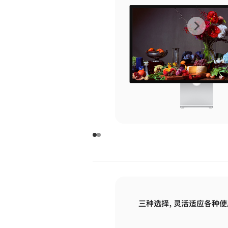
上
下
一
一
张
张
图
图
库
库
图
图
片
片
-
-
玻
玻
璃
璃
三种选择，灵活适应各种使
面
面
板
板