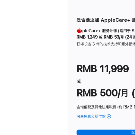
是否要添加 AppleCare+
AppleCare+ 服务计划 (适用于 Stu
RMB 1,249
或
RMB 53/月 (24 
获得长达 3 年的技术支持和意外损
RMB 11,999
或
RMB 500/月 (
含增值税及其他法定税费
：约 RMB 
可享免息分期付款
(Studio
Display
-
添