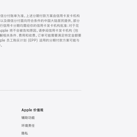
微信分付账单为准。上述分期付款方案由信用卡发卡机构
) 以及微信分付面向符合条件的中国大陆居民提供。部分
家。所有银行信用卡分期均需经你的信用卡发卡机构批准；对于花
ple 将不会被告知原因。请参阅信用卡发卡机构 (包
了解相关条件、费用和收费。订单可能需要满足特定金额要
e 员工购买计划 (EPP) 适用的分期付款方案可能与
。
Apple 价值观
辅助功能
环境责任
隐私