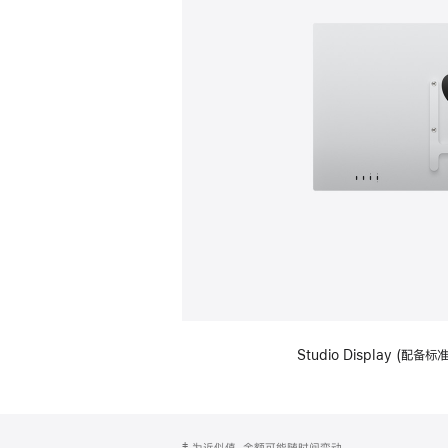
Studio Display (配
网
脚