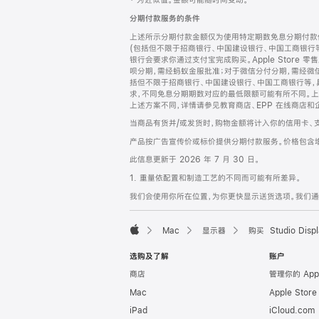
‡ 为近似值。金额可能随时间变动。
注
页
分期付款服务的条件
页
上述所示分期付款金额仅为使用特定期数免息分期付款估
脚
(包括但不限于招商银行、中国建设银行、中国工商银行
银行会要求你通过支付宝完成购买。Apple Store 零
呗分期，需经蚂蚁金服批准；对于微信分付分期，需经微信
括但不限于招商银行、中国建设银行、中国工商银行等，
求，不同免息分期期数对应的最低限额可能有所不同。上述分
上述方案不同，详情请参见教育商店、EPP 在线商店和
当商品有货并/或发货时，购物金额将计入你的信用卡、
产品按广告宣传价或标价提供分期付款服务。价格包含
此信息更新于 2026 年 7 月 30 日。
1. 重量依配置和制造工艺的不同而可能有所差异。
我们会使用你所在位置，为你更快显示送货选项。我们通过你
Mac
显示器
购买 Studio Displ
Apple
选购及了解
账户
商店
管理你的 App
Mac
Apple Stor
iPad
iCloud.com