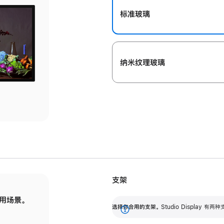
标准玻璃
纳米纹理玻璃
支架
用场景。
标配可调倾斜度的支架，提供 30 度的倾斜度
选
选择你合用的支架。
Studio Display
调节范围。
展