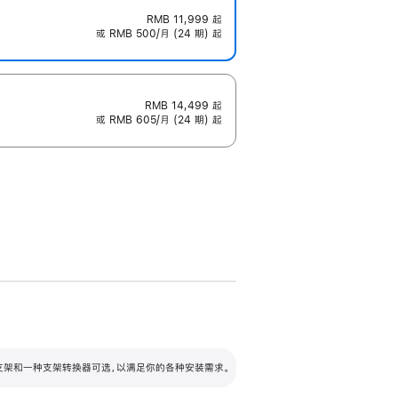
RMB 11,999
起
或 RMB 500/月 (24 期) 起
RMB 14,499
起
或 RMB 605/月 (24 期) 起
配可调倾斜度及高度的支架，额外增加 105
VESA 支架转换器
 有两种支架和一种支架转换器可选，以满足你的各种安装需求。
毫米的高度调节范围。
容的支架 (未随附)