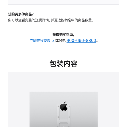
VESA
支
想购买多件商品？
架
你可以查看完整的送货详情，并更改购物袋中的商品数量。
转
换
器
获得购买帮助，
的
立即在线交流
(在
或致电
400-666-8800
。
分
新
期
窗
付
口
包装内容
款
中
选
打
项)
开)