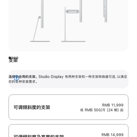
支架
选择你合用的支架。
Studio Display 有两种支架和一种支架转换器可选，以满足
展
你的各种安装需求。
开
RMB 11,999
可调倾斜度的支架
或 RMB 500/月 (24 期) 起
RMB 14,999
可调倾斜度及高‍度的支‍架