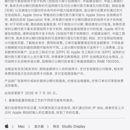
期付款方案由信用卡发卡机构 (包括但不限于招商银行、中国建设银行、中国工商银行
等，具体支持分期付款服务的可选择银行及对应分期付款方案请见付款页面)、蚂蚁金服
(花呗) 以及微信分付面向符合条件的中国大陆居民提供。部分银行会要求你通过支付
宝完成购买。Apple Store 零售店的分期付款方案可能与 Apple Store 在线商店不
同，请到店咨询 Specialist 专家。所有银行信用卡分期均需经你的信用卡发卡机构批
准；对于花呗分期，需经蚂蚁金服批准；对于微信分付分期，需经微信分付批准。如果你选
择的分期付款方案未获得信用卡发卡机构、蚂蚁金服或微信分付的批准，Apple 将不会
被告知原因。请参阅信用卡发卡机构 (包括但不限于招商银行、中国建设银行、中国工商
银行等，具体支持分期付款服务的可选择银行请见付款页面) 网站、支付宝网站和微信
分付服务页面，了解相关条件、费用和收费。订单可能需要满足特定金额要求，不同免息
分期期数对应的最低限额可能有所不同。上述分期付款服务只适用于个人消费者。企业
和教育机构客户、企业员工购买计划 (EPP) 和 Apple 员工购买计划 (EPP) 适用的分
期付款方案可能与上述方案不同，详情请参见教育商店、EPP 在线商店和企业商店。公
司信用卡无资格申请分期。招商银行分期付款单笔订单最高限额为 RMB 150000。
当商品有货并/或发货时，购物金额将计入你的信用卡、支付宝或微信分付账单。相关财
务费用将显示在你的信用卡对账单、支付宝或微信账户中。
产品按广告宣传价或标价提供分期付款服务。价格包含增值税。所有订单均可享受免费
送货服务。
此信息更新于 2026 年 7 月 30 日。
1. 重量依配置和制造工艺的不同而可能有所差异。
我们会使用你所在位置，为你更快显示送货选项。我们通过你的 IP 地址，或者你在上次
访问 Apple 网站时输入的位置信息，找到了你的位置。
Mac
显示器
购买 Studio Display