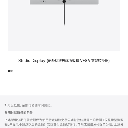
Studio Display (配备标准玻璃面板和 VESA 支架转换器)
网
脚
‡ 为近似值。金额可能随时间变动。
注
页
分期付款服务的条件
页
上述所示分期付款金额仅为使用特定期数免息分期付款估算得出的示例 (仅显示整数数
脚
额，未显示小数点以后的金额)，实际支付金额以银行、花呗或微信分付账单为准。上述分