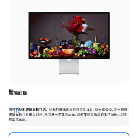
玻璃面板
两种抗反射玻璃面板可选。
标配的玻璃面板经过特别设计，反光率极低。纳米纹理
展
玻璃面板可分散反射光，从而进一步减少反光，即使在高亮光源的工作场所也能保
持出色画质。
开