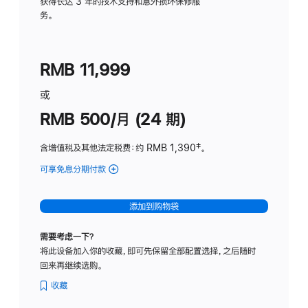
务
获得长达 3 年的技术支持和意外损坏保修服
务。
计
划
(适
RMB 11,999
用
于
或
Studio
RMB 500/月 (24 期)
Display
含增值税及其他法定税费
：约 RMB 1,390
脚
‡。
注
可享免息分期付款
(Studio
Display
-
添加到购物袋
标
准
需要考虑一下？
玻
将此设备加入你的收藏，即可先保留全部配置选择，之后随时
璃
回来再继续选购。
面
板
收藏
-