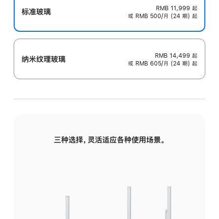
RMB 11,999
起
标准玻璃
或 RMB 500/月 (24 期) 起
RMB 14,499
起
纳米纹理玻璃
或 RMB 605/月 (24 期) 起
三种选择，灵活适应各种使用场景。
标