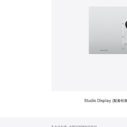
Studio Display (配
网
脚