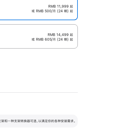
RMB 11,999
起
或 RMB 500/月 (24 期) 起
RMB 14,499
起
或 RMB 605/月 (24 期) 起
配可调倾斜度及高度的支架，额外增加 105
VESA 支架转换器
 有两种支架和一种支架转换器可选，以满足你的各种安装需求。
毫米的高度调节范围。
容的支架 (未随附)