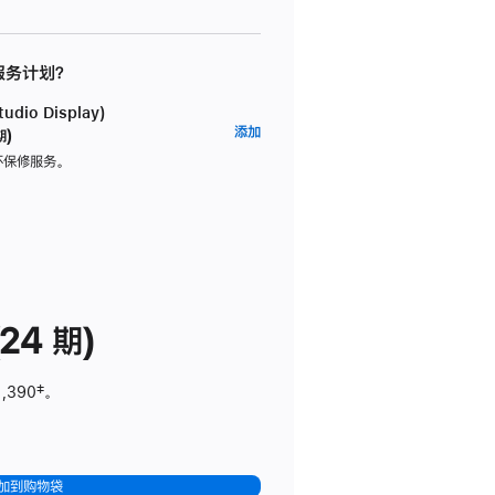
 服务计划？
dio Display)
AppleCare+
添加
期)
服
坏保修服务。
务
计
划
(适
用
于
24 期)
Studio
Display)
1,390
脚
‡。
注
加到购物袋