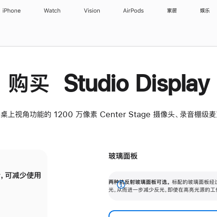
iPhone
Watch
Vision
AirPods
家居
娱乐
购买 Studio Display
桌上视角功能的 1200 万像素 Center Stage 摄像头、录音棚
玻璃面板
，可减少使用
纳米纹理玻璃面板可进一步减少反光，即使在
两种抗反射玻璃面板可选。
标配的玻璃面板经
。
有高亮光源的场所使用，也能保持出色画质。
展
光，从而进一步减少反光，即使在高亮光源的工
开