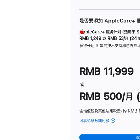
是否要添加 AppleCare+
AppleCare+ 服务计划 (适用于 Stu
RMB 1,249
或
RMB 53/月 (24 
获得长达 3 年的技术支持和意外损
RMB 11,999
或
RMB 500/月 (
含增值税及其他法定税费
：约 RMB 
可享免息分期付款
(Studio
Display
-
添