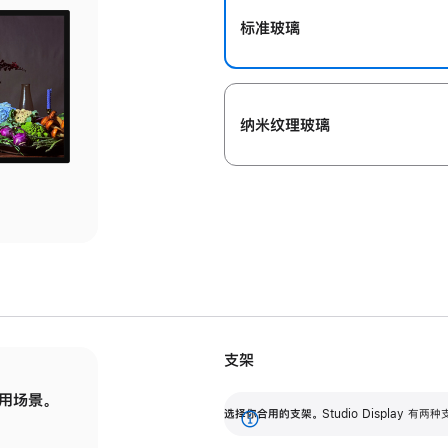
标准玻璃
纳米纹理玻璃
支架
用场景。
标配可调倾斜度的支架，提供 30 度的倾斜度
选
选择你合用的支架。
Studio Display
调节范围。
展