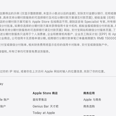
算得出的示例 (仅显示整数数额，未显示小数点以后的金额)，实际支付金额以银行、花呗或
等，具体支持分期付款服务的可选择银行及对应分期付款方案请见付款页面)、蚂蚁金服 (花呗
售店的分期付款方案可能与 Apple Store 在线商店不同，请到店咨询 Specialist 专
分付批准。如果你选择的分期付款方案未获得信用卡发卡机构、蚂蚁金服或微信分付的批准，Ap
具体支持分期付款服务的可选择银行请见付款页面) 网站、支付宝网站和微信分付服务页面，
期付款服务只适用于个人消费者。企业和教育机构客户、企业员工购买计划 (EPP) 和 Appl
企业商店。公司信用卡无资格申请分期。招商银行分期付款单笔订单最高限额为 RMB 150000
支付宝或微信分付账单。相关财务费用将显示在你的信用卡对账单、支付宝或微信账户中。
增值税。所有订单均可享受免费送货服务。
的 IP 地址，或者你在上次访问 Apple 网站时输入的位置信息，找到了你的位置。
ay
Apple Store 商店
商务应用
le 账户
查找零售店
Apple 与商务
e 账户
Genius Bar 天才吧
商务选购
Today at Apple