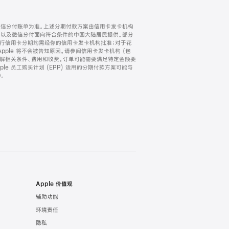
微信分付账单为准。上述分期付款方案由信用卡发卡机构
) 以及微信分付面向符合条件的中国大陆居民提供。部分
家。所有银行信用卡分期均需经你的信用卡发卡机构批准；对于花
ple 将不会被告知原因。请参阅信用卡发卡机构 (包
了解相关条件、费用和收费。订单可能需要满足特定金额要
e 员工购买计划 (EPP) 适用的分期付款方案可能与
。
Apple 价值观
辅助功能
环境责任
隐私