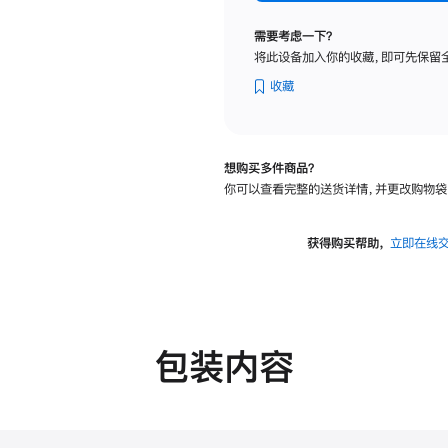
标
准
需要考虑一下？
玻
将此设备加入你的收藏，即可先保留
璃
面
收藏
板
-
VESA
想购买多件商品？
支
你可以查看完整的送货详情，并更改购物袋
架
转
换
获得购买帮助，
立即在线
器
的
分
期
付
包装内容
款
选
项)