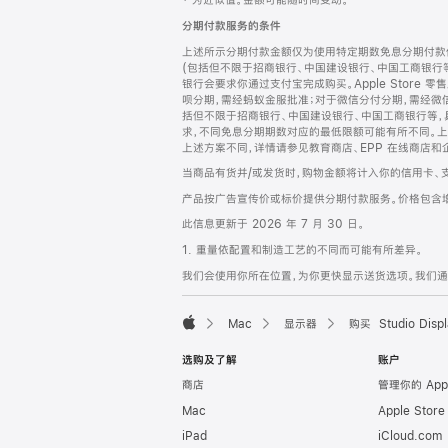
‡ 为近似值。金额可能随时间变动。
注
页
分期付款服务的条件
页
上述所示分期付款金额仅为使用特定期数免息分期付款估
脚
(包括但不限于招商银行、中国建设银行、中国工商银行
银行会要求你通过支付宝完成购买。Apple Store 零
呗分期，需经蚂蚁金服批准；对于微信分付分期，需经微信
括但不限于招商银行、中国建设银行、中国工商银行等，
求，不同免息分期期数对应的最低限额可能有所不同。上述分
上述方案不同，详情请参见教育商店、EPP 在线商店和
当商品有货并/或发货时，购物金额将计入你的信用卡、
产品按广告宣传价或标价提供分期付款服务。价格包含
此信息更新于 2026 年 7 月 30 日。
1. 重量依配置和制造工艺的不同而可能有所差异。
我们会使用你所在位置，为你更快显示送货选项。我们通过你
Mac
显示器
购买 Studio Displ
Apple
选购及了解
账户
商店
管理你的 App
Mac
Apple Stor
iPad
iCloud.com