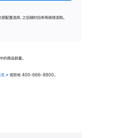
全部配置选择，之后随时回来再继续选购。
中的商品数量。
交流
(在
或致电
400-666-8800。
新
窗
口
中
打
开)