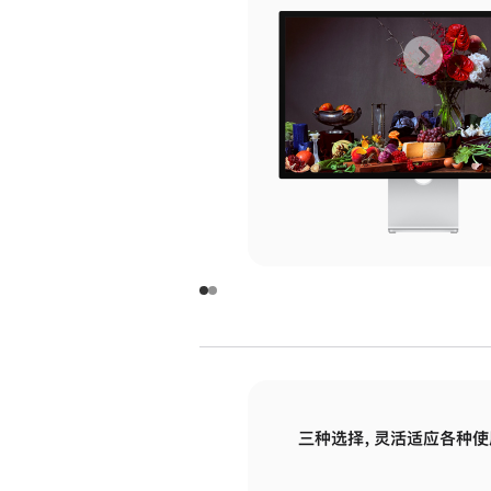
上
下
一
一
张
张
图
图
库
库
图
图
片
片
-
-
玻
玻
璃
璃
三种选择，灵活适应各种使
面
面
板
板