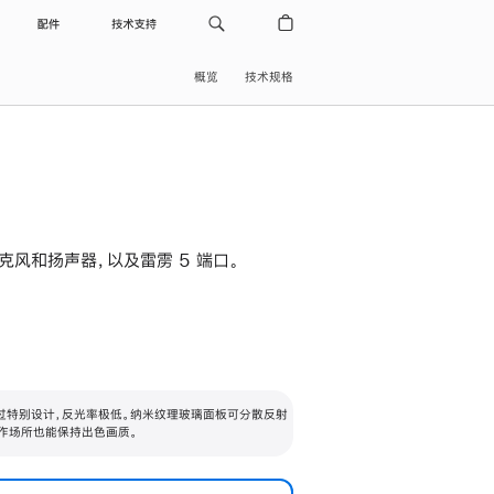
配件
技术支持
概览
技术规格
级麦克风和扬声器，以及雷雳 5 端口。
过特别设计，反光率极低。纳米纹理玻璃面板可分散反射
作场所也能保持出色画质。