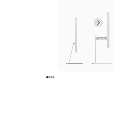
上
下
一
一
张
张
图
图
库
库
图
图
片
片
-
-
支
支
架
架