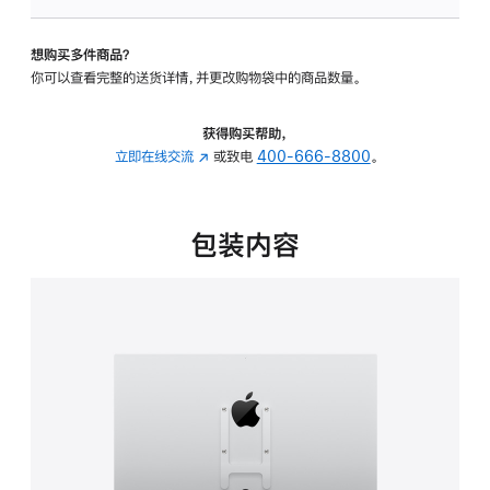
VESA
支
想购买多件商品？
架
你可以查看完整的送货详情，并更改购物袋中的商品数量。
转
换
器
获得购买帮助，
的
立即在线交流
(在
或致电
400-666-8800
。
分
新
期
窗
付
口
包装内容
款
中
选
打
项)
开)