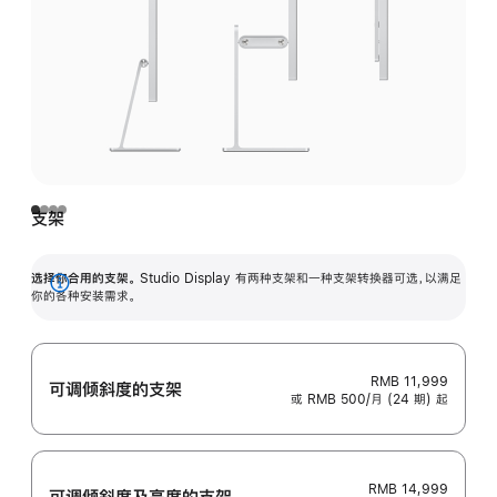
支架
选择你合用的支架。
Studio Display 有两种支架和一种支架转换器可选，以满足
展
你的各种安装需求。
开
RMB 11,999
可调倾斜度的支架
或 RMB 500/月 (24 期) 起
RMB 14,999
可调倾斜度及高‍度的支‍架