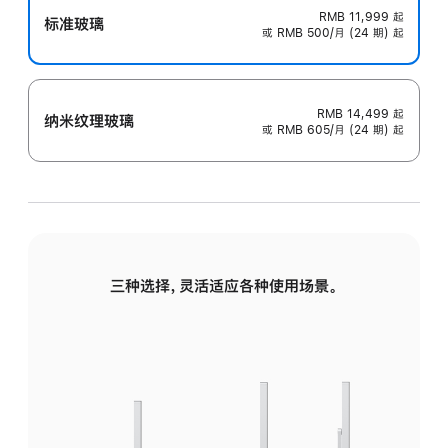
RMB 11,999
起
标准玻璃
或 RMB 500/月 (24 期) 起
RMB 14,499
起
纳米纹理玻璃
或 RMB 605/月 (24 期) 起
三种选择，灵活适应各种使用场景。
标