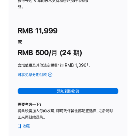
务
获得长达 3 年的技术支持和意外损坏保修服
务。
计
划
(适
RMB 11,999
用
于
或
Studio
RMB 500/月 (24 期)
Display
含增值税及其他法定税费
：约 RMB 1,390
脚
‡。
注
可享免息分期付款
(Studio
Display
-
添加到购物袋
标
准
需要考虑一下？
玻
将此设备加入你的收藏，即可先保留全部配置选择，之后随时
璃
回来再继续选购。
面
板
收藏
-