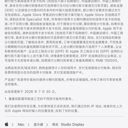
期付款方案由信用卡发卡机构 (包括但不限于招商银行、中国建设银行、中国工商银行
等，具体支持分期付款服务的可选择银行及对应分期付款方案请见付款页面)、蚂蚁金服
(花呗) 以及微信分付面向符合条件的中国大陆居民提供。部分银行会要求你通过支付
宝完成购买。Apple Store 零售店的分期付款方案可能与 Apple Store 在线商店不
同，请到店咨询 Specialist 专家。所有银行信用卡分期均需经你的信用卡发卡机构批
准；对于花呗分期，需经蚂蚁金服批准；对于微信分付分期，需经微信分付批准。如果你选
择的分期付款方案未获得信用卡发卡机构、蚂蚁金服或微信分付的批准，Apple 将不会
被告知原因。请参阅信用卡发卡机构 (包括但不限于招商银行、中国建设银行、中国工商
银行等，具体支持分期付款服务的可选择银行请见付款页面) 网站、支付宝网站和微信
分付服务页面，了解相关条件、费用和收费。订单可能需要满足特定金额要求，不同免息
分期期数对应的最低限额可能有所不同。上述分期付款服务只适用于个人消费者。企业
和教育机构客户、企业员工购买计划 (EPP) 和 Apple 员工购买计划 (EPP) 适用的分
期付款方案可能与上述方案不同，详情请参见教育商店、EPP 在线商店和企业商店。公
司信用卡无资格申请分期。招商银行分期付款单笔订单最高限额为 RMB 150000。
当商品有货并/或发货时，购物金额将计入你的信用卡、支付宝或微信分付账单。相关财
务费用将显示在你的信用卡对账单、支付宝或微信账户中。
产品按广告宣传价或标价提供分期付款服务。价格包含增值税。所有订单均可享受免费
送货服务。
此信息更新于 2026 年 7 月 30 日。
1. 重量依配置和制造工艺的不同而可能有所差异。
我们会使用你所在位置，为你更快显示送货选项。我们通过你的 IP 地址，或者你在上次
访问 Apple 网站时输入的位置信息，找到了你的位置。
Mac
显示器
购买 Studio Display