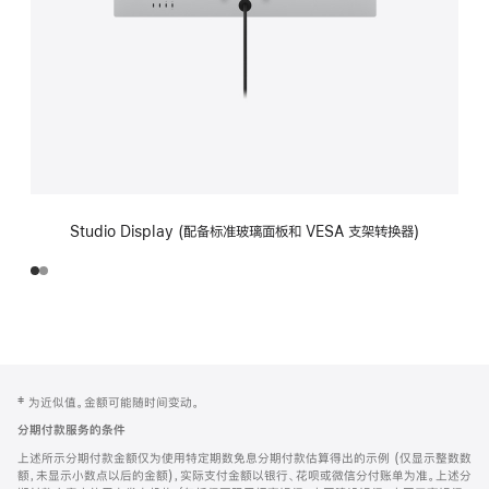
Studio Display (配备标准玻璃面板和 VESA 支架转换器)
网
脚
‡ 为近似值。金额可能随时间变动。
注
页
分期付款服务的条件
页
上述所示分期付款金额仅为使用特定期数免息分期付款估算得出的示例 (仅显示整数数
脚
额，未显示小数点以后的金额)，实际支付金额以银行、花呗或微信分付账单为准。上述分