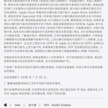
期付款方案由信用卡发卡机构 (包括但不限于招商银行、中国建设银行、中国工商银行
等，具体支持分期付款服务的可选择银行及对应分期付款方案请见付款页面)、蚂蚁金服
(花呗) 以及微信分付面向符合条件的中国大陆居民提供。部分银行会要求你通过支付
宝完成购买。Apple Store 零售店的分期付款方案可能与 Apple Store 在线商店不
同，请到店咨询 Specialist 专家。所有银行信用卡分期均需经你的信用卡发卡机构批
准；对于花呗分期，需经蚂蚁金服批准；对于微信分付分期，需经微信分付批准。如果你选
择的分期付款方案未获得信用卡发卡机构、蚂蚁金服或微信分付的批准，Apple 将不会
被告知原因。请参阅信用卡发卡机构 (包括但不限于招商银行、中国建设银行、中国工商
银行等，具体支持分期付款服务的可选择银行请见付款页面) 网站、支付宝网站和微信
分付服务页面，了解相关条件、费用和收费。订单可能需要满足特定金额要求，不同免息
分期期数对应的最低限额可能有所不同。上述分期付款服务只适用于个人消费者。企业
和教育机构客户、企业员工购买计划 (EPP) 和 Apple 员工购买计划 (EPP) 适用的分
期付款方案可能与上述方案不同，详情请参见教育商店、EPP 在线商店和企业商店。公
司信用卡无资格申请分期。招商银行分期付款单笔订单最高限额为 RMB 150000。
当商品有货并/或发货时，购物金额将计入你的信用卡、支付宝或微信分付账单。相关财
务费用将显示在你的信用卡对账单、支付宝或微信账户中。
产品按广告宣传价或标价提供分期付款服务。价格包含增值税。所有订单均可享受免费
送货服务。
此信息更新于 2026 年 7 月 30 日。
1. 重量依配置和制造工艺的不同而可能有所差异。
我们会使用你所在位置，为你更快显示送货选项。我们通过你的 IP 地址，或者你在上次
访问 Apple 网站时输入的位置信息，找到了你的位置。
Mac
显示器
购买 Studio Display