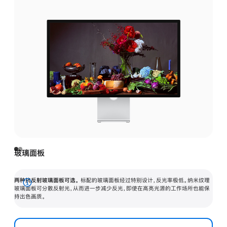
玻璃面板
两种抗反射玻璃面板可选。
标配的玻璃面板经过特别设计，反光率极低。纳米纹理
展
玻璃面板可分散反射光，从而进一步减少反光，即使在高亮光源的工作场所也能保
持出色画质。
开