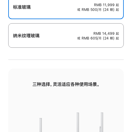
RMB 11,999
起
标准玻璃
或 RMB 500/月 (24 期) 起
RMB 14,499
起
纳米纹理玻璃
或 RMB 605/月 (24 期) 起
三种选择，灵活适应各种使用场景。
标