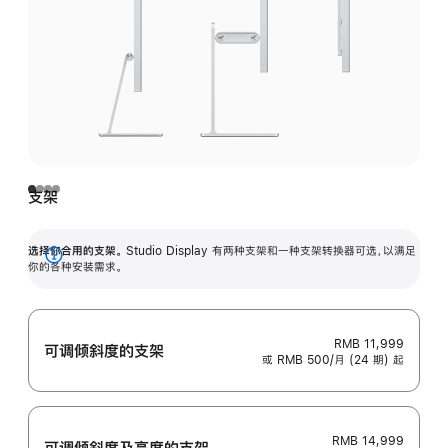
支架
选择你合用的支架。
Studio Display 有两种支架和一种支架转换器可选，以满足
展
你的各种安装需求。
开
RMB 11,999
可调倾斜度的支架
或 RMB 500/月 (24 期) 起
RMB 14,999
可调倾斜度及高‍度的支‍架