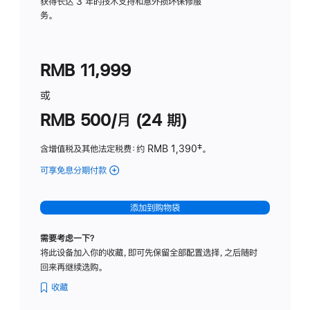
务
获得长达 3 年的技术支持和意外损坏保修服
务。
计
划
(适
RMB 11,999
用
于
或
Studio
RMB 500/月 (24 期)
Display
含增值税及其他法定税费
：约 RMB 1,390
脚
‡。
注
可享免息分期付款
(Studio
Display
-
添加到购物袋
标
准
需要考虑一下？
玻
将此设备加入你的收藏，即可先保留全部配置选择，之后随时
璃
回来再继续选购。
面
板
收藏
-