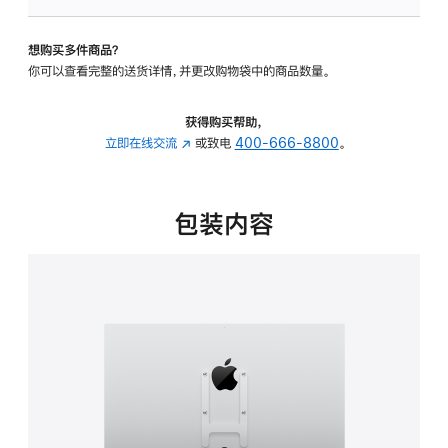
VESA
支
想购买多件商品？
架
你可以查看完整的送货详情，并更改购物袋中的商品数量。
转
换
器
获得购买帮助，
的
立即在线交流
(在
或致电
400-666-8800
。
分
新
期
窗
付
口
包装内容
款
中
选
打
项)
开)