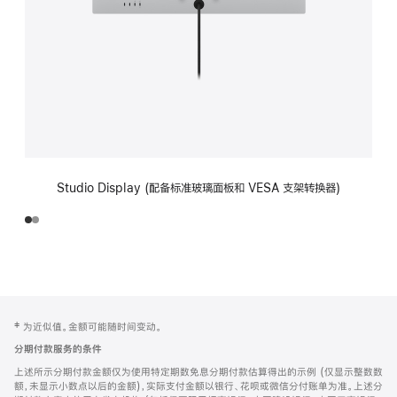
Studio Display (配备标准玻璃面板和 VESA 支架转换器)
网
脚
‡ 为近似值。金额可能随时间变动。
注
页
分期付款服务的条件
页
上述所示分期付款金额仅为使用特定期数免息分期付款估算得出的示例 (仅显示整数数
脚
额，未显示小数点以后的金额)，实际支付金额以银行、花呗或微信分付账单为准。上述分