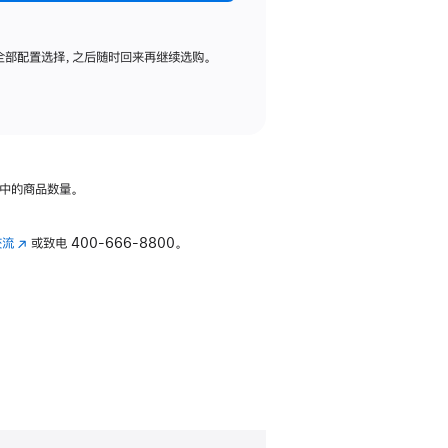
全部配置选择，之后随时回来再继续选购。
中的商品数量。
交流
(在
或致电
400-666-8800。
新
窗
口
中
打
开)