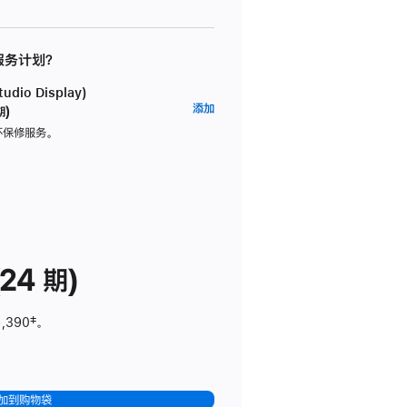
 服务计划？
dio Display)
AppleCare+
添加
期)
服
坏保修服务。
务
计
划
(适
用
于
24 期)
Studio
Display)
1,390
脚
‡。
注
加到购物袋