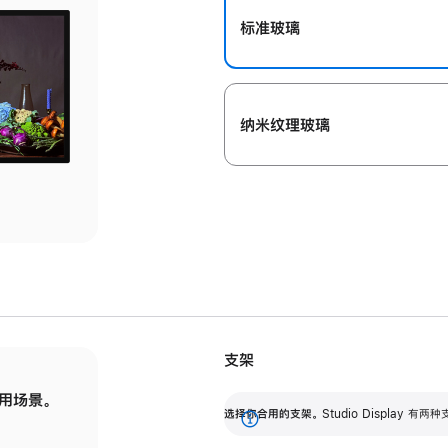
标准玻璃
纳米纹理玻璃
支架
用场景。
标配可调倾斜度的支架，提供 30 度的倾斜度
选
选择你合用的支架。
Studio Display
调节范围。
展