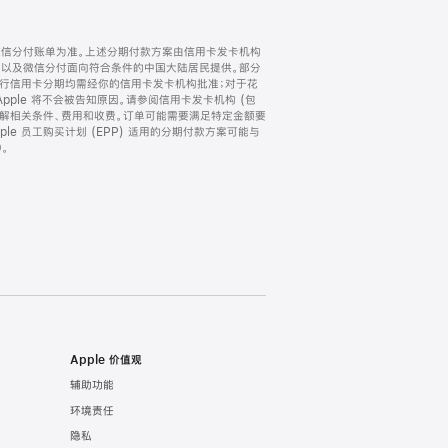
微信分付账单为准。上述分期付款方案由信用卡发卡机构
) 以及微信分付面向符合条件的中国大陆居民提供。部分
家。所有银行信用卡分期均需经你的信用卡发卡机构批准；对于花
ple 将不会被告知原因。请参阅信用卡发卡机构 (包
了解相关条件、费用和收费。订单可能需要满足特定金额要
e 员工购买计划 (EPP) 适用的分期付款方案可能与
。
Apple 价值观
辅助功能
环境责任
隐私