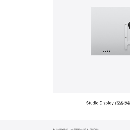
Studio Display (配
网
脚