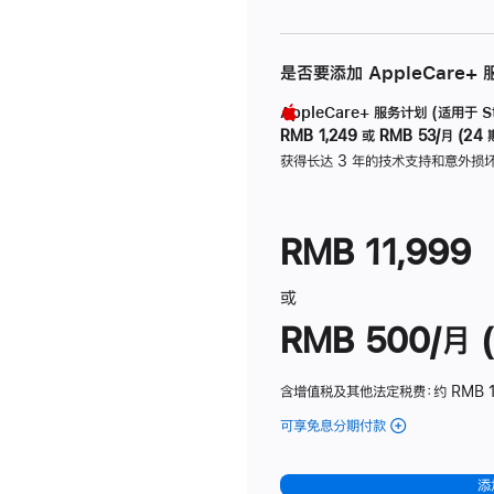
是否要添加 AppleCare+
AppleCare+ 服务计划 (适用于 Stu
RMB 1,249
或
RMB 53/月 (24 
获得长达 3 年的技术支持和意外损
RMB 11,999
或
RMB 500/月 (
含增值税及其他法定税费
：约 RMB 
可享免息分期付款
(Studio
Display
-
添