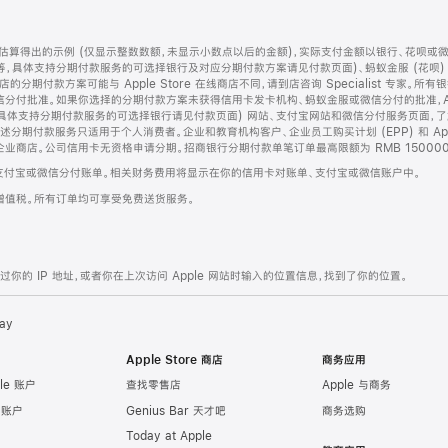
算得出的示例 (仅显示整数数额，未显示小数点以后的金额)，实际支付金额以银行、花呗或
等，具体支持分期付款服务的可选择银行及对应分期付款方案请见付款页面)、蚂蚁金服 (花呗
售店的分期付款方案可能与 Apple Store 在线商店不同，请到店咨询 Specialist 专
分付批准。如果你选择的分期付款方案未获得信用卡发卡机构、蚂蚁金服或微信分付的批准，Ap
具体支持分期付款服务的可选择银行请见付款页面) 网站、支付宝网站和微信分付服务页面，
期付款服务只适用于个人消费者。企业和教育机构客户、企业员工购买计划 (EPP) 和 Appl
企业商店。公司信用卡无资格申请分期。招商银行分期付款单笔订单最高限额为 RMB 150000
支付宝或微信分付账单。相关财务费用将显示在你的信用卡对账单、支付宝或微信账户中。
增值税。所有订单均可享受免费送货服务。
的 IP 地址，或者你在上次访问 Apple 网站时输入的位置信息，找到了你的位置。
ay
Apple Store 商店
商务应用
le 账户
查找零售店
Apple 与商务
e 账户
Genius Bar 天才吧
商务选购
Today at Apple