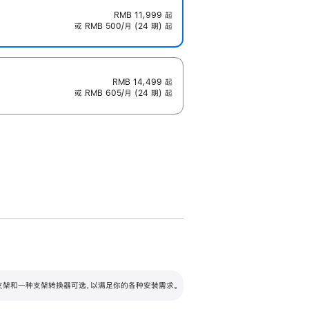
RMB 11,999
起
或 RMB 500/月 (24 期) 起
RMB 14,499
起
或 RMB 605/月 (24 期) 起
配可调倾斜度及高度的支架，额外增加 105
VESA 支架转换器
 有两种支架和一种支架转换器可选，以满足你的各种安装需求。
毫米的高度调节范围。
容的支架 (未随附)