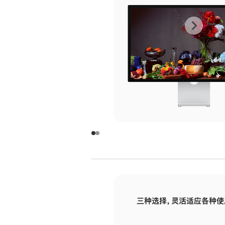
上
下
一
一
张
张
图
图
库
库
图
图
片
片
-
-
玻
玻
璃
璃
三种选择，灵活适应各种使
面
面
板
板