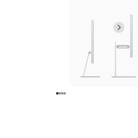
上
下
一
一
张
张
图
图
库
库
图
图
片
片
-
-
支
支
架
架