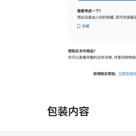
标
准
需要考虑一下？
玻
将此设备加入你的收藏，即可先保留
璃
面
收藏
板
-
VESA
想购买多件商品？
支
你可以查看完整的送货详情，并更改购物袋
架
转
换
获得购买帮助，
立即在线
器
的
分
期
付
包装内容
款
选
项)