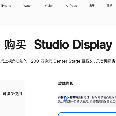
iPhone
Watch
Vision
AirPods
家居
娱乐
购买 Studio Display
桌上视角功能的 1200 万像素 Center Stage 摄像头、录音棚
玻璃面板
，可减少使用
纳米纹理玻璃面板可进一步减少反光，即使在
两种抗反射玻璃面板可选。
标配的玻璃面板经
。
有高亮光源的场所使用，也能保持出色画质。
展
光，从而进一步减少反光，即使在高亮光源的工
开