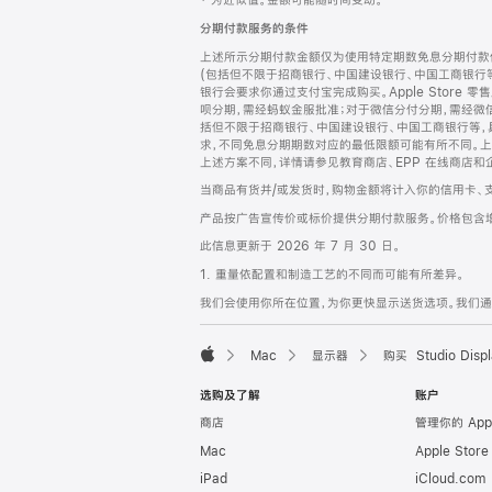
‡ 为近似值。金额可能随时间变动。
注
页
分期付款服务的条件
页
上述所示分期付款金额仅为使用特定期数免息分期付款估
脚
(包括但不限于招商银行、中国建设银行、中国工商银行
银行会要求你通过支付宝完成购买。Apple Store 零
呗分期，需经蚂蚁金服批准；对于微信分付分期，需经微信
括但不限于招商银行、中国建设银行、中国工商银行等，
求，不同免息分期期数对应的最低限额可能有所不同。上述分
上述方案不同，详情请参见教育商店、EPP 在线商店和
当商品有货并/或发货时，购物金额将计入你的信用卡、
产品按广告宣传价或标价提供分期付款服务。价格包含
此信息更新于 2026 年 7 月 30 日。
1. 重量依配置和制造工艺的不同而可能有所差异。
我们会使用你所在位置，为你更快显示送货选项。我们通过你
Mac
显示器
购买 Studio Displ
Apple
选购及了解
账户
商店
管理你的 App
Mac
Apple Stor
iPad
iCloud.com