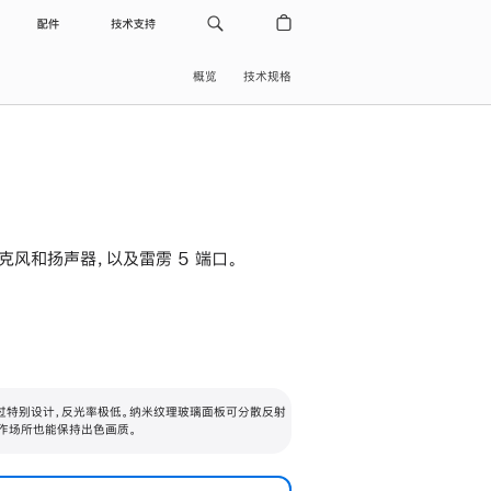
配件
技术支持
概览
技术规格
级麦克风和扬声器，以及雷雳 5 端口。
过特别设计，反光率极低。纳米纹理玻璃面板可分散反射
作场所也能保持出色画质。