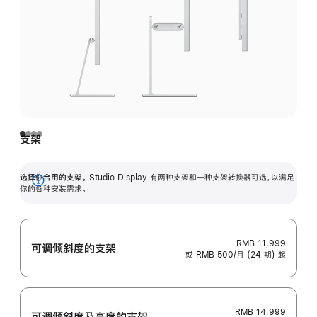
支架
选择你合用的支架。
Studio Display 有两种支架和一种支架转换器可选，以满足
展
你的各种安装需求。
开
RMB 11,999
可调倾斜度的支架
或 RMB 500/月 (24 期) 起
RMB 14,999
可调倾斜度及高‍度的支‍架