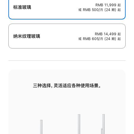
RMB 11,999
起
标准玻璃
或 RMB 500/月 (24 期) 起
RMB 14,499
起
纳米纹理玻璃
或 RMB 605/月 (24 期) 起
三种选择，灵活适应各种使用场景。
标