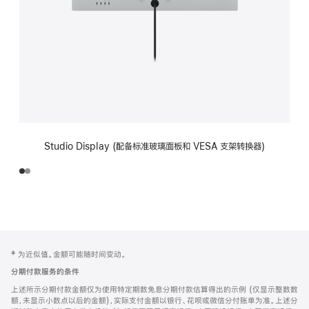
Studio Display (配备标准玻璃面板和 VESA 支架转换器)
网
脚
‡ 为近似值。金额可能随时间变动。
注
页
分期付款服务的条件
页
上述所示分期付款金额仅为使用特定期数免息分期付款估算得出的示例 (仅显示整数数
脚
额，未显示小数点以后的金额)，实际支付金额以银行、花呗或微信分付账单为准。上述分