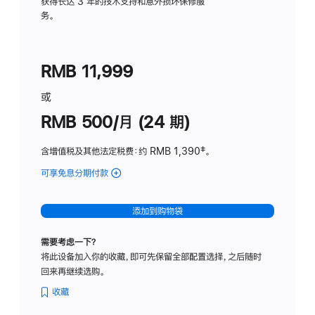
务
获得长达 3 年的技术支持和意外损坏保修服
务。
计
划
(适
RMB 11,999
用
于
或
Studio
RMB 500/月 (24 期)
Display
含增值税及其他法定税费
：约 RMB 1,390
脚
‡。
注
可享免息分期付款
(Studio
Display
-
添加到购物袋
标
准
需要考虑一下？
玻
将此设备加入你的收藏，即可先保留全部配置选择，之后随时
璃
回来再继续选购。
面
板
收藏
-