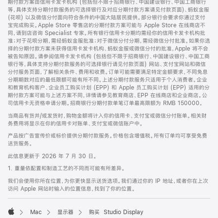
期付款方案由信用卡发卡机构 (包括但不限于招商银行、中国建设银行、中国工商银行
等，具体支持分期付款服务的可选择银行及对应分期付款方案请见付款页面)、蚂蚁金服
(花呗) 以及微信分付面向符合条件的中国大陆居民提供。部分银行会要求你通过支付
宝完成购买。Apple Store 零售店的分期付款方案可能与 Apple Store 在线商店不
同，请到店咨询 Specialist 专家。所有银行信用卡分期均需经你的信用卡发卡机构批
准；对于花呗分期，需经蚂蚁金服批准；对于微信分付分期，需经微信分付批准。如果你选
择的分期付款方案未获得信用卡发卡机构、蚂蚁金服或微信分付的批准，Apple 将不会
被告知原因。请参阅信用卡发卡机构 (包括但不限于招商银行、中国建设银行、中国工商
银行等，具体支持分期付款服务的可选择银行请见付款页面) 网站、支付宝网站和微信
分付服务页面，了解相关条件、费用和收费。订单可能需要满足特定金额要求，不同免息
分期期数对应的最低限额可能有所不同。上述分期付款服务只适用于个人消费者。企业
和教育机构客户、企业员工购买计划 (EPP) 和 Apple 员工购买计划 (EPP) 适用的分
期付款方案可能与上述方案不同，详情请参见教育商店、EPP 在线商店和企业商店。公
司信用卡无资格申请分期。招商银行分期付款单笔订单最高限额为 RMB 150000。
当商品有货并/或发货时，购物金额将计入你的信用卡、支付宝或微信分付账单。相关财
务费用将显示在你的信用卡对账单、支付宝或微信账户中。
产品按广告宣传价或标价提供分期付款服务。价格包含增值税。所有订单均可享受免费
送货服务。
此信息更新于 2026 年 7 月 30 日。
1. 重量依配置和制造工艺的不同而可能有所差异。
我们会使用你所在位置，为你更快显示送货选项。我们通过你的 IP 地址，或者你在上次
访问 Apple 网站时输入的位置信息，找到了你的位置。
Mac
显示器
购买 Studio Display