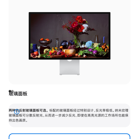
玻璃面板
两种抗反射玻璃面板可选。
标配的玻璃面板经过特别设计，反光率极低。纳米纹理
展
玻璃面板可分散反射光，从而进一步减少反光，即使在高亮光源的工作场所也能保
持出色画质。
开