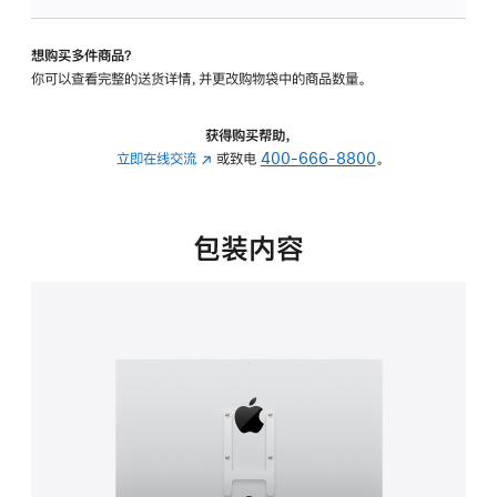
VESA
支
想购买多件商品？
架
你可以查看完整的送货详情，并更改购物袋中的商品数量。
转
换
器
获得购买帮助，
的
立即在线交流
(在
或致电
400-666-8800
。
分
新
期
窗
付
口
包装内容
款
中
选
打
项)
开)