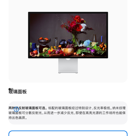
玻璃面板
两种抗反射玻璃面板可选。
标配的玻璃面板经过特别设计，反光率极低。纳米纹理
展
玻璃面板可分散反射光，从而进一步减少反光，即使在高亮光源的工作场所也能保
持出色画质。
开