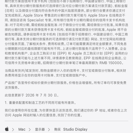
期付款方案由信用卡发卡机构 (包括但不限于招商银行、中国建设银行、中国工商银行
等，具体支持分期付款服务的可选择银行及对应分期付款方案请见付款页面)、蚂蚁金服
(花呗) 以及微信分付面向符合条件的中国大陆居民提供。部分银行会要求你通过支付
宝完成购买。Apple Store 零售店的分期付款方案可能与 Apple Store 在线商店不
同，请到店咨询 Specialist 专家。所有银行信用卡分期均需经你的信用卡发卡机构批
准；对于花呗分期，需经蚂蚁金服批准；对于微信分付分期，需经微信分付批准。如果你选
择的分期付款方案未获得信用卡发卡机构、蚂蚁金服或微信分付的批准，Apple 将不会
被告知原因。请参阅信用卡发卡机构 (包括但不限于招商银行、中国建设银行、中国工商
银行等，具体支持分期付款服务的可选择银行请见付款页面) 网站、支付宝网站和微信
分付服务页面，了解相关条件、费用和收费。订单可能需要满足特定金额要求，不同免息
分期期数对应的最低限额可能有所不同。上述分期付款服务只适用于个人消费者。企业
和教育机构客户、企业员工购买计划 (EPP) 和 Apple 员工购买计划 (EPP) 适用的分
期付款方案可能与上述方案不同，详情请参见教育商店、EPP 在线商店和企业商店。公
司信用卡无资格申请分期。招商银行分期付款单笔订单最高限额为 RMB 150000。
当商品有货并/或发货时，购物金额将计入你的信用卡、支付宝或微信分付账单。相关财
务费用将显示在你的信用卡对账单、支付宝或微信账户中。
产品按广告宣传价或标价提供分期付款服务。价格包含增值税。所有订单均可享受免费
送货服务。
此信息更新于 2026 年 7 月 30 日。
1. 重量依配置和制造工艺的不同而可能有所差异。
我们会使用你所在位置，为你更快显示送货选项。我们通过你的 IP 地址，或者你在上次
访问 Apple 网站时输入的位置信息，找到了你的位置。
Mac
显示器
购买 Studio Display