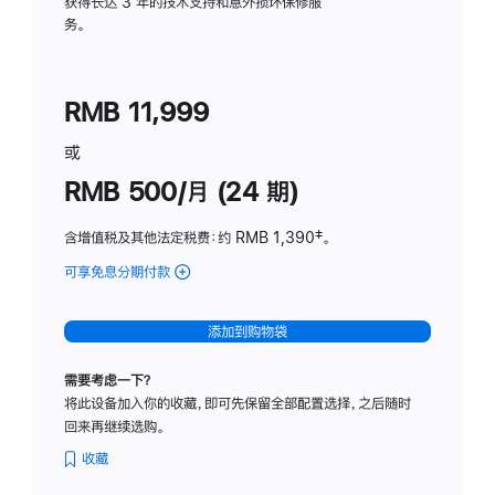
务
获得长达 3 年的技术支持和意外损坏保修服
务。
计
划
(适
RMB 11,999
用
于
或
Studio
RMB 500/月 (24 期)
Display
含增值税及其他法定税费
：约 RMB 1,390
脚
‡。
注
可享免息分期付款
(Studio
Display
-
添加到购物袋
标
准
需要考虑一下？
玻
将此设备加入你的收藏，即可先保留全部配置选择，之后随时
璃
回来再继续选购。
面
板
收藏
-