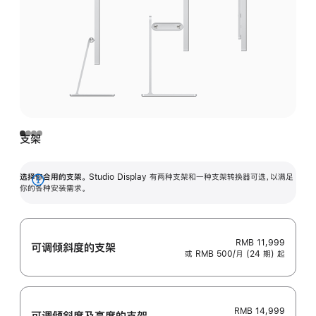
支架
选择你合用的支架。
Studio Display 有两种支架和一种支架转换器可选，以满足
展
你的各种安装需求。
开
RMB 11,999
可调倾斜度的支架
或 RMB 500/月 (24 期) 起
RMB 14,999
可调倾斜度及高‍度的支‍架