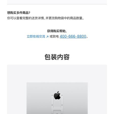
VESA
支
想购买多件商品？
架
你可以查看完整的送货详情，并更改购物袋中的商品数量。
转
换
器
获得购买帮助，
的
立即在线交流
(在
或致电
400-666-8800
。
分
新
期
窗
付
口
包装内容
款
中
选
打
项)
开)