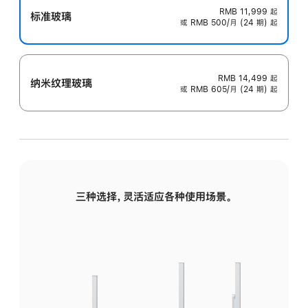
RMB 11,999
起
标准玻璃
或 RMB 500/月 (24 期) 起
RMB 14,499
起
纳米纹理玻璃
或 RMB 605/月 (24 期) 起
三种选择，灵活适应各种使用场景。
标