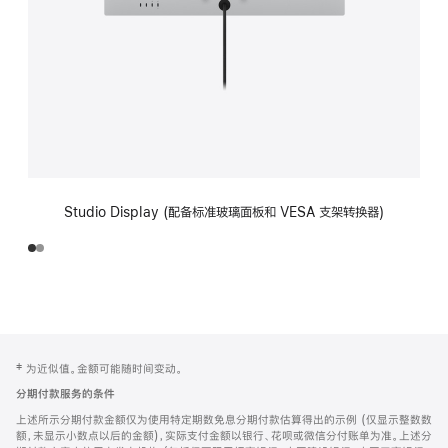
Studio Display (配备标准玻璃面板和 VESA 支架转换器)
网
脚
‡ 为近似值。金额可能随时间变动。
注
页
分期付款服务的条件
页
上述所示分期付款金额仅为使用特定期数免息分期付款估算得出的示例 (仅显示整数数
脚
额，未显示小数点以后的金额)，实际支付金额以银行、花呗或微信分付账单为准。上述分