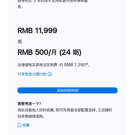
务
获得长达 3 年的技术支持和意外损坏保修服
务。
计
划
(适
RMB 11,999
用
于
或
Studio
RMB 500/月 (24 期)
Display
含增值税及其他法定税费
：约 RMB 1,390
脚
‡。
注
可享免息分期付款
(Studio
Display
-
添加到购物袋
标
准
需要考虑一下？
玻
将此设备加入你的收藏，即可先保留全部配置选择，之后随时
璃
回来再继续选购。
面
板
收藏
-