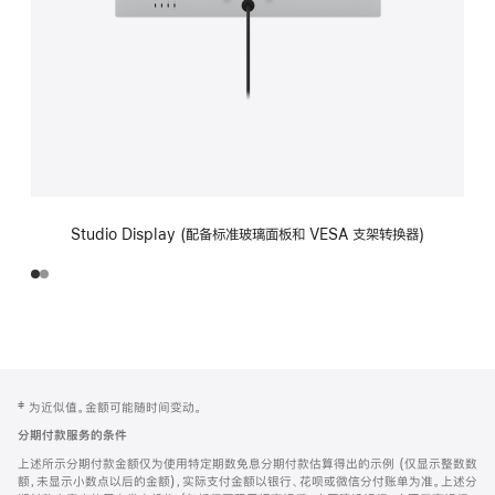
Studio Display (配备标准玻璃面板和 VESA 支架转换器)
网
脚
‡ 为近似值。金额可能随时间变动。
注
页
分期付款服务的条件
页
上述所示分期付款金额仅为使用特定期数免息分期付款估算得出的示例 (仅显示整数数
脚
额，未显示小数点以后的金额)，实际支付金额以银行、花呗或微信分付账单为准。上述分