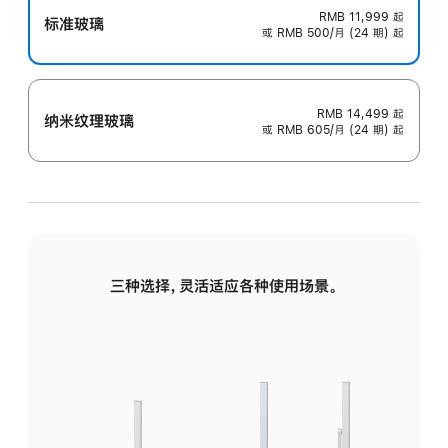
RMB 11,999
起
标准玻璃
或 RMB 500/月 (24 期) 起
RMB 14,499
起
纳米纹理玻璃
或 RMB 605/月 (24 期) 起
三种选择，灵活适应各种使用场景。
标