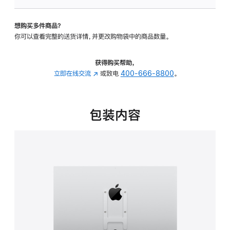
VESA
支
想购买多件商品？
架
你可以查看完整的送货详情，并更改购物袋中的商品数量。
转
换
器
获得购买帮助，
的
立即在线交流
(在
或致电
400-666-8800
。
分
新
期
窗
付
口
包装内容
款
中
选
打
项)
开)