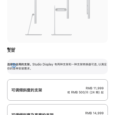
支架
选择你合用的支架。
Studio Display 有两种支架和一种支架转换器可选，以满足
展
你的各种安装需求。
开
RMB 11,999
可调倾斜度的支架
或 RMB 500/月 (24 期) 起
RMB 14,999
可调倾斜度及高‍度的支‍架