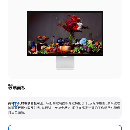
玻璃面板
两种抗反射玻璃面板可选。
标配的玻璃面板经过特别设计，反光率极低。纳米纹理
展
玻璃面板可分散反射光，从而进一步减少反光，即使在高亮光源的工作场所也能保
持出色画质。
开