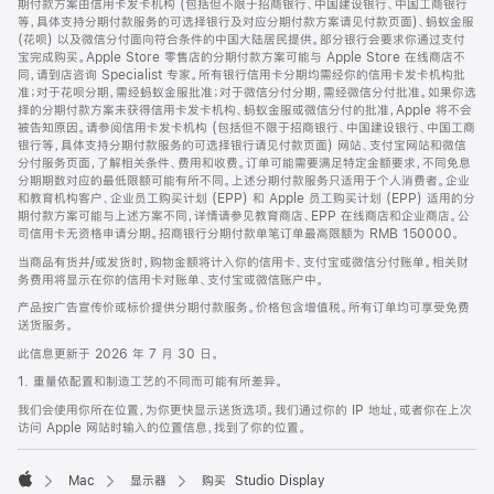
期付款方案由信用卡发卡机构 (包括但不限于招商银行、中国建设银行、中国工商银行
等，具体支持分期付款服务的可选择银行及对应分期付款方案请见付款页面)、蚂蚁金服
(花呗) 以及微信分付面向符合条件的中国大陆居民提供。部分银行会要求你通过支付
宝完成购买。Apple Store 零售店的分期付款方案可能与 Apple Store 在线商店不
同，请到店咨询 Specialist 专家。所有银行信用卡分期均需经你的信用卡发卡机构批
准；对于花呗分期，需经蚂蚁金服批准；对于微信分付分期，需经微信分付批准。如果你选
择的分期付款方案未获得信用卡发卡机构、蚂蚁金服或微信分付的批准，Apple 将不会
被告知原因。请参阅信用卡发卡机构 (包括但不限于招商银行、中国建设银行、中国工商
银行等，具体支持分期付款服务的可选择银行请见付款页面) 网站、支付宝网站和微信
分付服务页面，了解相关条件、费用和收费。订单可能需要满足特定金额要求，不同免息
分期期数对应的最低限额可能有所不同。上述分期付款服务只适用于个人消费者。企业
和教育机构客户、企业员工购买计划 (EPP) 和 Apple 员工购买计划 (EPP) 适用的分
期付款方案可能与上述方案不同，详情请参见教育商店、EPP 在线商店和企业商店。公
司信用卡无资格申请分期。招商银行分期付款单笔订单最高限额为 RMB 150000。
当商品有货并/或发货时，购物金额将计入你的信用卡、支付宝或微信分付账单。相关财
务费用将显示在你的信用卡对账单、支付宝或微信账户中。
产品按广告宣传价或标价提供分期付款服务。价格包含增值税。所有订单均可享受免费
送货服务。
此信息更新于 2026 年 7 月 30 日。
1. 重量依配置和制造工艺的不同而可能有所差异。
我们会使用你所在位置，为你更快显示送货选项。我们通过你的 IP 地址，或者你在上次
访问 Apple 网站时输入的位置信息，找到了你的位置。
Mac
显示器
购买 Studio Display