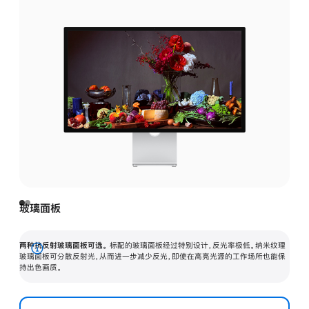
玻璃面板
两种抗反射玻璃面板可选。
标配的玻璃面板经过特别设计，反光率极低。纳米纹理
展
玻璃面板可分散反射光，从而进一步减少反光，即使在高亮光源的工作场所也能保
持出色画质。
开