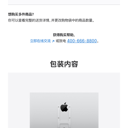
VESA
支
想购买多件商品？
架
你可以查看完整的送货详情，并更改购物袋中的商品数量。
转
换
器
获得购买帮助，
的
立即在线交流
(在
或致电
400-666-8800
。
分
新
期
窗
付
口
包装内容
款
中
选
打
项)
开)