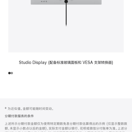
Studio Display (配备标准玻璃面板和 VESA 支架转换器)
网
脚
‡ 为近似值。金额可能随时间变动。
注
页
分期付款服务的条件
页
上述所示分期付款金额仅为使用特定期数免息分期付款估算得出的示例 (仅显示整数数
脚
额，未显示小数点以后的金额)，实际支付金额以银行、花呗或微信分付账单为准。上述分