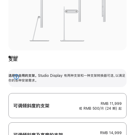
支架
选择你合用的支架。
Studio Display 有两种支架和一种支架转换器可选，以满足
展
你的各种安装需求。
开
RMB 11,999
可调倾斜度的支架
或 RMB 500/月 (24 期) 起
RMB 14,999
可调倾斜度及高‍度的支‍架