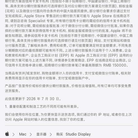
期付款方案由信用卡发卡机构 (包括但不限于招商银行、中国建设银行、中国工商银行
等，具体支持分期付款服务的可选择银行及对应分期付款方案请见付款页面)、蚂蚁金服
(花呗) 以及微信分付面向符合条件的中国大陆居民提供。部分银行会要求你通过支付
宝完成购买。Apple Store 零售店的分期付款方案可能与 Apple Store 在线商店不
同，请到店咨询 Specialist 专家。所有银行信用卡分期均需经你的信用卡发卡机构批
准；对于花呗分期，需经蚂蚁金服批准；对于微信分付分期，需经微信分付批准。如果你选
择的分期付款方案未获得信用卡发卡机构、蚂蚁金服或微信分付的批准，Apple 将不会
被告知原因。请参阅信用卡发卡机构 (包括但不限于招商银行、中国建设银行、中国工商
银行等，具体支持分期付款服务的可选择银行请见付款页面) 网站、支付宝网站和微信
分付服务页面，了解相关条件、费用和收费。订单可能需要满足特定金额要求，不同免息
分期期数对应的最低限额可能有所不同。上述分期付款服务只适用于个人消费者。企业
和教育机构客户、企业员工购买计划 (EPP) 和 Apple 员工购买计划 (EPP) 适用的分
期付款方案可能与上述方案不同，详情请参见教育商店、EPP 在线商店和企业商店。公
司信用卡无资格申请分期。招商银行分期付款单笔订单最高限额为 RMB 150000。
当商品有货并/或发货时，购物金额将计入你的信用卡、支付宝或微信分付账单。相关财
务费用将显示在你的信用卡对账单、支付宝或微信账户中。
产品按广告宣传价或标价提供分期付款服务。价格包含增值税。所有订单均可享受免费
送货服务。
此信息更新于 2026 年 7 月 30 日。
1. 重量依配置和制造工艺的不同而可能有所差异。
我们会使用你所在位置，为你更快显示送货选项。我们通过你的 IP 地址，或者你在上次
访问 Apple 网站时输入的位置信息，找到了你的位置。
Mac
显示器
购买 Studio Display