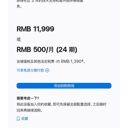
务
获得长达 3 年的技术支持和意外损坏保修服
务。
计
划
(适
RMB 11,999
用
于
或
Studio
RMB 500/月 (24 期)
Display
含增值税及其他法定税费
：约 RMB 1,390
脚
‡。
注
可享免息分期付款
(Studio
Display
-
添加到购物袋
标
准
需要考虑一下？
玻
将此设备加入你的收藏，即可先保留全部配置选择，之后随时
璃
回来再继续选购。
面
板
收藏
-