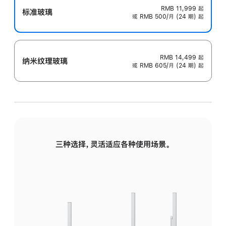
RMB 11,999
起
标准玻璃
或 RMB 500/月 (24 期) 起
RMB 14,499
起
纳米纹理玻璃
或 RMB 605/月 (24 期) 起
三种选择，灵活适应各种使用场景。
标