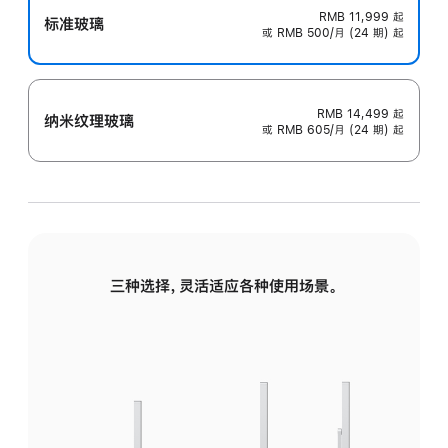
RMB 11,999
起
标准玻璃
或 RMB 500/月 (24 期) 起
RMB 14,499
起
纳米纹理玻璃
或 RMB 605/月 (24 期) 起
三种选择，灵活适应各种使用场景。
标