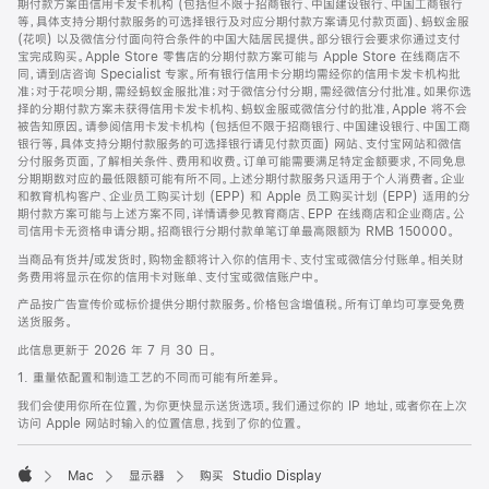
期付款方案由信用卡发卡机构 (包括但不限于招商银行、中国建设银行、中国工商银行
等，具体支持分期付款服务的可选择银行及对应分期付款方案请见付款页面)、蚂蚁金服
(花呗) 以及微信分付面向符合条件的中国大陆居民提供。部分银行会要求你通过支付
宝完成购买。Apple Store 零售店的分期付款方案可能与 Apple Store 在线商店不
同，请到店咨询 Specialist 专家。所有银行信用卡分期均需经你的信用卡发卡机构批
准；对于花呗分期，需经蚂蚁金服批准；对于微信分付分期，需经微信分付批准。如果你选
择的分期付款方案未获得信用卡发卡机构、蚂蚁金服或微信分付的批准，Apple 将不会
被告知原因。请参阅信用卡发卡机构 (包括但不限于招商银行、中国建设银行、中国工商
银行等，具体支持分期付款服务的可选择银行请见付款页面) 网站、支付宝网站和微信
分付服务页面，了解相关条件、费用和收费。订单可能需要满足特定金额要求，不同免息
分期期数对应的最低限额可能有所不同。上述分期付款服务只适用于个人消费者。企业
和教育机构客户、企业员工购买计划 (EPP) 和 Apple 员工购买计划 (EPP) 适用的分
期付款方案可能与上述方案不同，详情请参见教育商店、EPP 在线商店和企业商店。公
司信用卡无资格申请分期。招商银行分期付款单笔订单最高限额为 RMB 150000。
当商品有货并/或发货时，购物金额将计入你的信用卡、支付宝或微信分付账单。相关财
务费用将显示在你的信用卡对账单、支付宝或微信账户中。
产品按广告宣传价或标价提供分期付款服务。价格包含增值税。所有订单均可享受免费
送货服务。
此信息更新于 2026 年 7 月 30 日。
1. 重量依配置和制造工艺的不同而可能有所差异。
我们会使用你所在位置，为你更快显示送货选项。我们通过你的 IP 地址，或者你在上次
访问 Apple 网站时输入的位置信息，找到了你的位置。
Mac
显示器
购买 Studio Display