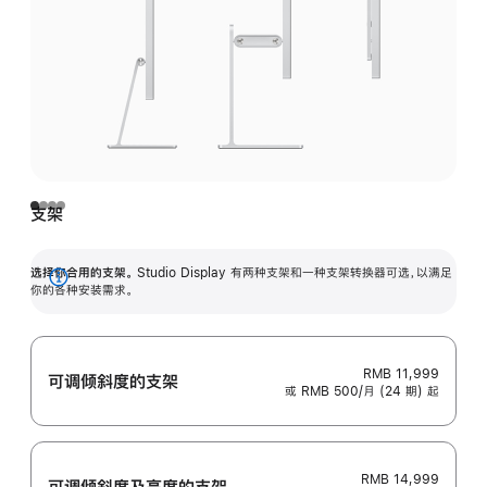
支架
选择你合用的支架。
Studio Display 有两种支架和一种支架转换器可选，以满足
展
你的各种安装需求。
开
RMB 11,999
可调倾斜度的支架
或 RMB 500/月 (24 期) 起
RMB 14,999
可调倾斜度及高‍度的支‍架