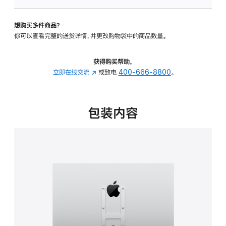
VESA
支
想购买多件商品？
架
你可以查看完整的送货详情，并更改购物袋中的商品数量。
转
换
器
获得购买帮助，
的
立即在线交流
(在
或致电
400-666-8800
。
分
新
期
窗
付
口
包装内容
款
中
选
打
项)
开)