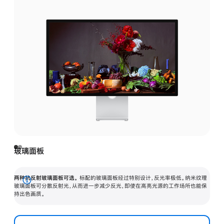
玻璃面板
两种抗反射玻璃面板可选。
标配的玻璃面板经过特别设计，反光率极低。纳米纹理
展
玻璃面板可分散反射光，从而进一步减少反光，即使在高亮光源的工作场所也能保
持出色画质。
开