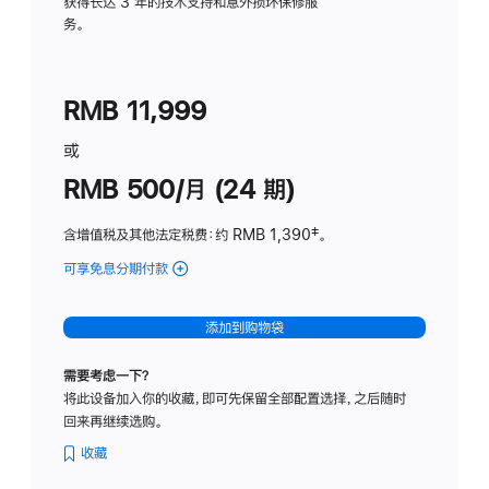
务
获得长达 3 年的技术支持和意外损坏保修服
务。
计
划
(适
RMB 11,999
用
于
或
Studio
RMB 500/月 (24 期)
Display
含增值税及其他法定税费
：约 RMB 1,390
脚
‡。
注
可享免息分期付款
(Studio
Display
-
添加到购物袋
标
准
需要考虑一下？
玻
将此设备加入你的收藏，即可先保留全部配置选择，之后随时
璃
回来再继续选购。
面
板
收藏
-