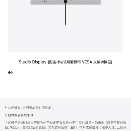
Studio Display (配备标准玻璃面板和 VESA 支架转换器)
网
脚
‡ 为近似值。金额可能随时间变动。
注
页
分期付款服务的条件
页
上述所示分期付款金额仅为使用特定期数免息分期付款估算得出的示例 (仅显示整数数
脚
额，未显示小数点以后的金额)，实际支付金额以银行、花呗或微信分付账单为准。上述分