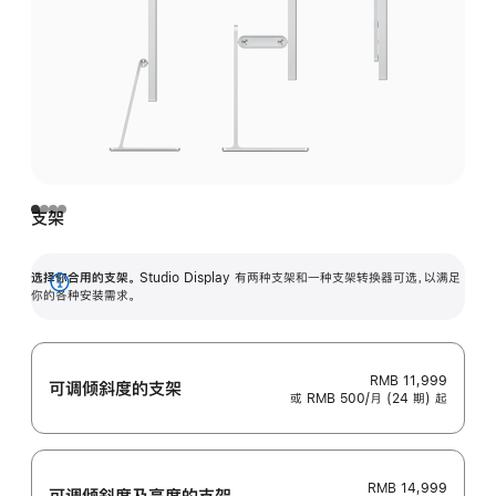
支架
选择你合用的支架。
Studio Display 有两种支架和一种支架转换器可选，以满足
展
你的各种安装需求。
开
RMB 11,999
可调倾斜度的支架
或 RMB 500/月 (24 期) 起
RMB 14,999
可调倾斜度及高‍度的支‍架