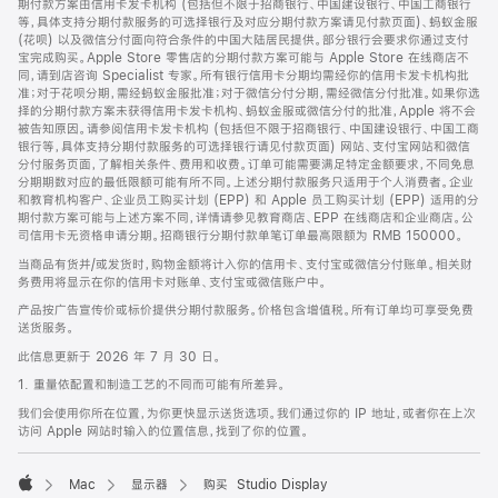
期付款方案由信用卡发卡机构 (包括但不限于招商银行、中国建设银行、中国工商银行
等，具体支持分期付款服务的可选择银行及对应分期付款方案请见付款页面)、蚂蚁金服
(花呗) 以及微信分付面向符合条件的中国大陆居民提供。部分银行会要求你通过支付
宝完成购买。Apple Store 零售店的分期付款方案可能与 Apple Store 在线商店不
同，请到店咨询 Specialist 专家。所有银行信用卡分期均需经你的信用卡发卡机构批
准；对于花呗分期，需经蚂蚁金服批准；对于微信分付分期，需经微信分付批准。如果你选
择的分期付款方案未获得信用卡发卡机构、蚂蚁金服或微信分付的批准，Apple 将不会
被告知原因。请参阅信用卡发卡机构 (包括但不限于招商银行、中国建设银行、中国工商
银行等，具体支持分期付款服务的可选择银行请见付款页面) 网站、支付宝网站和微信
分付服务页面，了解相关条件、费用和收费。订单可能需要满足特定金额要求，不同免息
分期期数对应的最低限额可能有所不同。上述分期付款服务只适用于个人消费者。企业
和教育机构客户、企业员工购买计划 (EPP) 和 Apple 员工购买计划 (EPP) 适用的分
期付款方案可能与上述方案不同，详情请参见教育商店、EPP 在线商店和企业商店。公
司信用卡无资格申请分期。招商银行分期付款单笔订单最高限额为 RMB 150000。
当商品有货并/或发货时，购物金额将计入你的信用卡、支付宝或微信分付账单。相关财
务费用将显示在你的信用卡对账单、支付宝或微信账户中。
产品按广告宣传价或标价提供分期付款服务。价格包含增值税。所有订单均可享受免费
送货服务。
此信息更新于 2026 年 7 月 30 日。
1. 重量依配置和制造工艺的不同而可能有所差异。
我们会使用你所在位置，为你更快显示送货选项。我们通过你的 IP 地址，或者你在上次
访问 Apple 网站时输入的位置信息，找到了你的位置。
Mac
显示器
购买 Studio Display