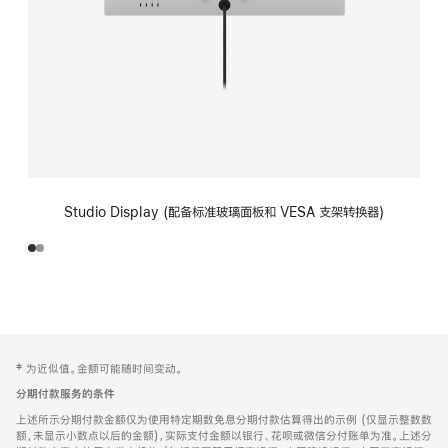
Studio Display (配备标准玻璃面板和 VESA 支架转换器)
网
脚
‡ 为近似值。金额可能随时间变动。
注
页
分期付款服务的条件
页
上述所示分期付款金额仅为使用特定期数免息分期付款估算得出的示例 (仅显示整数数
脚
额，未显示小数点以后的金额)，实际支付金额以银行、花呗或微信分付账单为准。上述分