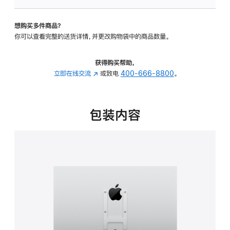
VESA
支
想购买多件商品？
架
你可以查看完整的送货详情，并更改购物袋中的商品数量。
转
换
器
获得购买帮助，
的
立即在线交流
(在
或致电
400-666-8800
。
分
新
期
窗
付
口
包装内容
款
中
选
打
项)
开)