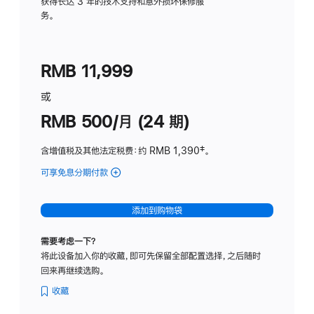
务
获得长达 3 年的技术支持和意外损坏保修服
务。
计
划
(适
RMB 11,999
用
于
或
Studio
RMB 500/月 (24 期)
Display
含增值税及其他法定税费
：约 RMB 1,390
脚
‡。
注
可享免息分期付款
(Studio
Display
-
添加到购物袋
标
准
需要考虑一下？
玻
将此设备加入你的收藏，即可先保留全部配置选择，之后随时
璃
回来再继续选购。
面
板
收藏
-