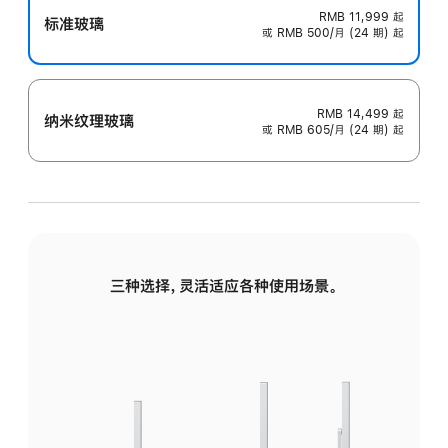
RMB 11,999
起
标准玻璃
或 RMB 500/月 (24 期) 起
RMB 14,499
起
纳米纹理玻璃
或 RMB 605/月 (24 期) 起
三种选择，灵活适应各种使用场景。
标