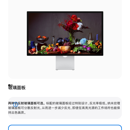
玻璃面板
两种抗反射玻璃面板可选。
标配的玻璃面板经过特别设计，反光率极低。纳米纹理
展
玻璃面板可分散反射光，从而进一步减少反光，即使在高亮光源的工作场所也能保
持出色画质。
开