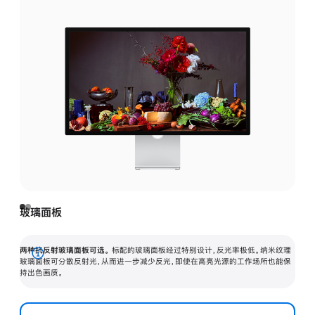
玻璃面板
两种抗反射玻璃面板可选。
标配的玻璃面板经过特别设计，反光率极低。纳米纹理
展
玻璃面板可分散反射光，从而进一步减少反光，即使在高亮光源的工作场所也能保
持出色画质。
开