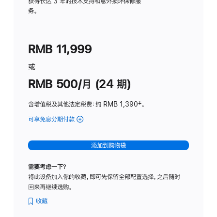
务
获得长达 3 年的技术支持和意外损坏保修服
务。
计
划
(适
RMB 11,999
用
于
或
Studio
RMB 500/月 (24 期)
Display
含增值税及其他法定税费
：约 RMB 1,390
脚
‡。
注
可享免息分期付款
(Studio
Display
-
添加到购物袋
标
准
需要考虑一下？
玻
将此设备加入你的收藏，即可先保留全部配置选择，之后随时
璃
回来再继续选购。
面
板
收藏
-