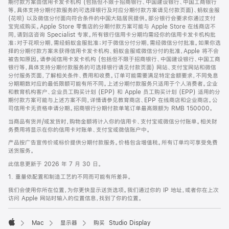
期付款方案由信用卡发卡机构 (包括但不限于招商银行、中国建设银行、中国工商银行
等，具体支持分期付款服务的可选择银行及对应分期付款方案请见付款页面)、蚂蚁金服
(花呗) 以及微信分付面向符合条件的中国大陆居民提供。部分银行会要求你通过支付
宝完成购买。Apple Store 零售店的分期付款方案可能与 Apple Store 在线商店不
同，请到店咨询 Specialist 专家。所有银行信用卡分期均需经你的信用卡发卡机构批
准；对于花呗分期，需经蚂蚁金服批准；对于微信分付分期，需经微信分付批准。如果你选
择的分期付款方案未获得信用卡发卡机构、蚂蚁金服或微信分付的批准，Apple 将不会
被告知原因。请参阅信用卡发卡机构 (包括但不限于招商银行、中国建设银行、中国工商
银行等，具体支持分期付款服务的可选择银行请见付款页面) 网站、支付宝网站和微信
分付服务页面，了解相关条件、费用和收费。订单可能需要满足特定金额要求，不同免息
分期期数对应的最低限额可能有所不同。上述分期付款服务只适用于个人消费者。企业
和教育机构客户、企业员工购买计划 (EPP) 和 Apple 员工购买计划 (EPP) 适用的分
期付款方案可能与上述方案不同，详情请参见教育商店、EPP 在线商店和企业商店。公
司信用卡无资格申请分期。招商银行分期付款单笔订单最高限额为 RMB 150000。
当商品有货并/或发货时，购物金额将计入你的信用卡、支付宝或微信分付账单。相关财
务费用将显示在你的信用卡对账单、支付宝或微信账户中。
产品按广告宣传价或标价提供分期付款服务。价格包含增值税。所有订单均可享受免费
送货服务。
此信息更新于 2026 年 7 月 30 日。
1. 重量依配置和制造工艺的不同而可能有所差异。
我们会使用你所在位置，为你更快显示送货选项。我们通过你的 IP 地址，或者你在上次
访问 Apple 网站时输入的位置信息，找到了你的位置。
Mac
显示器
购买 Studio Display