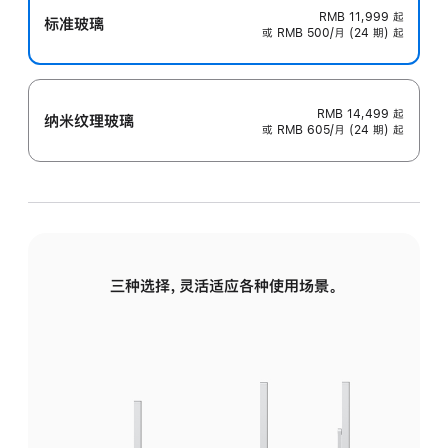
RMB 11,999
起
标准玻璃
或 RMB 500/月 (24 期) 起
RMB 14,499
起
纳米纹理玻璃
或 RMB 605/月 (24 期) 起
三种选择，灵活适应各种使用场景。
标