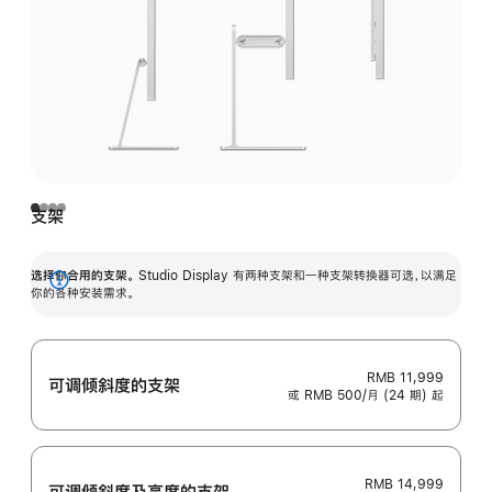
支架
选择你合用的支架。
Studio Display 有两种支架和一种支架转换器可选，以满足
展
你的各种安装需求。
开
RMB 11,999
可调倾斜度的支架
或 RMB 500/月 (24 期) 起
RMB 14,999
可调倾斜度及高‍度的支‍架