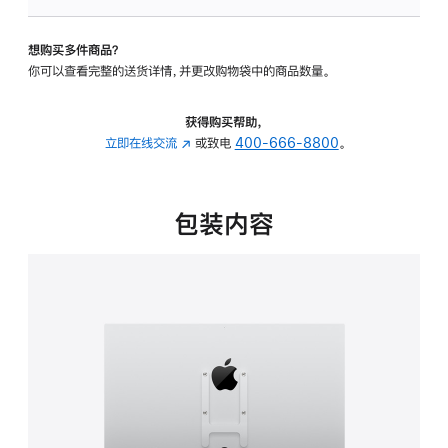
VESA
支
想购买多件商品？
架
你可以查看完整的送货详情，并更改购物袋中的商品数量。
转
换
器
获得购买帮助，
的
立即在线交流
(在
或致电
400-666-8800
。
分
新
期
窗
付
口
包装内容
款
中
选
打
项)
开)