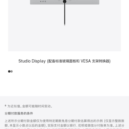
Studio Display (配备标准玻璃面板和 VESA 支架转换器)
网
脚
‡ 为近似值。金额可能随时间变动。
注
页
分期付款服务的条件
页
上述所示分期付款金额仅为使用特定期数免息分期付款估算得出的示例 (仅显示整数数
脚
额，未显示小数点以后的金额)，实际支付金额以银行、花呗或微信分付账单为准。上述分