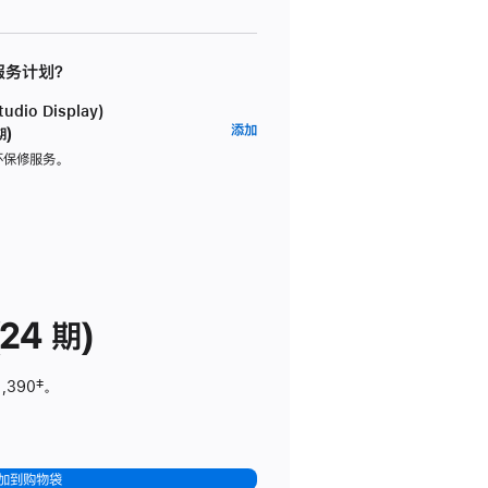
 服务计划？
dio Display)
AppleCare+
添加
期)
服
坏保修服务。
务
计
划
(适
用
于
24 期)
Studio
Display)
1,390
脚
‡。
注
加到购物袋