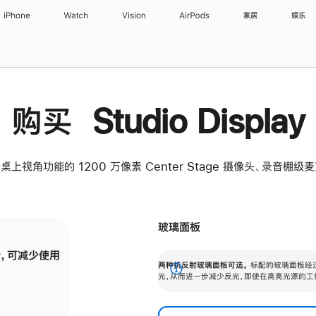
iPhone
Watch
Vision
AirPods
家居
娱乐
购买 Studio Display
桌上视角功能的 1200 万像素 Center Stage 摄像头、录音棚
玻璃面板
，可减少使用
纳米纹理玻璃面板可进一步减少反光，即使在
两种抗反射玻璃面板可选。
标配的玻璃面板经
。
有高亮光源的场所使用，也能保持出色画质。
展
光，从而进一步减少反光，即使在高亮光源的工
开