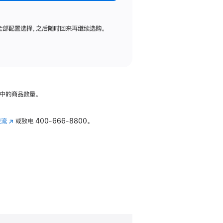
全部配置选择，之后随时回来再继续选购。
中的商品数量。
交流
(在
或致电
400-666-8800。
新
窗
口
中
打
开)