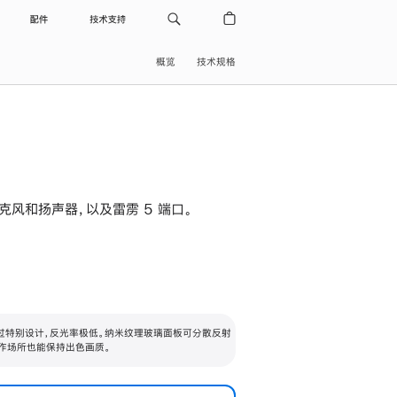
配件
技术支持
概览
技术规格
级麦克风和扬声器，以及雷雳 5 端口。
过特别设计，反光率极低。纳米纹理玻璃面板可分散反射
作场所也能保持出色画质。