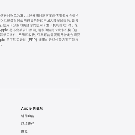
微信分付账单为准。上述分期付款方案由信用卡发卡机构
) 以及微信分付面向符合条件的中国大陆居民提供。部分
家。所有银行信用卡分期均需经你的信用卡发卡机构批准；对于花
ple 将不会被告知原因。请参阅信用卡发卡机构 (包
了解相关条件、费用和收费。订单可能需要满足特定金额要
e 员工购买计划 (EPP) 适用的分期付款方案可能与
。
Apple 价值观
辅助功能
环境责任
隐私