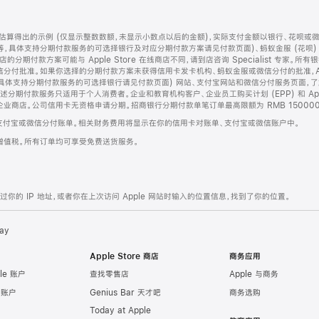
算得出的示例 (仅显示整数数额，未显示小数点以后的金额)，实际支付金额以银行、花呗或
等，具体支持分期付款服务的可选择银行及对应分期付款方案请见付款页面)、蚂蚁金服 (花呗
售店的分期付款方案可能与 Apple Store 在线商店不同，请到店咨询 Specialist 专
分付批准。如果你选择的分期付款方案未获得信用卡发卡机构、蚂蚁金服或微信分付的批准，Ap
具体支持分期付款服务的可选择银行请见付款页面) 网站、支付宝网站和微信分付服务页面，
期付款服务只适用于个人消费者。企业和教育机构客户、企业员工购买计划 (EPP) 和 Appl
企业商店。公司信用卡无资格申请分期。招商银行分期付款单笔订单最高限额为 RMB 150000
支付宝或微信分付账单。相关财务费用将显示在你的信用卡对账单、支付宝或微信账户中。
增值税。所有订单均可享受免费送货服务。
的 IP 地址，或者你在上次访问 Apple 网站时输入的位置信息，找到了你的位置。
ay
Apple Store 商店
商务应用
le 账户
查找零售店
Apple 与商务
e 账户
Genius Bar 天才吧
商务选购
Today at Apple