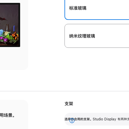
标准玻璃
纳米纹理玻璃
支架
用场景。
标配可调倾斜度的支架，提供 30 度的倾斜度
选
选择你合用的支架。
Studio Display
调节范围。
展