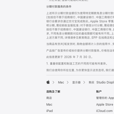
‡ 为近似值。金额可能随时间变动。
注
页
分期付款服务的条件
页
上述所示分期付款金额仅为使用特定期数免息分期付款估
脚
(包括但不限于招商银行、中国建设银行、中国工商银行
银行会要求你通过支付宝完成购买。Apple Store 零
呗分期，需经蚂蚁金服批准；对于微信分付分期，需经微信
括但不限于招商银行、中国建设银行、中国工商银行等，
求，不同免息分期期数对应的最低限额可能有所不同。上述分
上述方案不同，详情请参见教育商店、EPP 在线商店和
当商品有货并/或发货时，购物金额将计入你的信用卡、
产品按广告宣传价或标价提供分期付款服务。价格包含
此信息更新于 2026 年 7 月 30 日。
1. 重量依配置和制造工艺的不同而可能有所差异。
我们会使用你所在位置，为你更快显示送货选项。我们通过你
Mac
显示器
购买 Studio Displ
Apple
选购及了解
账户
商店
管理你的 App
Mac
Apple Stor
iPad
iCloud.com