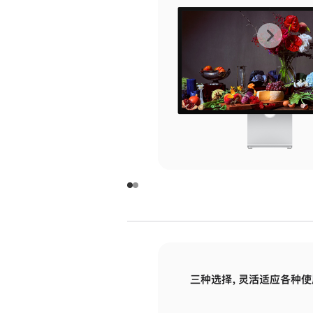
上
下
一
一
张
张
图
图
库
库
图
图
片
片
-
-
玻
玻
璃
璃
三种选择，灵活适应各种使
面
面
板
板