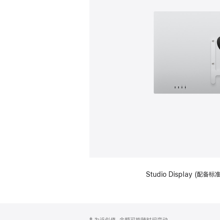
Studio Display (配
网
脚