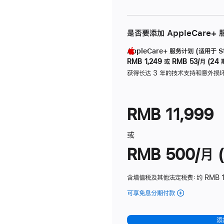
是否要添加 AppleCare+
AppleCare+ 服务计划 (适用于 Stu
RMB 1,249
或
RMB 53/月 (24 
获得长达 3 年的技术支持和意外损
RMB 11,999
或
RMB 500/月 (
含增值税及其他法定税费
：约 RMB 
可享免息分期付款
(Studio
Display
-
添