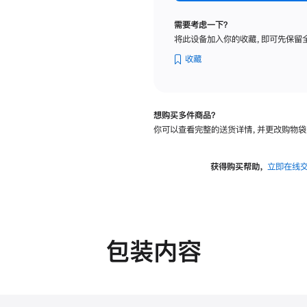
标
准
需要考虑一下？
玻
将此设备加入你的收藏，即可先保留
璃
面
收藏
板
-
VESA
想购买多件商品？
支
你可以查看完整的送货详情，并更改购物袋
架
转
换
获得购买帮助，
立即在线
器
的
分
期
付
包装内容
款
选
项)