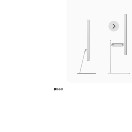
上
下
一
一
张
张
图
图
库
库
图
图
片
片
-
-
支
支
架
架