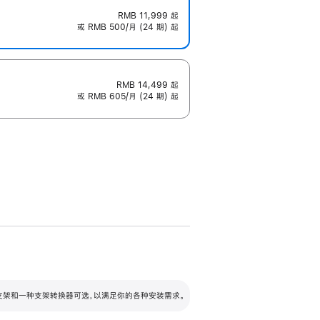
RMB 11,999
起
或 RMB 500/月 (24 期) 起
RMB 14,499
起
或 RMB 605/月 (24 期) 起
配可调倾斜度及高度的支架，额外增加 105
VESA 支架转换器
 有两种支架和一种支架转换器可选，以满足你的各种安装需求。
毫米的高度调节范围。
容的支架 (未随附)