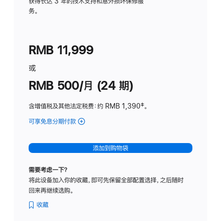
务
获得长达 3 年的技术支持和意外损坏保修服
务。
计
划
(适
RMB 11,999
用
于
或
Studio
RMB 500/月 (24 期)
Display
含增值税及其他法定税费
：约 RMB 1,390
脚
‡。
注
可享免息分期付款
(Studio
Display
-
添加到购物袋
标
准
需要考虑一下？
玻
将此设备加入你的收藏，即可先保留全部配置选择，之后随时
璃
回来再继续选购。
面
板
收藏
-