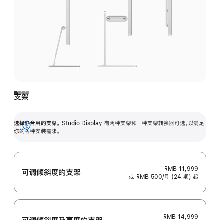
支架
选择你合用的支架。
Studio Display 有两种支架和一种支架转换器可选，以满足
展
你的各种安装需求。
开
RMB 11,999
可调倾斜度的支架
或 RMB 500/月 (24 期) 起
RMB 14,999
可调倾斜度及高‍度的支‍架