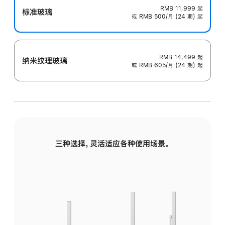
RMB 11,999
起
标准玻璃
或 RMB 500/月 (24 期) 起
RMB 14,499
起
纳米纹理玻璃
或 RMB 605/月 (24 期) 起
三种选择，灵活适应各种使用场景。
标