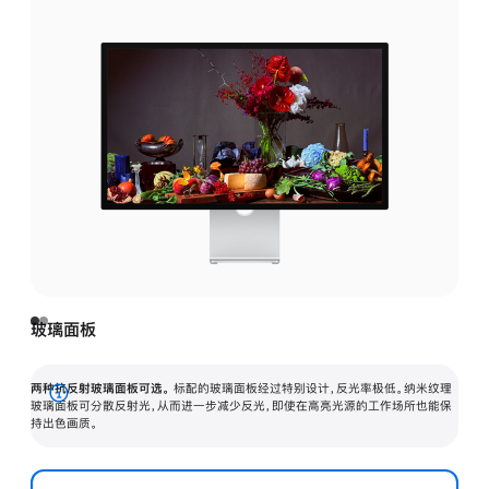
玻璃面板
两种抗反射玻璃面板可选。
标配的玻璃面板经过特别设计，反光率极低。纳米纹理
展
玻璃面板可分散反射光，从而进一步减少反光，即使在高亮光源的工作场所也能保
持出色画质。
开