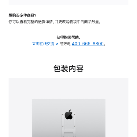
VESA
支
想购买多件商品？
架
你可以查看完整的送货详情，并更改购物袋中的商品数量。
转
换
器
获得购买帮助，
的
立即在线交流
(在
或致电
400-666-8800
。
分
新
期
窗
付
口
包装内容
款
中
选
打
项)
开)