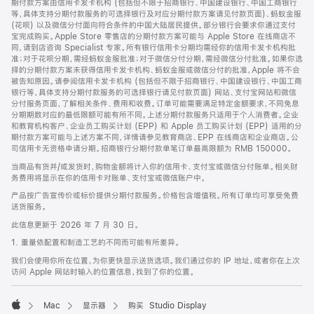
期付款方案由信用卡发卡机构 (包括但不限于招商银行、中国建设银行、中国工商银行
等，具体支持分期付款服务的可选择银行及对应分期付款方案请见付款页面)、蚂蚁金服
(花呗) 以及微信分付面向符合条件的中国大陆居民提供。部分银行会要求你通过支付
宝完成购买。Apple Store 零售店的分期付款方案可能与 Apple Store 在线商店不
同，请到店咨询 Specialist 专家。所有银行信用卡分期均需经你的信用卡发卡机构批
准；对于花呗分期，需经蚂蚁金服批准；对于微信分付分期，需经微信分付批准。如果你选
择的分期付款方案未获得信用卡发卡机构、蚂蚁金服或微信分付的批准，Apple 将不会
被告知原因。请参阅信用卡发卡机构 (包括但不限于招商银行、中国建设银行、中国工商
银行等，具体支持分期付款服务的可选择银行请见付款页面) 网站、支付宝网站和微信
分付服务页面，了解相关条件、费用和收费。订单可能需要满足特定金额要求，不同免息
分期期数对应的最低限额可能有所不同。上述分期付款服务只适用于个人消费者。企业
和教育机构客户、企业员工购买计划 (EPP) 和 Apple 员工购买计划 (EPP) 适用的分
期付款方案可能与上述方案不同，详情请参见教育商店、EPP 在线商店和企业商店。公
司信用卡无资格申请分期。招商银行分期付款单笔订单最高限额为 RMB 150000。
当商品有货并/或发货时，购物金额将计入你的信用卡、支付宝或微信分付账单。相关财
务费用将显示在你的信用卡对账单、支付宝或微信账户中。
产品按广告宣传价或标价提供分期付款服务。价格包含增值税。所有订单均可享受免费
送货服务。
此信息更新于 2026 年 7 月 30 日。
1. 重量依配置和制造工艺的不同而可能有所差异。
我们会使用你所在位置，为你更快显示送货选项。我们通过你的 IP 地址，或者你在上次
访问 Apple 网站时输入的位置信息，找到了你的位置。
Mac
显示器
购买 Studio Display