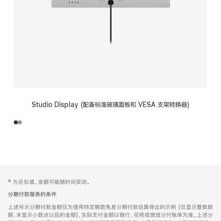
Studio Display (配备标准玻璃面板和 VESA 支架转换器)
网
脚
‡ 为近似值。金额可能随时间变动。
注
页
分期付款服务的条件
页
上述所示分期付款金额仅为使用特定期数免息分期付款估算得出的示例 (仅显示整数数
脚
额，未显示小数点以后的金额)，实际支付金额以银行、花呗或微信分付账单为准。上述分