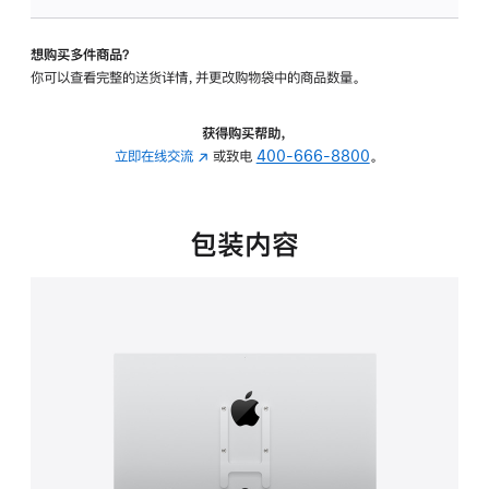
VESA
支
想购买多件商品？
架
你可以查看完整的送货详情，并更改购物袋中的商品数量。
转
换
器
获得购买帮助，
的
立即在线交流
(在
或致电
400-666-8800
。
分
新
期
窗
付
口
包装内容
款
中
选
打
项)
开)