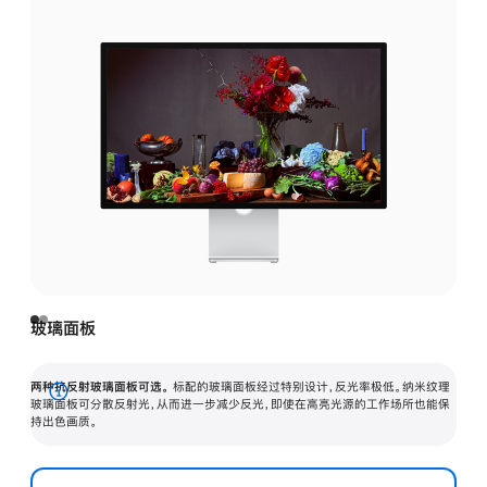
玻璃面板
两种抗反射玻璃面板可选。
标配的玻璃面板经过特别设计，反光率极低。纳米纹理
展
玻璃面板可分散反射光，从而进一步减少反光，即使在高亮光源的工作场所也能保
持出色画质。
开