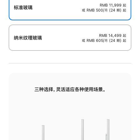
RMB 11,999
起
标准玻璃
或 RMB 500/月 (24 期) 起
RMB 14,499
起
纳米纹理玻璃
或 RMB 605/月 (24 期) 起
三种选择，灵活适应各种使用场景。
标