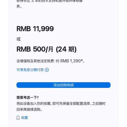
务
获得长达 3 年的技术支持和意外损坏保修服
务。
计
划
(适
RMB 11,999
用
于
或
Studio
RMB 500/月 (24 期)
Display
含增值税及其他法定税费
：约 RMB 1,390
脚
‡。
注
可享免息分期付款
(Studio
Display
-
添加到购物袋
标
准
需要考虑一下？
玻
将此设备加入你的收藏，即可先保留全部配置选择，之后随时
璃
回来再继续选购。
面
板
收藏
-