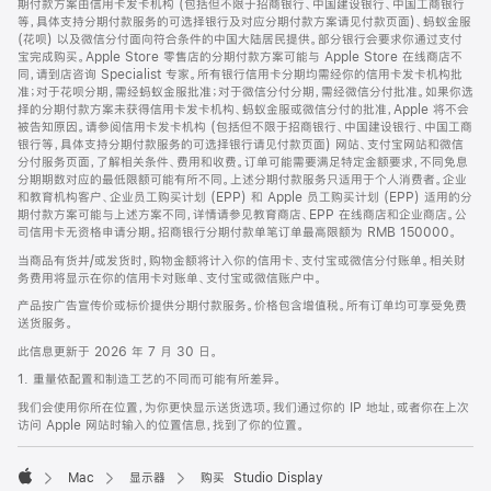
期付款方案由信用卡发卡机构 (包括但不限于招商银行、中国建设银行、中国工商银行
等，具体支持分期付款服务的可选择银行及对应分期付款方案请见付款页面)、蚂蚁金服
(花呗) 以及微信分付面向符合条件的中国大陆居民提供。部分银行会要求你通过支付
宝完成购买。Apple Store 零售店的分期付款方案可能与 Apple Store 在线商店不
同，请到店咨询 Specialist 专家。所有银行信用卡分期均需经你的信用卡发卡机构批
准；对于花呗分期，需经蚂蚁金服批准；对于微信分付分期，需经微信分付批准。如果你选
择的分期付款方案未获得信用卡发卡机构、蚂蚁金服或微信分付的批准，Apple 将不会
被告知原因。请参阅信用卡发卡机构 (包括但不限于招商银行、中国建设银行、中国工商
银行等，具体支持分期付款服务的可选择银行请见付款页面) 网站、支付宝网站和微信
分付服务页面，了解相关条件、费用和收费。订单可能需要满足特定金额要求，不同免息
分期期数对应的最低限额可能有所不同。上述分期付款服务只适用于个人消费者。企业
和教育机构客户、企业员工购买计划 (EPP) 和 Apple 员工购买计划 (EPP) 适用的分
期付款方案可能与上述方案不同，详情请参见教育商店、EPP 在线商店和企业商店。公
司信用卡无资格申请分期。招商银行分期付款单笔订单最高限额为 RMB 150000。
当商品有货并/或发货时，购物金额将计入你的信用卡、支付宝或微信分付账单。相关财
务费用将显示在你的信用卡对账单、支付宝或微信账户中。
产品按广告宣传价或标价提供分期付款服务。价格包含增值税。所有订单均可享受免费
送货服务。
此信息更新于 2026 年 7 月 30 日。
1. 重量依配置和制造工艺的不同而可能有所差异。
我们会使用你所在位置，为你更快显示送货选项。我们通过你的 IP 地址，或者你在上次
访问 Apple 网站时输入的位置信息，找到了你的位置。
Mac
显示器
购买 Studio Display