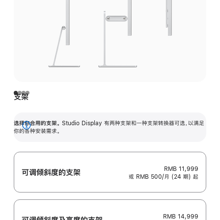
支架
选择你合用的支架。
Studio Display 有两种支架和一种支架转换器可选，以满足
展
你的各种安装需求。
开
RMB 11,999
可调倾斜度的支架
或 RMB 500/月 (24 期) 起
RMB 14,999
可调倾斜度及高‍度的支‍架