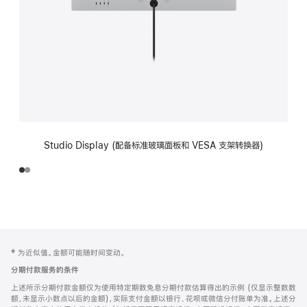
Studio Display (配备标准玻璃面板和 VESA 支架转换器)
网
脚
‡ 为近似值。金额可能随时间变动。
注
页
分期付款服务的条件
页
上述所示分期付款金额仅为使用特定期数免息分期付款估算得出的示例 (仅显示整数数
脚
额，未显示小数点以后的金额)，实际支付金额以银行、花呗或微信分付账单为准。上述分