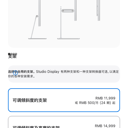
支架
选择你合用的支架。
Studio Display 有两种支架和一种支架转换器可选，以满足
展
你的各种安装需求。
开
RMB 11,999
可调倾斜度的支架
或 RMB 500/月 (24 期) 起
RMB 14,999
可调倾斜度及高‍度的支‍架