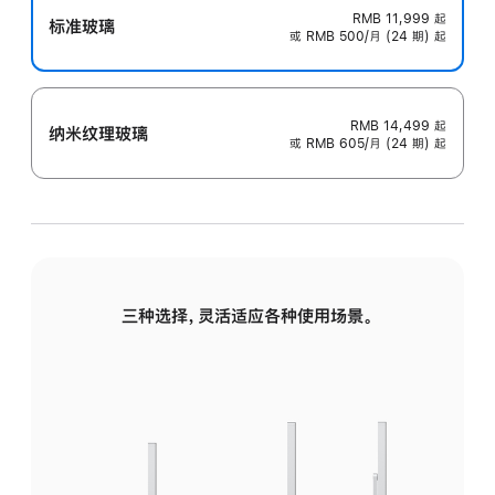
RMB 11,999
起
标准玻璃
或 RMB 500/月 (24 期) 起
RMB 14,499
起
纳米纹理玻璃
或 RMB 605/月 (24 期) 起
三种选择，灵活适应各种使用场景。
标