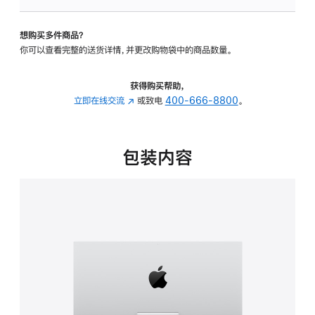
可
调
想购买多件商品？
倾
你可以查看完整的送货详情，并更改购物袋中的商品数量。
斜
度
的
获得购买帮助，
支
立即在线交流
(在
或致电
400-666-8800
。
架
新
的
窗
分
口
包装内容
期
中
付
打
款
开)
选
项)