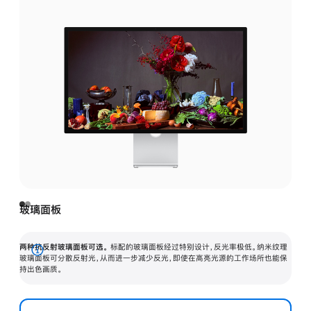
玻璃面板
两种抗反射玻璃面板可选。
标配的玻璃面板经过特别设计，反光率极低。纳米纹理
展
玻璃面板可分散反射光，从而进一步减少反光，即使在高亮光源的工作场所也能保
持出色画质。
开