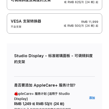
或 RMB 625/月 (24 期) 起
VESA 支架转换器
RMB 11,999
或 RMB 500/月 (24 期) 起
不含支架
Studio Display - 标准玻璃面板 - 可调倾斜度
的支架
是否要添加 AppleCare+ 服务计划？
AppleCare+ 服务计划 (适用于 Studio
AppleC
添加
Display)
服
RMB 1,249
或
RMB 53/月 (24 期)