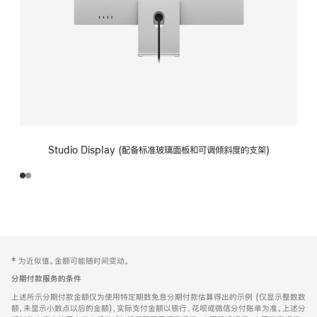
Studio Display (配备标准玻璃面板和可调倾斜度的支架)
网
脚
‡ 为近似值。金额可能随时间变动。
注
页
分期付款服务的条件
页
上述所示分期付款金额仅为使用特定期数免息分期付款估算得出的示例 (仅显示整数数
脚
额，未显示小数点以后的金额)，实际支付金额以银行、花呗或微信分付账单为准。上述分