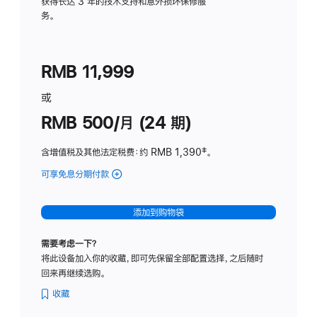
务
获得长达 3 年的技术支持和意外损坏保修服
务。
计
划
(适
RMB 11,999
用
于
或
Studio
RMB 500/月 (24 期)
Display
含增值税及其他法定税费
：约 RMB 1,390
脚
‡。
注
可享免息分期付款
(Studio
Display
-
添加到购物袋
标
准
需要考虑一下？
玻
将此设备加入你的收藏，即可先保留全部配置选择，之后随时
璃
回来再继续选购。
面
板
收藏
-