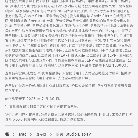
期付款方案由信用卡发卡机构 (包括但不限于招商银行、中国建设银行、中国工商银行
等，具体支持分期付款服务的可选择银行及对应分期付款方案请见付款页面)、蚂蚁金服
(花呗) 以及微信分付面向符合条件的中国大陆居民提供。部分银行会要求你通过支付
宝完成购买。Apple Store 零售店的分期付款方案可能与 Apple Store 在线商店不
同，请到店咨询 Specialist 专家。所有银行信用卡分期均需经你的信用卡发卡机构批
准；对于花呗分期，需经蚂蚁金服批准；对于微信分付分期，需经微信分付批准。如果你选
择的分期付款方案未获得信用卡发卡机构、蚂蚁金服或微信分付的批准，Apple 将不会
被告知原因。请参阅信用卡发卡机构 (包括但不限于招商银行、中国建设银行、中国工商
银行等，具体支持分期付款服务的可选择银行请见付款页面) 网站、支付宝网站和微信
分付服务页面，了解相关条件、费用和收费。订单可能需要满足特定金额要求，不同免息
分期期数对应的最低限额可能有所不同。上述分期付款服务只适用于个人消费者。企业
和教育机构客户、企业员工购买计划 (EPP) 和 Apple 员工购买计划 (EPP) 适用的分
期付款方案可能与上述方案不同，详情请参见教育商店、EPP 在线商店和企业商店。公
司信用卡无资格申请分期。招商银行分期付款单笔订单最高限额为 RMB 150000。
当商品有货并/或发货时，购物金额将计入你的信用卡、支付宝或微信分付账单。相关财
务费用将显示在你的信用卡对账单、支付宝或微信账户中。
产品按广告宣传价或标价提供分期付款服务。价格包含增值税。所有订单均可享受免费
送货服务。
此信息更新于 2026 年 7 月 30 日。
1. 重量依配置和制造工艺的不同而可能有所差异。
我们会使用你所在位置，为你更快显示送货选项。我们通过你的 IP 地址，或者你在上次
访问 Apple 网站时输入的位置信息，找到了你的位置。
Mac
显示器
购买 Studio Display