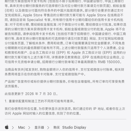
期付款方案由信用卡发卡机构 (包括但不限于招商银行、中国建设银行、中国工商银行
等，具体支持分期付款服务的可选择银行及对应分期付款方案请见付款页面)、蚂蚁金服
(花呗) 以及微信分付面向符合条件的中国大陆居民提供。部分银行会要求你通过支付
宝完成购买。Apple Store 零售店的分期付款方案可能与 Apple Store 在线商店不
同，请到店咨询 Specialist 专家。所有银行信用卡分期均需经你的信用卡发卡机构批
准；对于花呗分期，需经蚂蚁金服批准；对于微信分付分期，需经微信分付批准。如果你选
择的分期付款方案未获得信用卡发卡机构、蚂蚁金服或微信分付的批准，Apple 将不会
被告知原因。请参阅信用卡发卡机构 (包括但不限于招商银行、中国建设银行、中国工商
银行等，具体支持分期付款服务的可选择银行请见付款页面) 网站、支付宝网站和微信
分付服务页面，了解相关条件、费用和收费。订单可能需要满足特定金额要求，不同免息
分期期数对应的最低限额可能有所不同。上述分期付款服务只适用于个人消费者。企业
和教育机构客户、企业员工购买计划 (EPP) 和 Apple 员工购买计划 (EPP) 适用的分
期付款方案可能与上述方案不同，详情请参见教育商店、EPP 在线商店和企业商店。公
司信用卡无资格申请分期。招商银行分期付款单笔订单最高限额为 RMB 150000。
当商品有货并/或发货时，购物金额将计入你的信用卡、支付宝或微信分付账单。相关财
务费用将显示在你的信用卡对账单、支付宝或微信账户中。
产品按广告宣传价或标价提供分期付款服务。价格包含增值税。所有订单均可享受免费
送货服务。
此信息更新于 2026 年 7 月 30 日。
1. 重量依配置和制造工艺的不同而可能有所差异。
我们会使用你所在位置，为你更快显示送货选项。我们通过你的 IP 地址，或者你在上次
访问 Apple 网站时输入的位置信息，找到了你的位置。
Mac
显示器
购买 Studio Display