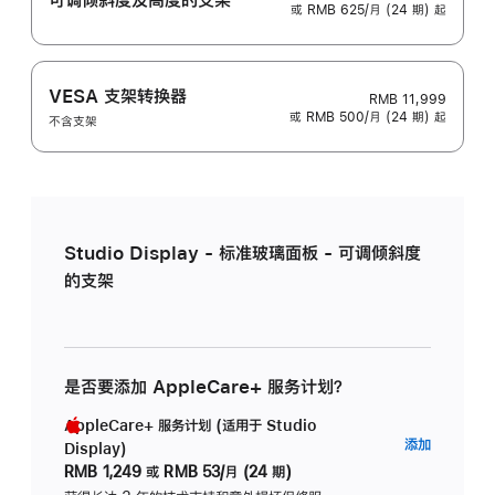
或 RMB 625/月 (24 期) 起
VESA 支架转换器
RMB 11,999
或 RMB 500/月 (24 期) 起
不含支架
Studio Display - 标准玻璃面板 - 可调倾斜度
的支架
是否要添加 AppleCare+ 服务计划？
AppleCare+ 服务计划 (适用于 Studio
AppleC
添加
Display)
服
RMB 1,249
或
RMB 53/月 (24 期)