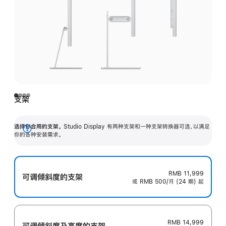
支架
选择你合用的支架。
Studio Display 有两种支架和一种支架转换器可选，以满足
展
你的各种安装需求。
开
RMB 11,999
可调倾斜度的支架
或 RMB 500/月 (24 期) 起
RMB 14,999
可调倾斜度及高‍度的支‍架