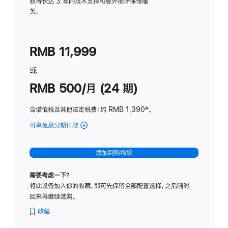
务
获得长达 3 年的技术支持和意外损坏保修服
务。
计
划
(适
RMB 11,999
用
于
或
Studio
RMB 500/月 (24 期)
Display
含增值税及其他法定税费
：约 RMB 1,390
脚
‡。
注
可享免息分期付款
(Studio
Display
-
添加到购物袋
标
准
需要考虑一下？
玻
将此设备加入你的收藏，即可先保留全部配置选择，之后随时
璃
回来再继续选购。
面
板
收藏
-