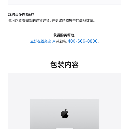
可
调
想购买多件商品？
倾
你可以查看完整的送货详情，并更改购物袋中的商品数量。
斜
度
的
获得购买帮助，
支
立即在线交流
(在
或致电
400-666-8800
。
架
新
的
窗
分
口
包装内容
期
中
付
打
款
开)
选
项)