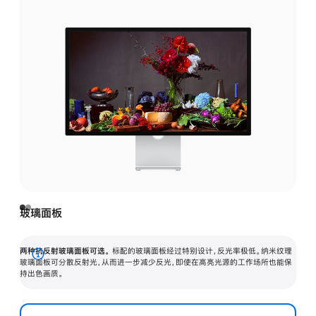
玻璃面板
两种抗反射玻璃面板可选。
标配的玻璃面板经过特别设计，反光率极低。纳米纹理
展
玻璃面板可分散反射光，从而进一步减少反光，即使在高亮光源的工作场所也能保
持出色画质。
开