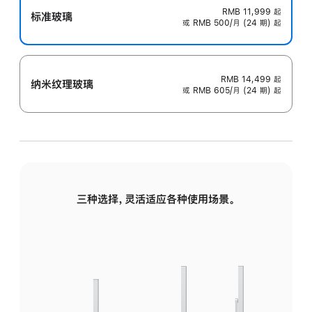
RMB 11,999
起
标准玻璃
或 RMB 500/月 (24 期) 起
RMB 14,499
起
纳米纹理玻璃
或 RMB 605/月 (24 期) 起
三种选择，灵活适应各种使用场景。
标