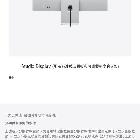
Studio Display (配备标准玻璃面板和可调倾斜度的支架)
网
脚
‡ 为近似值。金额可能随时间变动。
注
页
分期付款服务的条件
页
上述所示分期付款金额仅为使用特定期数免息分期付款估算得出的示例 (仅显示整数数
脚
额，未显示小数点以后的金额)，实际支付金额以银行、花呗或微信分付账单为准。上述分