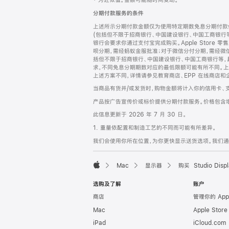
‡ 为近似值。金额可能随时间变动。
注
页
分期付款服务的条件
页
上述所示分期付款金额仅为使用特定期数免息分期付款估
脚
(包括但不限于招商银行、中国建设银行、中国工商银行
银行会要求你通过支付宝完成购买。Apple Store 零
呗分期，需经蚂蚁金服批准；对于微信分付分期，需经微信
括但不限于招商银行、中国建设银行、中国工商银行等，
求，不同免息分期期数对应的最低限额可能有所不同。上述分
上述方案不同，详情请参见教育商店、EPP 在线商店和
当商品有货并/或发货时，购物金额将计入你的信用卡、
产品按广告宣传价或标价提供分期付款服务。价格包含
此信息更新于 2026 年 7 月 30 日。
1. 重量依配置和制造工艺的不同而可能有所差异。
我们会使用你所在位置，为你更快显示送货选项。我们通过你
Mac
显示器
购买 Studio Displ
Apple
选购及了解
账户
商店
管理你的 App
Mac
Apple Stor
iPad
iCloud.com