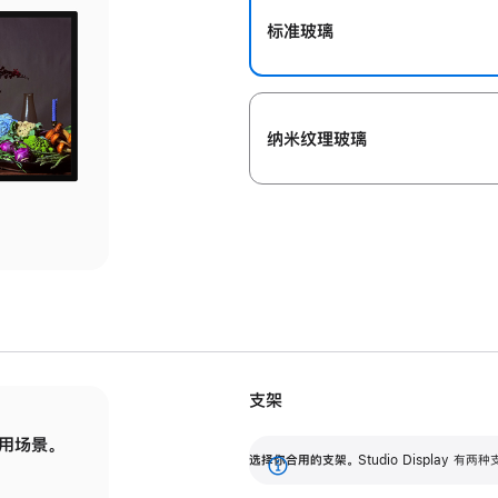
标准玻璃
纳米纹理玻璃
支架
用场景。
标配可调倾斜度的支架，提供 30 度的倾斜度
选
选择你合用的支架。
Studio Display
调节范围。
展