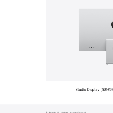
Studio Display (
网
脚