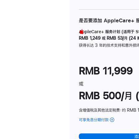
是否要添加 AppleCare+
AppleCare+ 服务计划 (适用于 Stu
RMB 1,249
或
RMB 53/月 (24 
获得长达 3 年的技术支持和意外损
RMB 11,999
或
RMB 500/月 (
含增值税及其他法定税费
：约 RMB 
可享免息分期付款
(Studio
Display
-
添