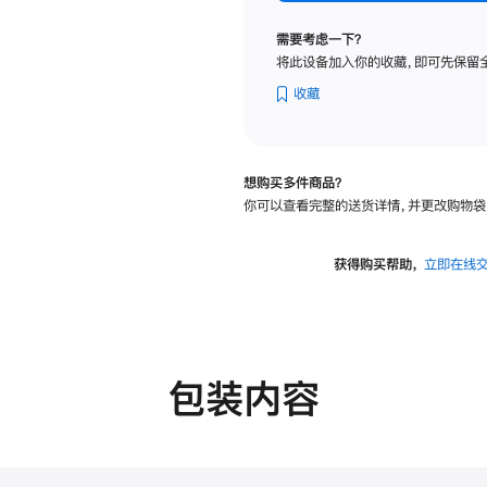
标
准
需要考虑一下？
玻
将此设备加入你的收藏，即可先保留
璃
面
收藏
板
-
可
想购买多件商品？
调
你可以查看完整的送货详情，并更改购物袋
倾
斜
度
获得购买帮助，
立即在线
的
支
架
的
分
包装内容
期
付
款
选
项)