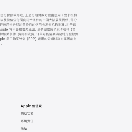
微信分付账单为准。上述分期付款方案由信用卡发卡机构
) 以及微信分付面向符合条件的中国大陆居民提供。部分
家。所有银行信用卡分期均需经你的信用卡发卡机构批准；对于花
ple 将不会被告知原因。请参阅信用卡发卡机构 (包
了解相关条件、费用和收费。订单可能需要满足特定金额要
e 员工购买计划 (EPP) 适用的分期付款方案可能与
。
Apple 价值观
辅助功能
环境责任
隐私