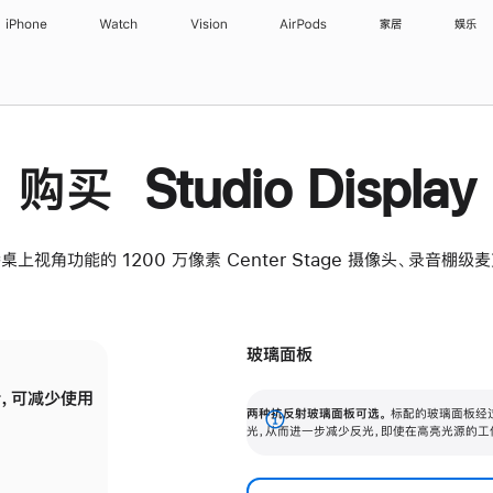
iPhone
Watch
Vision
AirPods
家居
娱乐
购买 Studio Display
桌上视角功能的 1200 万像素 Center Stage 摄像头、录音棚
玻璃面板
，可减少使用
纳米纹理玻璃面板可进一步减少反光，即使在
两种抗反射玻璃面板可选。
标配的玻璃面板经
。
有高亮光源的场所使用，也能保持出色画质。
展
光，从而进一步减少反光，即使在高亮光源的工
开