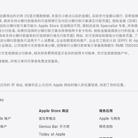
算得出的示例 (仅显示整数数额，未显示小数点以后的金额)，实际支付金额以银行、花呗或
等，具体支持分期付款服务的可选择银行及对应分期付款方案请见付款页面)、蚂蚁金服 (花呗
售店的分期付款方案可能与 Apple Store 在线商店不同，请到店咨询 Specialist 专
分付批准。如果你选择的分期付款方案未获得信用卡发卡机构、蚂蚁金服或微信分付的批准，Ap
具体支持分期付款服务的可选择银行请见付款页面) 网站、支付宝网站和微信分付服务页面，
期付款服务只适用于个人消费者。企业和教育机构客户、企业员工购买计划 (EPP) 和 Appl
企业商店。公司信用卡无资格申请分期。招商银行分期付款单笔订单最高限额为 RMB 150000
支付宝或微信分付账单。相关财务费用将显示在你的信用卡对账单、支付宝或微信账户中。
增值税。所有订单均可享受免费送货服务。
的 IP 地址，或者你在上次访问 Apple 网站时输入的位置信息，找到了你的位置。
ay
Apple Store 商店
商务应用
le 账户
查找零售店
Apple 与商务
e 账户
Genius Bar 天才吧
商务选购
Today at Apple