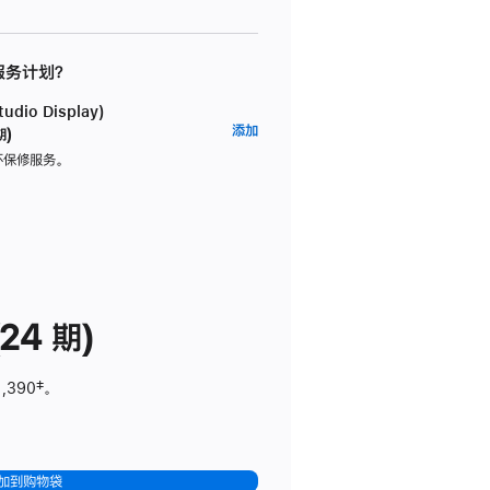
 服务计划？
dio Display)
AppleCare+
添加
期)
服
坏保修服务。
务
计
划
(适
用
于
24 期)
Studio
Display)
1,390
脚
‡。
注
加到购物袋