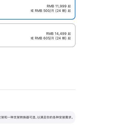
RMB 11,999
起
或 RMB 500/月 (24 期) 起
RMB 14,499
起
或 RMB 605/月 (24 期) 起
配可调倾斜度及高度的支架，额外增加 105
VESA 支架转换器
 有两种支架和一种支架转换器可选，以满足你的各种安装需求。
毫米的高度调节范围。
容的支架 (未随附)