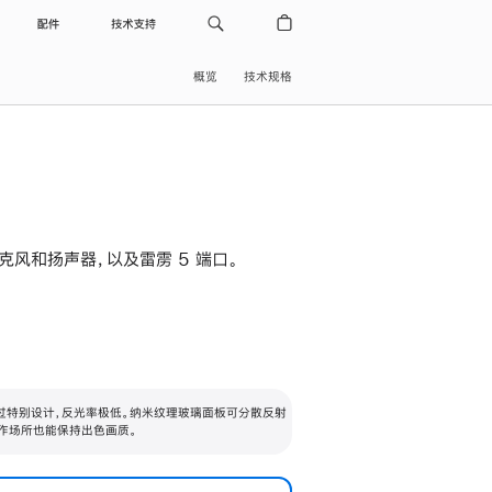
配件
技术支持
概览
技术规格
级麦克风和扬声器，以及雷雳 5 端口。
过特别设计，反光率极低。纳米纹理玻璃面板可分散反射
作场所也能保持出色画质。