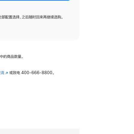
全部配置选择，之后随时回来再继续选购。
中的商品数量。
交流
(在
或致电
400-666-8800。
新
窗
口
中
打
开)