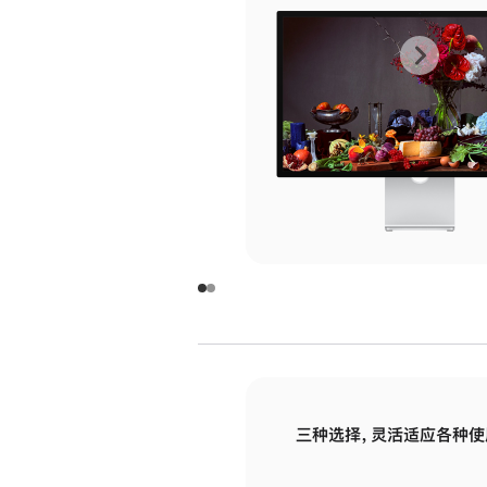
上
下
一
一
张
张
图
图
库
库
图
图
片
片
-
-
玻
玻
璃
璃
三种选择，灵活适应各种使
面
面
板
板