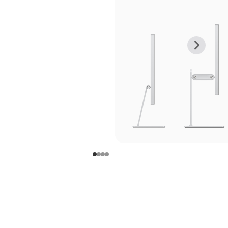
上
下
一
一
张
张
图
图
库
库
图
图
片
片
-
-
支
支
架
架