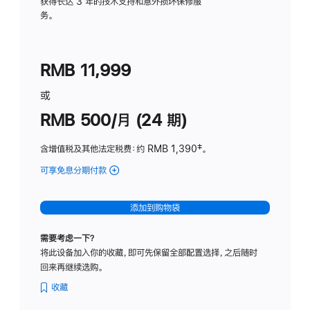
务
获得长达 3 年的技术支持和意外损坏保修服
务。
计
划
(适
RMB 11,999
用
于
或
Studio
RMB 500/月 (24 期)
Display
含增值税及其他法定税费
：约 RMB 1,390
脚
‡。
注
可享免息分期付款
(Studio
Display
-
添加到购物袋
标
准
需要考虑一下？
玻
将此设备加入你的收藏，即可先保留全部配置选择，之后随时
璃
回来再继续选购。
面
板
收藏
-