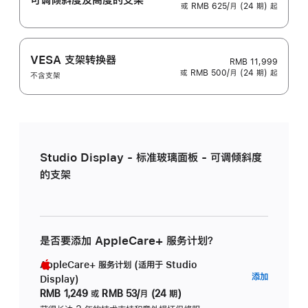
或 RMB 625/月 (24 期) 起
VESA 支架转换器
RMB 11,999
或 RMB 500/月 (24 期) 起
不含支架
Studio Display - 标准玻璃面板 - 可调倾斜度
的支架
是否要添加 AppleCare+ 服务计划？
AppleCare+ 服务计划 (适用于 Studio
AppleC
添加
Display)
服
RMB 1,249
或
RMB 53/月 (24 期)