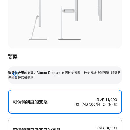
支架
选择你合用的支架。
Studio Display 有两种支架和一种支架转换器可选，以满足
展
你的各种安装需求。
开
RMB 11,999
可调倾斜度的支架
或 RMB 500/月 (24 期) 起
RMB 14,999
可调倾斜度及高‍度的支‍架