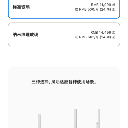
RMB 11,999
起
标准玻璃
或 RMB 500/月 (24 期) 起
RMB 14,499
起
纳米纹理玻璃
或 RMB 605/月 (24 期) 起
三种选择，灵活适应各种使用场景。
标