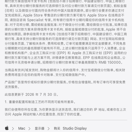
期付款方案由信用卡发卡机构 (包括但不限于招商银行、中国建设银行、中国工商银行
等，具体支持分期付款服务的可选择银行及对应分期付款方案请见付款页面)、蚂蚁金服
(花呗) 以及微信分付面向符合条件的中国大陆居民提供。部分银行会要求你通过支付
宝完成购买。Apple Store 零售店的分期付款方案可能与 Apple Store 在线商店不
同，请到店咨询 Specialist 专家。所有银行信用卡分期均需经你的信用卡发卡机构批
准；对于花呗分期，需经蚂蚁金服批准；对于微信分付分期，需经微信分付批准。如果你选
择的分期付款方案未获得信用卡发卡机构、蚂蚁金服或微信分付的批准，Apple 将不会
被告知原因。请参阅信用卡发卡机构 (包括但不限于招商银行、中国建设银行、中国工商
银行等，具体支持分期付款服务的可选择银行请见付款页面) 网站、支付宝网站和微信
分付服务页面，了解相关条件、费用和收费。订单可能需要满足特定金额要求，不同免息
分期期数对应的最低限额可能有所不同。上述分期付款服务只适用于个人消费者。企业
和教育机构客户、企业员工购买计划 (EPP) 和 Apple 员工购买计划 (EPP) 适用的分
期付款方案可能与上述方案不同，详情请参见教育商店、EPP 在线商店和企业商店。公
司信用卡无资格申请分期。招商银行分期付款单笔订单最高限额为 RMB 150000。
当商品有货并/或发货时，购物金额将计入你的信用卡、支付宝或微信分付账单。相关财
务费用将显示在你的信用卡对账单、支付宝或微信账户中。
产品按广告宣传价或标价提供分期付款服务。价格包含增值税。所有订单均可享受免费
送货服务。
此信息更新于 2026 年 7 月 30 日。
1. 重量依配置和制造工艺的不同而可能有所差异。
我们会使用你所在位置，为你更快显示送货选项。我们通过你的 IP 地址，或者你在上次
访问 Apple 网站时输入的位置信息，找到了你的位置。
Mac
显示器
购买 Studio Display