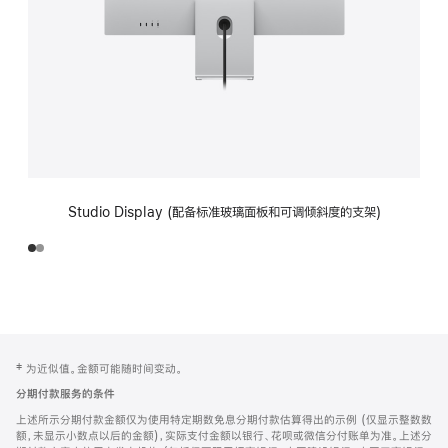
Studio Display (配备标准玻璃面板和可调倾斜度的支架)
网
脚
‡ 为近似值。金额可能随时间变动。
注
页
分期付款服务的条件
页
上述所示分期付款金额仅为使用特定期数免息分期付款估算得出的示例 (仅显示整数数
脚
额，未显示小数点以后的金额)，实际支付金额以银行、花呗或微信分付账单为准。上述分