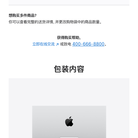
可
调
想购买多件商品？
倾
你可以查看完整的送货详情，并更改购物袋中的商品数量。
斜
度
的
获得购买帮助，
支
立即在线交流
(在
或致电
400-666-8800
。
架
新
的
窗
分
口
包装内容
期
中
付
打
款
开)
选
项)