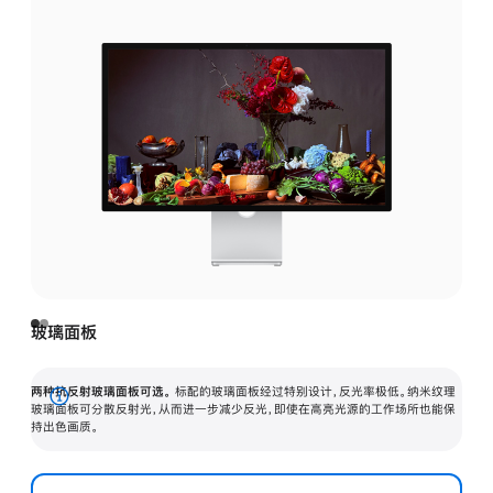
玻璃面板
两种抗反射玻璃面板可选。
标配的玻璃面板经过特别设计，反光率极低。纳米纹理
展
玻璃面板可分散反射光，从而进一步减少反光，即使在高亮光源的工作场所也能保
持出色画质。
开