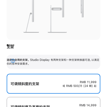
支架
选择你合用的支架。
Studio Display 有两种支架和一种支架转换器可选，以满足
展
你的各种安装需求。
开
RMB 11,999
可调倾斜度的支架
或 RMB 500/月 (24 期) 起
RMB 14,999
可调倾斜度及高‍度的支‍架