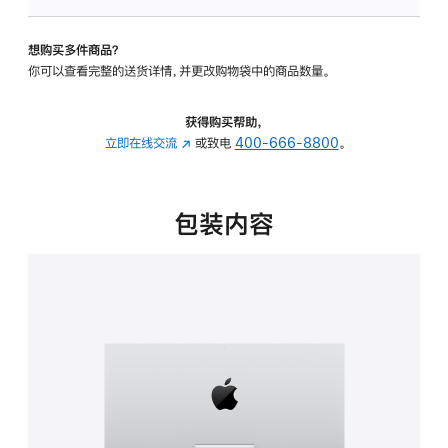
可
调
想购买多件商品？
倾
你可以查看完整的送货详情，并更改购物袋中的商品数量。
斜
度
的
获得购买帮助，
支
立即在线交流
(在
或致电
400-666-8800
。
架
新
的
窗
分
口
包装内容
期
中
付
打
款
开)
选
项)