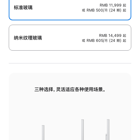
RMB 11,999
起
标准玻璃
或 RMB 500/月 (24 期) 起
RMB 14,499
起
纳米纹理玻璃
或 RMB 605/月 (24 期) 起
三种选择，灵活适应各种使用场景。
标