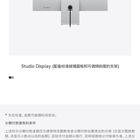
Studio Display (配备标准玻璃面板和可调倾斜度的支架)
网
脚
‡ 为近似值。金额可能随时间变动。
注
页
分期付款服务的条件
页
上述所示分期付款金额仅为使用特定期数免息分期付款估算得出的示例 (仅显示整数数
脚
额，未显示小数点以后的金额)，实际支付金额以银行、花呗或微信分付账单为准。上述分