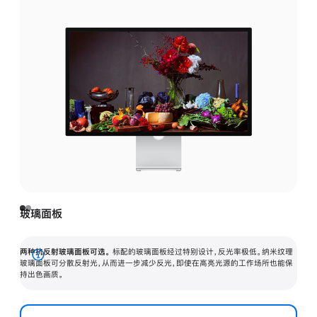
玻璃面板
两种抗反射玻璃面板可选。
标配的玻璃面板经过特别设计，反光率极低。纳米纹理
展
玻璃面板可分散反射光，从而进一步减少反光，即使在高亮光源的工作场所也能保
持出色画质。
开