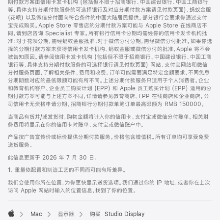
期付款方案由信用卡发卡机构 (包括但不限于招商银行、中国建设银行、中国工商银行
等，具体支持分期付款服务的可选择银行及对应分期付款方案请见付款页面)、蚂蚁金服
(花呗) 以及微信分付面向符合条件的中国大陆居民提供。部分银行会要求你通过支付
宝完成购买。Apple Store 零售店的分期付款方案可能与 Apple Store 在线商店不
同，请到店咨询 Specialist 专家。所有银行信用卡分期均需经你的信用卡发卡机构批
准；对于花呗分期，需经蚂蚁金服批准；对于微信分付分期，需经微信分付批准。如果你选
择的分期付款方案未获得信用卡发卡机构、蚂蚁金服或微信分付的批准，Apple 将不会
被告知原因。请参阅信用卡发卡机构 (包括但不限于招商银行、中国建设银行、中国工商
银行等，具体支持分期付款服务的可选择银行请见付款页面) 网站、支付宝网站和微信
分付服务页面，了解相关条件、费用和收费。订单可能需要满足特定金额要求，不同免息
分期期数对应的最低限额可能有所不同。上述分期付款服务只适用于个人消费者。企业
和教育机构客户、企业员工购买计划 (EPP) 和 Apple 员工购买计划 (EPP) 适用的分
期付款方案可能与上述方案不同，详情请参见教育商店、EPP 在线商店和企业商店。公
司信用卡无资格申请分期。招商银行分期付款单笔订单最高限额为 RMB 150000。
当商品有货并/或发货时，购物金额将计入你的信用卡、支付宝或微信分付账单。相关财
务费用将显示在你的信用卡对账单、支付宝或微信账户中。
产品按广告宣传价或标价提供分期付款服务。价格包含增值税。所有订单均可享受免费
送货服务。
此信息更新于 2026 年 7 月 30 日。
1. 重量依配置和制造工艺的不同而可能有所差异。
我们会使用你所在位置，为你更快显示送货选项。我们通过你的 IP 地址，或者你在上次
访问 Apple 网站时输入的位置信息，找到了你的位置。
Mac
显示器
购买 Studio Display