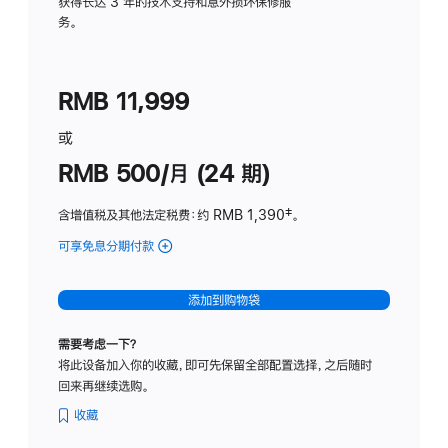
务
获得长达 3 年的技术支持和意外损坏保修服
务。
计
划
(适
RMB 11,999
用
于
或
Studio
RMB 500/月 (24 期)
Display
含增值税及其他法定税费
：约 RMB 1,390
脚
‡。
注
可享免息分期付款
(Studio
Display
-
添加到购物袋
标
准
需要考虑一下？
玻
将此设备加入你的收藏，即可先保留全部配置选择，之后随时
璃
回来再继续选购。
面
板
收藏
-